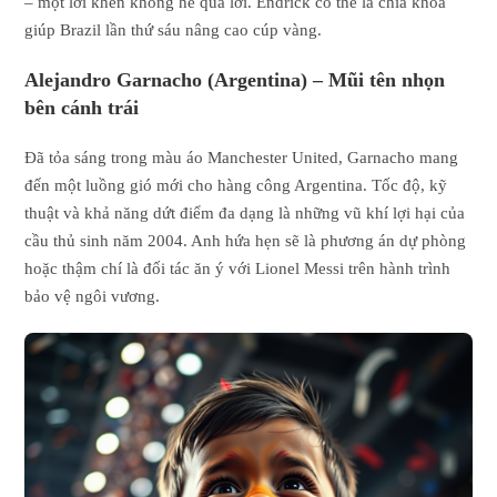
– một lời khen không hề quá lời. Endrick có thể là chìa khóa
giúp Brazil lần thứ sáu nâng cao cúp vàng.
Alejandro Garnacho (Argentina) – Mũi tên nhọn
bên cánh trái
Đã tỏa sáng trong màu áo Manchester United, Garnacho mang
đến một luồng gió mới cho hàng công Argentina. Tốc độ, kỹ
thuật và khả năng dứt điểm đa dạng là những vũ khí lợi hại của
cầu thủ sinh năm 2004. Anh hứa hẹn sẽ là phương án dự phòng
hoặc thậm chí là đối tác ăn ý với Lionel Messi trên hành trình
bảo vệ ngôi vương.