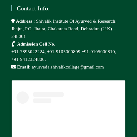
Contact Info.
Address :
Shivalik Institute Of Ayurved & Research,
Jhajra, P.O. Jhajra, Chakarata Road, Dehradun (U.K) –
248001
Admission Cell No.
+91-7895022224,
+91-9105000809
+91-9105000810,
+91-9412324800,
Email:
ayurveda.shivalikcollege@gmail.com