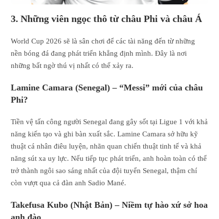
3. Những viên ngọc thô từ châu Phi và châu Á
World Cup 2026 sẽ là sân chơi để các tài năng đến từ những
nền bóng đá đang phát triển khẳng định mình. Đây là nơi
những bất ngờ thú vị nhất có thể xảy ra.
Lamine Camara (Senegal) – “Messi” mới của châu
Phi?
Tiền vệ tấn công người Senegal đang gây sốt tại Ligue 1 với khả
năng kiến tạo và ghi bàn xuất sắc. Lamine Camara sở hữu kỹ
thuật cá nhân điêu luyện, nhãn quan chiến thuật tinh tế và khả
năng sút xa uy lực. Nếu tiếp tục phát triển, anh hoàn toàn có thể
trở thành ngôi sao sáng nhất của đội tuyển Senegal, thậm chí
còn vượt qua cả đàn anh Sadio Mané.
Takefusa Kubo (Nhật Bản) – Niềm tự hào xứ sở hoa
anh đào