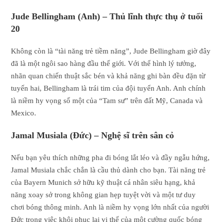
Jude Bellingham (Anh) – Thủ lĩnh thực thụ ở tuổi
20
Không còn là “tài năng trẻ tiềm năng”, Jude Bellingham giờ đây
đã là một ngôi sao hàng đầu thế giới. Với thể hình lý tưởng,
nhãn quan chiến thuật sắc bén và khả năng ghi bàn đều đặn từ
tuyến hai, Bellingham là trái tim của đội tuyển Anh. Anh chính
là niềm hy vọng số một của “Tam sư” trên đất Mỹ, Canada và
Mexico.
Jamal Musiala (Đức) – Nghệ sĩ trên sân cỏ
Nếu bạn yêu thích những pha đi bóng lắt léo và đầy ngẫu hứng,
Jamal Musiala chắc chắn là cầu thủ dành cho bạn. Tài năng trẻ
của Bayern Munich sở hữu kỹ thuật cá nhân siêu hạng, khả
năng xoay sở trong không gian hẹp tuyệt vời và một tư duy
chơi bóng thông minh. Anh là niềm hy vọng lớn nhất của người
Đức trong việc khôi phục lại vị thế của một cường quốc bóng