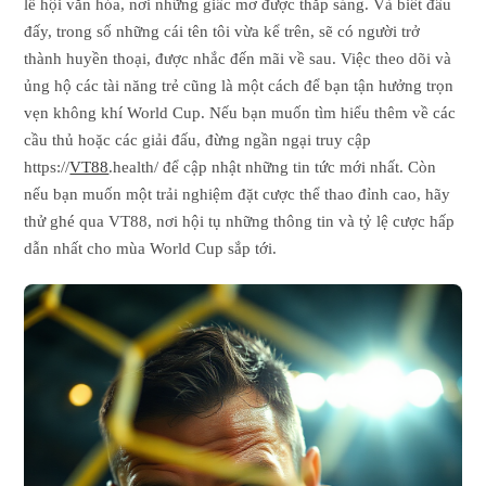
lễ hội văn hóa, nơi những giấc mơ được thắp sáng. Và biết đâu
đấy, trong số những cái tên tôi vừa kể trên, sẽ có người trở
thành huyền thoại, được nhắc đến mãi về sau. Việc theo dõi và
ủng hộ các tài năng trẻ cũng là một cách để bạn tận hưởng trọn
vẹn không khí World Cup. Nếu bạn muốn tìm hiểu thêm về các
cầu thủ hoặc các giải đấu, đừng ngần ngại truy cập
https://
VT88
.health/ để cập nhật những tin tức mới nhất. Còn
nếu bạn muốn một trải nghiệm đặt cược thể thao đỉnh cao, hãy
thử ghé qua VT88, nơi hội tụ những thông tin và tỷ lệ cược hấp
dẫn nhất cho mùa World Cup sắp tới.