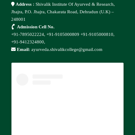
Address :
Shivalik Institute Of Ayurved & Research,
Jhajra, P.O. Jhajra, Chakarata Road, Dehradun (U.K) –
248001
Admission Cell No.
+91-7895022224,
+91-9105000809
+91-9105000810,
+91-9412324800,
Email:
ayurveda.shivalikcollege@gmail.com