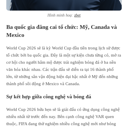
Hình minh hoạ:
zbet
Ba quốc gia đăng cai tổ chức: Mỹ, Canada và
Mexico
World Cup 2026 sẽ là kỳ World Cup đầu tiên trong lịch sử được
tổ chức bởi ba quốc gia. Đây là một sự kiện chưa từng có, mở ra
cơ hội cho người hâm mộ được trải nghiệm bóng đá ở ba nền
văn hóa khác nhau. Các trận đấu sẽ diễn ra tại 16 thành phố
lớn, từ những sân vận động hiện đại bậc nhất ở Mỹ đến những
thành phố sôi động ở Mexico và Canada.
Sự kết hợp giữa công nghệ và bóng đá
World Cup 2026 hứa hẹn sẽ là giải đấu có ứng dụng công nghệ
nhiều nhất từ trước đến nay. Bên cạnh công nghệ VAR quen
thuộc, FIFA đang thử nghiệm nhiều công nghệ mới như bóng