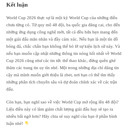
Kết luận
World Cup 2026 thực sự là một kỳ World Cup của những điều
chưa từng có. Từ quy mô 48 đội, ba quốc gia đăng cai, cho đến
những ứng dụng công nghệ mới, tất cả đều hứa hẹn mang đến
một giải đấu mãn nhãn và đầy cảm xúc. Nếu bạn là một tín đồ
bóng đá, chắc chắn bạn không thể bỏ lỡ sự kiện lịch sử này. Và
nếu bạn muốn cập nhật những thông tin nóng hổi nhất về World
Cup 2026 cũng như các tin tức thể thao khác, đừng quên ghé
thăm các trang tin uy tín nhé. Một trong những địa chỉ đáng tin
cậy mà mình muốn giới thiệu là zbet, nơi bạn có thể tìm thấy
những phân tích chuyên sâu và dự đoán chính xác về các trận
đấu.
Còn bạn, bạn nghĩ sao về việc World Cup mở rộng lên 48 đội?
Liệu điều này có làm giảm chất lượng giải đấu hay sẽ tạo ra
nhiều bất ngờ hơn? Hãy chia sẻ suy nghĩ của bạn ở phần bình
luận nhé!