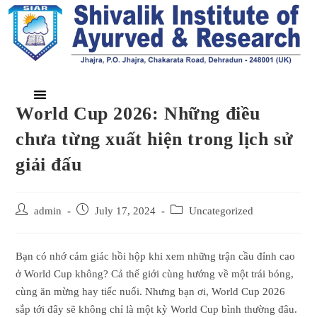
World Cup 2026: Những điều
chưa từng xuất hiện trong lịch sử
giải đấu
admin
July 17, 2024
Uncategorized
Bạn có nhớ cảm giác hồi hộp khi xem những trận cầu đỉnh cao
ở World Cup không? Cả thế giới cùng hướng về một trái bóng,
cùng ăn mừng hay tiếc nuối. Nhưng bạn ơi, World Cup 2026
sắp tới đây sẽ không chỉ là một kỳ World Cup bình thường đâu.