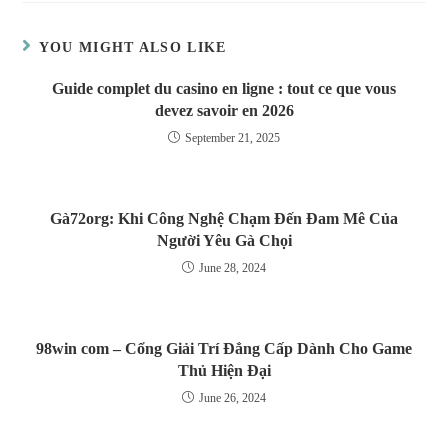
YOU MIGHT ALSO LIKE
Guide complet du casino en ligne : tout ce que vous
devez savoir en 2026
September 21, 2025
Gà72org: Khi Công Nghệ Chạm Đến Đam Mê Của
Người Yêu Gà Chọi
June 28, 2024
98win com – Cổng Giải Trí Đẳng Cấp Dành Cho Game
Thủ Hiện Đại
June 26, 2024