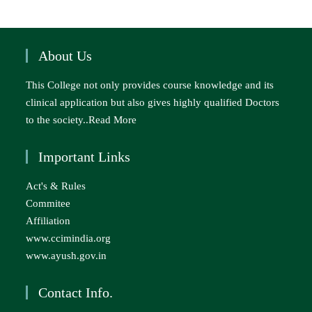
About Us
This College not only provides course knowledge and its
clinical application but also gives highly qualified Doctors
to the society..
Read More
Important Links
Act's & Rules
Commitee
Affiliation
www.ccimindia.org
www.ayush.gov.in
Contact Info.