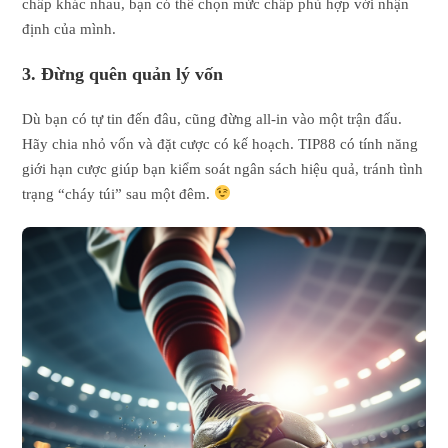
chấp khác nhau, bạn có thể chọn mức chấp phù hợp với nhận
định của mình.
3. Đừng quên quản lý vốn
Dù bạn có tự tin đến đâu, cũng đừng all-in vào một trận đấu.
Hãy chia nhỏ vốn và đặt cược có kế hoạch. TIP88 có tính năng
giới hạn cược giúp bạn kiểm soát ngân sách hiệu quả, tránh tình
trạng “cháy túi” sau một đêm.