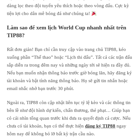
dàng lọc theo đội tuyển yêu thích hoặc theo vòng đấu. Cực kỳ
tiện lợi cho dân mê bóng đá như chúng ta!
Làm sao để xem lịch World Cup nhanh nhất trên
TIP88?
Rất đơn giản! Bạn chỉ cần truy cập vào trang chủ TIP88, kéo
xuống phần “Thể thao” hoặc “Lịch thi đấu”. Tất cả các trận đấu
sắp diễn ra trong đêm nay và những ngày tới sẽ hiện ra đầy đủ.
Nếu bạn muốn nhận thông báo trước giờ bóng lăn, hãy đăng ký
tài khoản và bật tính năng thông báo. Họ sẽ gửi tin nhắn hoặc
email nhắc nhở bạn trước 30 phút.
Ngoài ra, TIP88 còn cập nhật liên tục tỷ lệ kèo và các thông tin
bên lề như đội hình dự kiến, chấn thương, thẻ phạt… Giúp bạn
có cái nhìn tổng quan trước khi đưa ra quyết định cá cược. Nếu
chưa có tài khoản, bạn có thể thực hiện
đăng ký TIP88
ngay
hôm nay để không bỏ lỡ bất kỳ trận cầu nào.