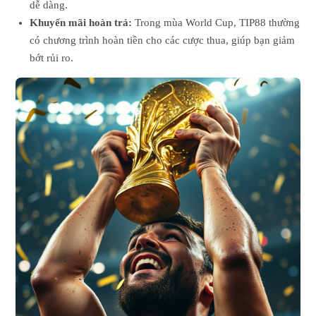
dễ dàng.
Khuyến mãi hoàn trả:
Trong mùa World Cup, TIP88 thường
có chương trình hoàn tiền cho các cược thua, giúp bạn giảm
bớt rủi ro.