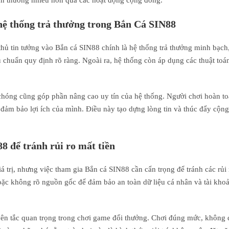
ận thưởng nhiều hơn qua các hoạt động cộng đồng.
hệ thống trả thưởng trong Bắn Cá SIN88
ủ tin tưởng vào Bắn cá SIN88 chính là hệ thống trả thưởng minh bạch,
u chuẩn quy định rõ ràng. Ngoài ra, hệ thống còn áp dụng các thuật to
óng cũng góp phần nâng cao uy tín của hệ thống. Người chơi hoàn toàn 
ảm bảo lợi ích của mình. Điều này tạo dựng lòng tin và thúc đẩy cộng 
8 để tránh rủi ro mất tiền
giá trị, nhưng việc tham gia Bắn cá SIN88 cần cẩn trọng để tránh các rủ
 hoặc không rõ nguồn gốc để đảm bảo an toàn dữ liệu cá nhân và tài kho
uyên tắc quan trọng trong chơi game đổi thưởng. Chơi đúng mức, không q