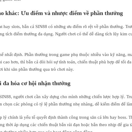
ino khác: Ưu điểm và nhược điểm về phần thưởng
arat hay slots, bắn cá SIN88 có những ưu điểm rõ rệt về phần thưởng. Tr
ống tích điểm thưởng đa dạng. Người chơi có thể dễ dàng tích lũy kim c
hế nhất định. Phần thưởng trong game phụ thuộc nhiều vào kỹ năng, m
 cao hơn, thì bắn cá đòi hỏi sự tính toán, chiến thuật phù hợp để tối đ
ơi khi săn phần thưởng qua trò chơi này.
i đa hóa cơ hội nhận thưởng
 SIN88, người chơi cần xây dựng cho mình những chiến lược hợp lý. Tr
nên chọn các phòng có tỷ lệ phần thưởng nhẹ nhàng, dễ kiếm điểm để là
p lý chính là yếu tố quyết định thành công trong săn cá lớn hay boss.
đồng thời áp dụng các chiến thuật bắn rải đạn hoặc bắn theo nhịp để gia