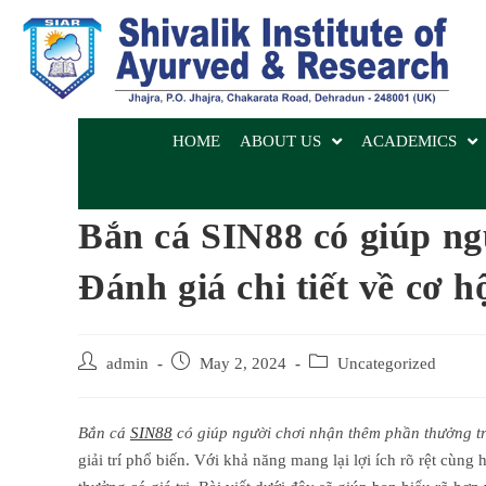
HOME
ABOUT US
ACADEMICS
Bắn cá SIN88 có giúp ng
Đánh giá chi tiết về cơ h
admin
May 2, 2024
Uncategorized
Bắn cá
SIN88
có giúp người chơi nhận thêm phần thưởng t
giải trí phổ biến. Với khả năng mang lại lợi ích rõ rệt cùn