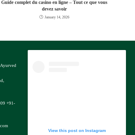
Guide complet du casino en ligne – Tout ce que vous
devez savoir
January 14, 2026
f Ayurved
ad,
809
+91-
.com
View this post on Instagram