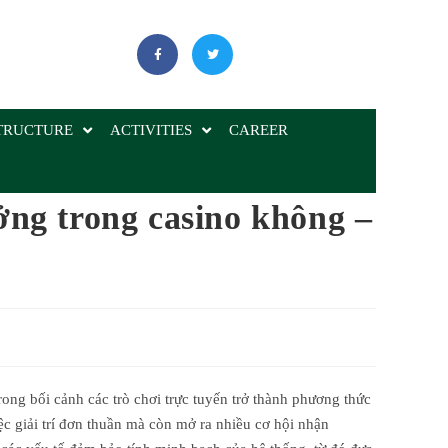
TRUCTURE
ACTIVITIES
CAREER
ởng trong casino không –
ong bối cảnh các trò chơi trực tuyến trở thành phương thức
iệc giải trí đơn thuần mà còn mở ra nhiều cơ hội nhận