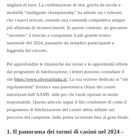
migliaia di euro. La combinazione di slot, giochi da tavolo e
modalità “multigame championship” ha attirato sia i veterani
che i nuovi arrivati, creando una comunità competitiva sempre
più affamata di riconoscimenti. In questo contesto, un giocatore
“anonimo” è riuscito a conquistare il più grande torneo
nazionale del 2024, passando da semplice partecipante a
leggenda del circuito.
Per approfondire le dinamiche dei tornei e le opportunità offerte
dai programmi di fidelizzazione, i lettori possono consultare il
sito
https://www.silverairitalia.it/
. La sua sezione dedicata ai “siti
regolamentati” fornisce una panoramica chiara dei casinò
autorizzati dall’AAMS, utile per chi vuole operare in modo
responsabile. Questo articolo segue il filo conduttore di come il
programma di fidelizzazione del casinò abbia influito sul
percorso del campione, dalla prima iscrizione fino al gran finale.
1. Il panorama dei tornei di casinò nel 2024 –