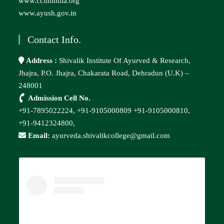
www.ccimindia.org
www.ayush.gov.in
Contact Info.
Address :
Shivalik Institute Of Ayurved & Research,
Jhajra, P.O. Jhajra, Chakarata Road, Dehradun (U.K) –
248001
Admission Cell No.
+91-7895022224,
+91-9105000809
+91-9105000810,
+91-9412324800,
Email:
ayurveda.shivalikcollege@gmail.com