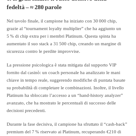
fedeltà – ≈ 280 parole
Nel tavolo finale, il campione ha iniziato con 30 000 chip,
grazie al “tournament loyalty multiplier” che ha aggiunto un
5 % di chip extra per i membri Platinum. Questa spinta ha
aumentato il suo stack a 31 500 chip, creando un margine di
sicurezza contro le perdite improvvise.
La pressione psicologica è stata mitigata dal supporto VIP
fornito dal casinò: un coach personale ha analizzato le mani
chiave in tempo reale, suggerendo modifiche di puntata basate
su probabilità di completare le combinazioni. Inoltre, il livello
Platinum ha sbloccato l’accesso a un “hand‑history analyzer”
avanzato, che ha mostrato le percentuali di successo delle
decisioni precedenti.
Durante la fase decisiva, il campione ha sfruttato il “cash‑back”
premium del 7 % riservato ai Platinum, recuperando €210 di