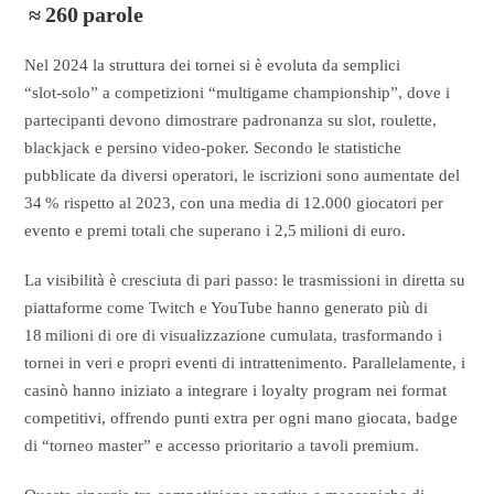
≈ 260 parole
Nel 2024 la struttura dei tornei si è evoluta da semplici
“slot‑solo” a competizioni “multigame championship”, dove i
partecipanti devono dimostrare padronanza su slot, roulette,
blackjack e persino video‑poker. Secondo le statistiche
pubblicate da diversi operatori, le iscrizioni sono aumentate del
34 % rispetto al 2023, con una media di 12.000 giocatori per
evento e premi totali che superano i 2,5 milioni di euro.
La visibilità è cresciuta di pari passo: le trasmissioni in diretta su
piattaforme come Twitch e YouTube hanno generato più di
18 milioni di ore di visualizzazione cumulata, trasformando i
tornei in veri e propri eventi di intrattenimento. Parallelamente, i
casinò hanno iniziato a integrare i loyalty program nei format
competitivi, offrendo punti extra per ogni mano giocata, badge
di “torneo master” e accesso prioritario a tavoli premium.