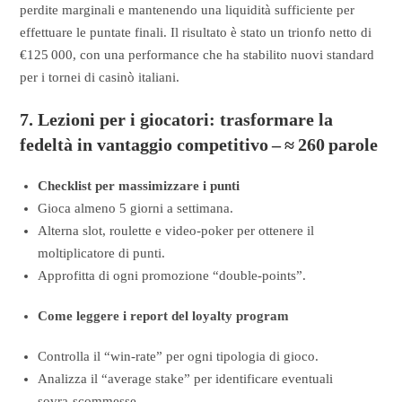
perdite marginali e mantenendo una liquidità sufficiente per
effettuare le puntate finali. Il risultato è stato un trionfo netto di
€125 000, con una performance che ha stabilito nuovi standard
per i tornei di casinò italiani.
7. Lezioni per i giocatori: trasformare la
fedeltà in vantaggio competitivo – ≈ 260 parole
Checklist per massimizzare i punti
Gioca almeno 5 giorni a settimana.
Alterna slot, roulette e video‑poker per ottenere il
moltiplicatore di punti.
Approfitta di ogni promozione “double‑points”.
Come leggere i report del loyalty program
Controlla il “win‑rate” per ogni tipologia di gioco.
Analizza il “average stake” per identificare eventuali
sovra‑scommesse.