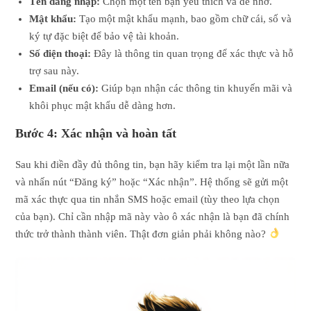
Tên đăng nhập:
Chọn một tên bạn yêu thích và dễ nhớ.
Mật khẩu:
Tạo một mật khẩu mạnh, bao gồm chữ cái, số và
ký tự đặc biệt để bảo vệ tài khoản.
Số điện thoại:
Đây là thông tin quan trọng để xác thực và hỗ
trợ sau này.
Email (nếu có):
Giúp bạn nhận các thông tin khuyến mãi và
khôi phục mật khẩu dễ dàng hơn.
Bước 4: Xác nhận và hoàn tất
Sau khi điền đầy đủ thông tin, bạn hãy kiểm tra lại một lần nữa
và nhấn nút “Đăng ký” hoặc “Xác nhận”. Hệ thống sẽ gửi một
mã xác thực qua tin nhắn SMS hoặc email (tùy theo lựa chọn
của bạn). Chỉ cần nhập mã này vào ô xác nhận là bạn đã chính
thức trở thành thành viên. Thật đơn giản phải không nào?