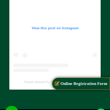
View this post on Instagram
A post shared by SIAR (@siarayurveda)
Online Registration Form