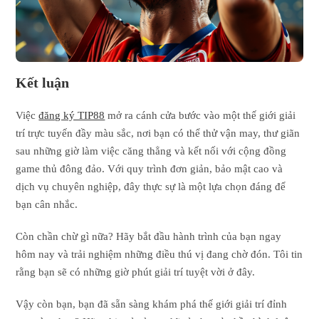
Kết luận
Việc
đăng ký TIP88
mở ra cánh cửa bước vào một thế giới giải
trí trực tuyến đầy màu sắc, nơi bạn có thể thử vận may, thư giãn
sau những giờ làm việc căng thẳng và kết nối với cộng đồng
game thủ đông đảo. Với quy trình đơn giản, bảo mật cao và
dịch vụ chuyên nghiệp, đây thực sự là một lựa chọn đáng để
bạn cân nhắc.
Còn chần chừ gì nữa? Hãy bắt đầu hành trình của bạn ngay
hôm nay và trải nghiệm những điều thú vị đang chờ đón. Tôi tin
rằng bạn sẽ có những giờ phút giải trí tuyệt vời ở đây.
Vậy còn bạn, bạn đã sẵn sàng khám phá thế giới giải trí đỉnh