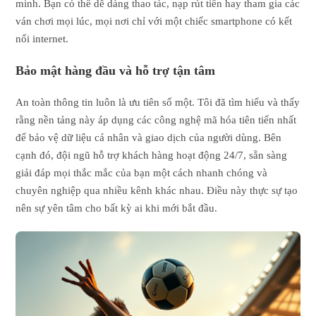
minh. Bạn có thể dễ dàng thao tác, nạp rút tiền hay tham gia các
ván chơi mọi lúc, mọi nơi chỉ với một chiếc smartphone có kết
nối internet.
Bảo mật hàng đầu và hỗ trợ tận tâm
An toàn thông tin luôn là ưu tiên số một. Tôi đã tìm hiểu và thấy
rằng nền tảng này áp dụng các công nghệ mã hóa tiên tiến nhất
để bảo vệ dữ liệu cá nhân và giao dịch của người dùng. Bên
cạnh đó, đội ngũ hỗ trợ khách hàng hoạt động 24/7, sẵn sàng
giải đáp mọi thắc mắc của bạn một cách nhanh chóng và
chuyên nghiệp qua nhiều kênh khác nhau. Điều này thực sự tạo
nên sự yên tâm cho bất kỳ ai khi mới bắt đầu.