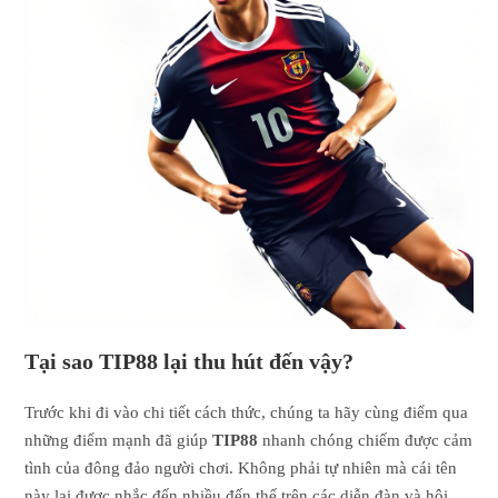
Tại sao TIP88 lại thu hút đến vậy?
Trước khi đi vào chi tiết cách thức, chúng ta hãy cùng điểm qua
những điểm mạnh đã giúp
TIP88
nhanh chóng chiếm được cảm
tình của đông đảo người chơi. Không phải tự nhiên mà cái tên
này lại được nhắc đến nhiều đến thế trên các diễn đàn và hội