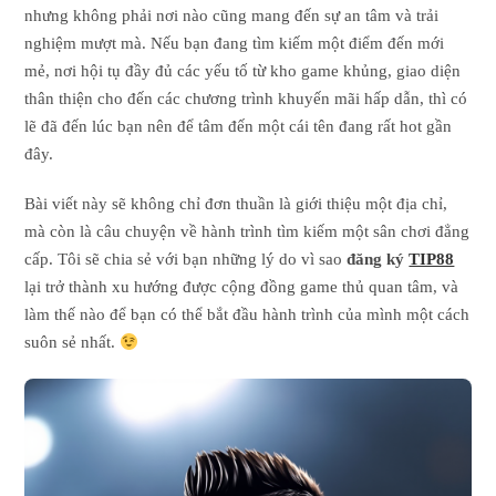
nhưng không phải nơi nào cũng mang đến sự an tâm và trải
nghiệm mượt mà. Nếu bạn đang tìm kiếm một điểm đến mới
mẻ, nơi hội tụ đầy đủ các yếu tố từ kho game khủng, giao diện
thân thiện cho đến các chương trình khuyến mãi hấp dẫn, thì có
lẽ đã đến lúc bạn nên để tâm đến một cái tên đang rất hot gần
đây.
Bài viết này sẽ không chỉ đơn thuần là giới thiệu một địa chỉ,
mà còn là câu chuyện về hành trình tìm kiếm một sân chơi đẳng
cấp. Tôi sẽ chia sẻ với bạn những lý do vì sao
đăng ký
TIP88
lại trở thành xu hướng được cộng đồng game thủ quan tâm, và
làm thế nào để bạn có thể bắt đầu hành trình của mình một cách
suôn sẻ nhất.