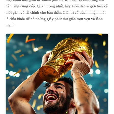
nền tảng cung cấp. Quan trọng nhất, hãy luôn đặt ra giới hạn về
thời gian và tài chính cho bản thân. Giải trí có trách nhiệm mới
là chìa khóa để có những giây phút thư giãn trọn vẹn và lành
mạnh.