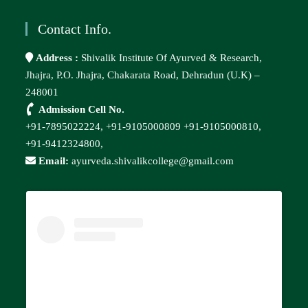
Contact Info.
Address :
Shivalik Institute Of Ayurved & Research,
Jhajra, P.O. Jhajra, Chakarata Road, Dehradun (U.K) –
248001
Admission Cell No.
+91-7895022224,
+91-9105000809
+91-9105000810,
+91-9412324800,
Email:
ayurveda.shivalikcollege@gmail.com