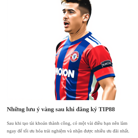
Những lưu ý vàng sau khi đăng ký TIP88
Sau khi tạo tài khoản thành công, có một vài điều bạn nên làm
ngay để tối ưu hóa trải nghiệm và nhận được nhiều ưu đãi nhất.