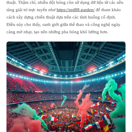
thuật. Thậm chí, nhiều đội bóng còn sử dụng dữ liệu từ các nền
tảng giải trí trực tuyến như
https://red88.garden/
để tham khảo
cách xây dựng chiến thuật dựa trên các tình huống cố định.
Điều này cho thấy, ranh giới giữa thể thao và công nghệ ngày
càng mờ nhạt, tạo nên những pha bóng khó lường hơn.