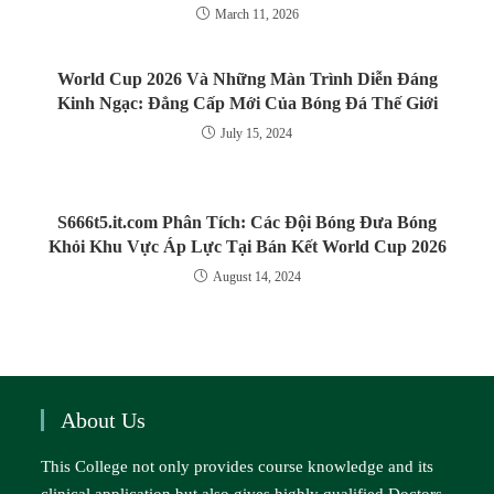
March 11, 2026
World Cup 2026 Và Những Màn Trình Diễn Đáng
Kinh Ngạc: Đẳng Cấp Mới Của Bóng Đá Thế Giới
July 15, 2024
S666t5.it.com Phân Tích: Các Đội Bóng Đưa Bóng
Khỏi Khu Vực Áp Lực Tại Bán Kết World Cup 2026
August 14, 2024
About Us
This College not only provides course knowledge and its