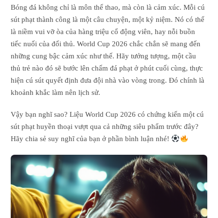
Bóng đá không chỉ là môn thể thao, mà còn là cảm xúc. Mỗi cú
sút phạt thành công là một câu chuyện, một kỷ niệm. Nó có thể
là niềm vui vỡ òa của hàng triệu cổ động viên, hay nỗi buồn
tiếc nuối của đối thủ. World Cup 2026 chắc chắn sẽ mang đến
những cung bậc cảm xúc như thế. Hãy tưởng tượng, một cầu
thủ trẻ nào đó sẽ bước lên chấm đá phạt ở phút cuối cùng, thực
hiện cú sút quyết định đưa đội nhà vào vòng trong. Đó chính là
khoảnh khắc làm nên lịch sử.
Vậy bạn nghĩ sao? Liệu World Cup 2026 có chứng kiến một cú
sút phạt huyền thoại vượt qua cả những siêu phẩm trước đây?
Hãy chia sẻ suy nghĩ của bạn ở phần bình luận nhé!