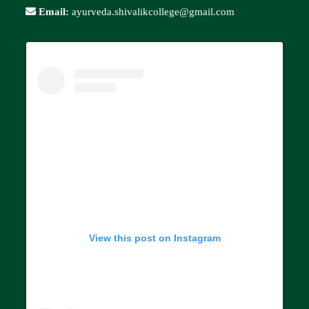
Email:
ayurveda.shivalikcollege@gmail.com
View this post on Instagram