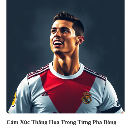
Cảm Xúc Thăng Hoa Trong Từng Pha Bóng