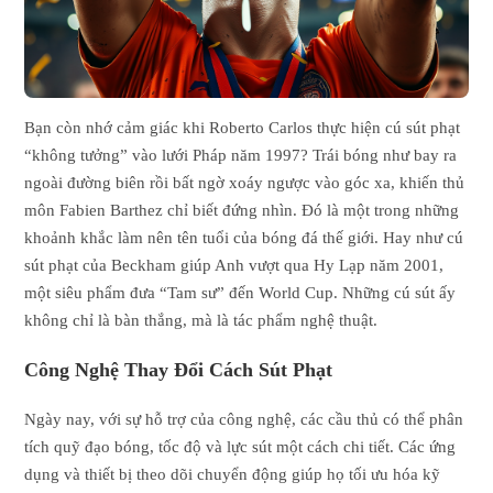
Bạn còn nhớ cảm giác khi Roberto Carlos thực hiện cú sút phạt
“không tưởng” vào lưới Pháp năm 1997? Trái bóng như bay ra
ngoài đường biên rồi bất ngờ xoáy ngược vào góc xa, khiến thủ
môn Fabien Barthez chỉ biết đứng nhìn. Đó là một trong những
khoảnh khắc làm nên tên tuổi của bóng đá thế giới. Hay như cú
sút phạt của Beckham giúp Anh vượt qua Hy Lạp năm 2001,
một siêu phẩm đưa “Tam sư” đến World Cup. Những cú sút ấy
không chỉ là bàn thắng, mà là tác phẩm nghệ thuật.
Công Nghệ Thay Đổi Cách Sút Phạt
Ngày nay, với sự hỗ trợ của công nghệ, các cầu thủ có thể phân
tích quỹ đạo bóng, tốc độ và lực sút một cách chi tiết. Các ứng
dụng và thiết bị theo dõi chuyển động giúp họ tối ưu hóa kỹ