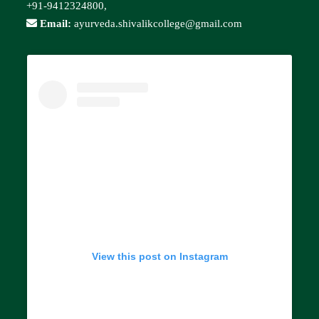
+91-9412324800,
Email:
ayurveda.shivalikcollege@gmail.com
View this post on Instagram