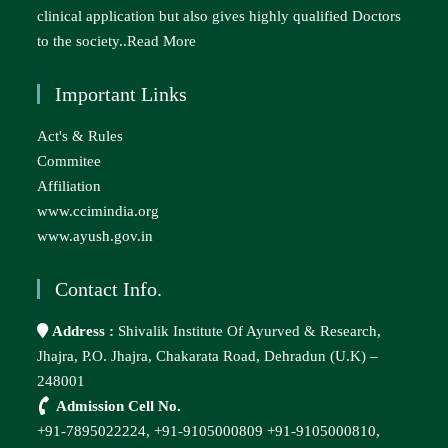
clinical application but also gives highly qualified Doctors
to the society..
Read More
Important Links
Act's & Rules
Commitee
Affiliation
www.ccimindia.org
www.ayush.gov.in
Contact Info.
Address :
Shivalik Institute Of Ayurved & Research,
Jhajra, P.O. Jhajra, Chakarata Road, Dehradun (U.K) –
248001
Admission Cell No.
+91-7895022224,
+91-9105000809
+91-9105000810,