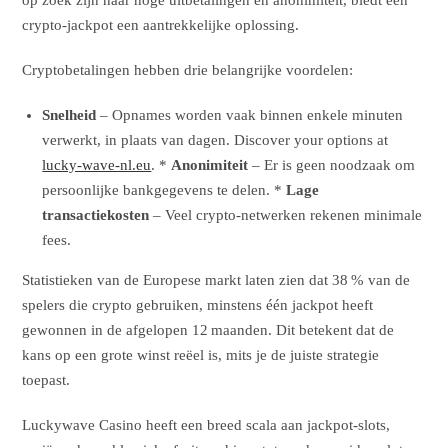
op zoek zijn naar hoge uitbetalingen en anonimiteit, biedt een
crypto‑jackpot een aantrekkelijke oplossing.
Cryptobetalingen hebben drie belangrijke voordelen:
Snelheid
– Opnames worden vaak binnen enkele minuten
verwerkt, in plaats van dagen. Discover your options at
lucky-wave-nl.eu
. *
Anonimiteit
– Er is geen noodzaak om
persoonlijke bankgegevens te delen. *
Lage
transactiekosten
– Veel crypto‑netwerken rekenen minimale
fees.
Statistieken van de Europese markt laten zien dat 38 % van de
spelers die crypto gebruiken, minstens één jackpot heeft
gewonnen in de afgelopen 12 maanden. Dit betekent dat de
kans op een grote winst reëel is, mits je de juiste strategie
toepast.
Luckywave Casino heeft een breed scala aan jackpot‑slots,