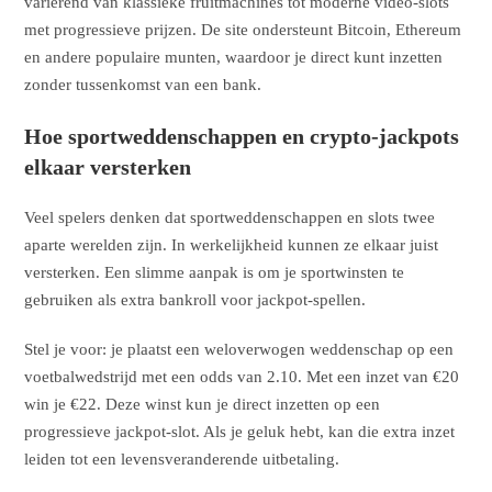
variërend van klassieke fruitmachines tot moderne video‑slots
met progressieve prijzen. De site ondersteunt Bitcoin, Ethereum
en andere populaire munten, waardoor je direct kunt inzetten
zonder tussenkomst van een bank.
Hoe sportweddenschappen en crypto‑jackpots
elkaar versterken
Veel spelers denken dat sportweddenschappen en slots twee
aparte werelden zijn. In werkelijkheid kunnen ze elkaar juist
versterken. Een slimme aanpak is om je sportwinsten te
gebruiken als extra bankroll voor jackpot‑spellen.
Stel je voor: je plaatst een weloverwogen weddenschap op een
voetbalwedstrijd met een odds van 2.10. Met een inzet van €20
win je €22. Deze winst kun je direct inzetten op een
progressieve jackpot‑slot. Als je geluk hebt, kan die extra inzet
leiden tot een levensveranderende uitbetaling.