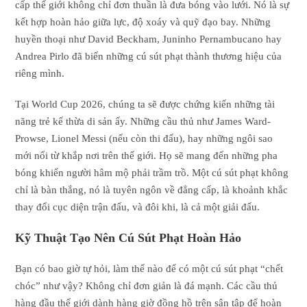
cấp thế giới không chỉ đơn thuần là đưa bóng vào lưới. Nó là sự
kết hợp hoàn hảo giữa lực, độ xoáy và quỹ đạo bay. Những
huyền thoại như David Beckham, Juninho Pernambucano hay
Andrea Pirlo đã biến những cú sút phạt thành thương hiệu của
riêng mình.
Tại World Cup 2026, chúng ta sẽ được chứng kiến những tài
năng trẻ kế thừa di sản ấy. Những cầu thủ như James Ward-
Prowse, Lionel Messi (nếu còn thi đấu), hay những ngôi sao
mới nổi từ khắp nơi trên thế giới. Họ sẽ mang đến những pha
bóng khiến người hâm mộ phải trầm trồ. Một cú sút phạt không
chỉ là bàn thắng, nó là tuyên ngôn về đẳng cấp, là khoảnh khắc
thay đổi cục diện trận đấu, và đôi khi, là cả một giải đấu.
Kỹ Thuật Tạo Nên Cú Sút Phạt Hoàn Hảo
Bạn có bao giờ tự hỏi, làm thế nào để có một cú sút phạt “chết
chóc” như vậy? Không chỉ đơn giản là đá mạnh. Các cầu thủ
hàng đầu thế giới dành hàng giờ đồng hồ trên sân tập để hoàn