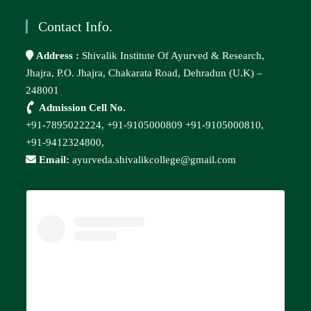
Contact Info.
Address :
Shivalik Institute Of Ayurved & Research,
Jhajra, P.O. Jhajra, Chakarata Road, Dehradun (U.K) –
248001
Admission Cell No.
+91-7895022224,
+91-9105000809
+91-9105000810,
+91-9412324800,
Email:
ayurveda.shivalikcollege@gmail.com