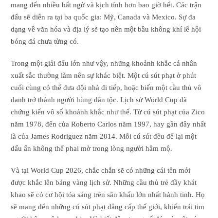
mang đến nhiều bất ngờ và kịch tính hơn bao giờ hết. Các trận
đấu sẽ diễn ra tại ba quốc gia: Mỹ, Canada và Mexico. Sự đa
dạng về văn hóa và địa lý sẽ tạo nên một bầu không khí lễ hội
bóng đá chưa từng có.
Trong một giải đấu lớn như vậy, những khoảnh khắc cá nhân
xuất sắc thường làm nên sự khác biệt. Một cú sút phạt ở phút
cuối cùng có thể đưa đội nhà đi tiếp, hoặc biến một cầu thủ vô
danh trở thành người hùng dân tộc. Lịch sử World Cup đã
chứng kiến vô số khoảnh khắc như thế. Từ cú sút phạt của Zico
năm 1978, đến của Roberto Carlos năm 1997, hay gần đây nhất
là của James Rodriguez năm 2014. Mỗi cú sút đều để lại một
dấu ấn không thể phai mờ trong lòng người hâm mộ.
Và tại World Cup 2026, chắc chắn sẽ có những cái tên mới
được khắc lên bảng vàng lịch sử. Những cầu thủ trẻ đầy khát
khao sẽ có cơ hội tỏa sáng trên sân khấu lớn nhất hành tinh. Họ
sẽ mang đến những cú sút phạt đẳng cấp thế giới, khiến trái tim