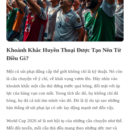
Khoảnh Khắc Huyền Thoại Được Tạo Nên Từ
Điều Gì?
Một cú sút phạt đẳng cấp thế giới không chỉ là kỹ thuật. Nó còn
là câu chuyện về ý chí, về khát vọng vươn lên. Hãy nhìn vào
khoảnh khắc một cầu thủ đứng trước quả bóng, đối mặt với áp
lực của hàng vạn con mắt. Trong tích tắc đó, họ không chỉ đá
bóng, họ đá cả trái tim mình vào đó. Đó là lý do tại sao những
bàn thắng từ sút phạt lại có sức lay động mạnh mẽ đến vậy.
World Cup 2026 sẽ là nơi hội tụ của những câu chuyện như thế.
Mỗi đội tuyển, mỗi cầu thủ đều mang theo những ước mơ và