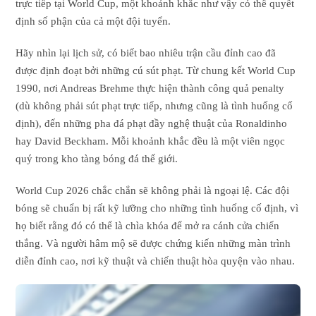
trực tiếp tại World Cup, một khoảnh khắc như vậy có thể quyết
định số phận của cả một đội tuyển.
Hãy nhìn lại lịch sử, có biết bao nhiêu trận cầu đỉnh cao đã
được định đoạt bởi những cú sút phạt. Từ chung kết World Cup
1990, nơi Andreas Brehme thực hiện thành công quả penalty
(dù không phải sút phạt trực tiếp, nhưng cũng là tình huống cố
định), đến những pha đá phạt đầy nghệ thuật của Ronaldinho
hay David Beckham. Mỗi khoảnh khắc đều là một viên ngọc
quý trong kho tàng bóng đá thế giới.
World Cup 2026 chắc chắn sẽ không phải là ngoại lệ. Các đội
bóng sẽ chuẩn bị rất kỹ lưỡng cho những tình huống cố định, vì
họ biết rằng đó có thể là chìa khóa để mở ra cánh cửa chiến
thắng. Và người hâm mộ sẽ được chứng kiến những màn trình
diễn đỉnh cao, nơi kỹ thuật và chiến thuật hòa quyện vào nhau.