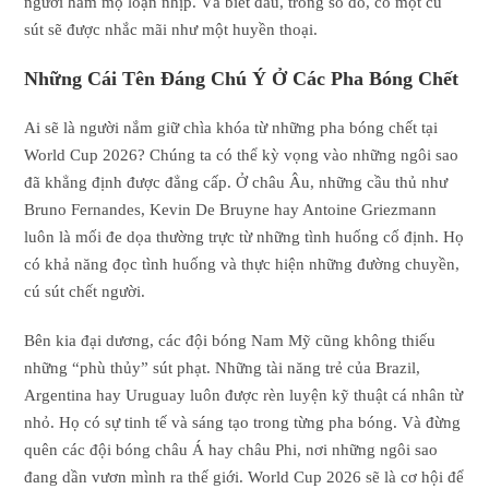
người hâm mộ loạn nhịp. Và biết đâu, trong số đó, có một cú
sút sẽ được nhắc mãi như một huyền thoại.
Những Cái Tên Đáng Chú Ý Ở Các Pha Bóng Chết
Ai sẽ là người nắm giữ chìa khóa từ những pha bóng chết tại
World Cup 2026? Chúng ta có thể kỳ vọng vào những ngôi sao
đã khẳng định được đẳng cấp. Ở châu Âu, những cầu thủ như
Bruno Fernandes, Kevin De Bruyne hay Antoine Griezmann
luôn là mối đe dọa thường trực từ những tình huống cố định. Họ
có khả năng đọc tình huống và thực hiện những đường chuyền,
cú sút chết người.
Bên kia đại dương, các đội bóng Nam Mỹ cũng không thiếu
những “phù thủy” sút phạt. Những tài năng trẻ của Brazil,
Argentina hay Uruguay luôn được rèn luyện kỹ thuật cá nhân từ
nhỏ. Họ có sự tinh tế và sáng tạo trong từng pha bóng. Và đừng
quên các đội bóng châu Á hay châu Phi, nơi những ngôi sao
đang dần vươn mình ra thế giới. World Cup 2026 sẽ là cơ hội để