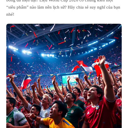
bóng đá hiện đại? Liệu World Cup 2026 có chứng kiến một
“siêu phẩm” nào làm nên lịch sử? Hãy chia sẻ suy nghĩ của bạn
nhé!