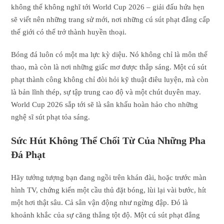
không thể không nghĩ tới World Cup 2026 – giải đấu hứa hẹn
sẽ viết nên những trang sử mới, nơi những cú sút phạt đẳng cấp
thế giới có thể trở thành huyền thoại.
Bóng đá luôn có một ma lực kỳ diệu. Nó không chỉ là môn thể
thao, mà còn là nơi những giấc mơ được thắp sáng. Một cú sút
phạt thành công không chỉ đòi hỏi kỹ thuật điêu luyện, mà còn
là bản lĩnh thép, sự tập trung cao độ và một chút duyên may.
World Cup 2026 sắp tới sẽ là sân khấu hoàn hảo cho những
nghệ sĩ sút phạt tỏa sáng.
Sức Hút Không Thể Chối Từ Của Những Pha
Đá Phạt
Hãy tưởng tượng bạn đang ngồi trên khán đài, hoặc trước màn
hình TV, chứng kiến một cầu thủ đặt bóng, lùi lại vài bước, hít
một hơi thật sâu. Cả sân vận động như ngừng đập. Đó là
khoảnh khắc của sự căng thẳng tột độ. Một cú sút phạt đẳng