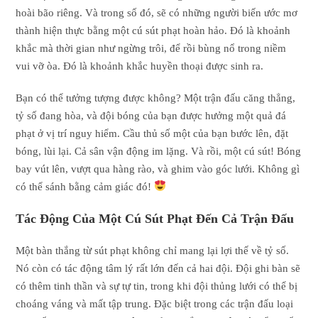
hoài bão riêng. Và trong số đó, sẽ có những người biến ước mơ
thành hiện thực bằng một cú sút phạt hoàn hảo. Đó là khoảnh
khắc mà thời gian như ngừng trôi, để rồi bùng nổ trong niềm
vui vỡ òa. Đó là khoảnh khắc huyền thoại được sinh ra.
Bạn có thể tưởng tượng được không? Một trận đấu căng thẳng,
tỷ số đang hòa, và đội bóng của bạn được hưởng một quả đá
phạt ở vị trí nguy hiểm. Cầu thủ số một của bạn bước lên, đặt
bóng, lùi lại. Cả sân vận động im lặng. Và rồi, một cú sút! Bóng
bay vút lên, vượt qua hàng rào, và ghim vào góc lưới. Không gì
có thể sánh bằng cảm giác đó!
Tác Động Của Một Cú Sút Phạt Đến Cả Trận Đấu
Một bàn thắng từ sút phạt không chỉ mang lại lợi thế về tỷ số.
Nó còn có tác động tâm lý rất lớn đến cả hai đội. Đội ghi bàn sẽ
có thêm tinh thần và sự tự tin, trong khi đội thủng lưới có thể bị
choáng váng và mất tập trung. Đặc biệt trong các trận đấu loại