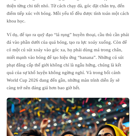
thiện từng chi tiết nhỏ. Từ cách chạy đà, góc đặt chân trụ, đến
điểm tiếp xúc với bóng. Mỗi yếu tố đều được tính toán một cách
khoa học.
Ví dụ, để tạo ra quỹ đạo “lá rụng” huyền thoại, cầu thủ cần phải
đá vào phần dưới của quả bóng, tạo ra lực xoáy xuống. Còn để
có một cú sút xoáy vào góc xa, họ phải dùng má trong chân,
miết mạnh vào bóng để tạo hiệu ứng “banana”. Những cú sút
phạt đẳng cấp thế giới không chỉ là ngẫu hứng, chúng là kết
quả của sự khổ luyện không ngừng nghỉ. Và trong bối cảnh
World Cup 2026 đang đến gần, những màn trình diễn ấy sẽ
càng trở nên đáng giá hơn bao giờ hết.