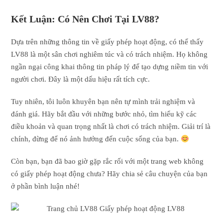
Kết Luận: Có Nên Chơi Tại LV88?
Dựa trên những thông tin về giấy phép hoạt động, có thể thấy
LV88 là một sân chơi nghiêm túc và có trách nhiệm. Họ không
ngần ngại công khai thông tin pháp lý để tạo dựng niềm tin với
người chơi. Đây là một dấu hiệu rất tích cực.
Tuy nhiên, tôi luôn khuyên bạn nên tự mình trải nghiệm và
đánh giá. Hãy bắt đầu với những bước nhỏ, tìm hiểu kỹ các
điều khoản và quan trọng nhất là chơi có trách nhiệm. Giải trí là
chính, đừng để nó ảnh hưởng đến cuộc sống của bạn.
Còn bạn, bạn đã bao giờ gặp rắc rối với một trang web không
có giấy phép hoạt động chưa? Hãy chia sẻ câu chuyện của bạn
ở phần bình luận nhé!