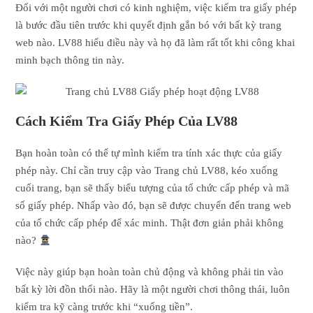
Đối với một người chơi có kinh nghiệm, việc kiểm tra giấy phép
là bước đầu tiên trước khi quyết định gắn bó với bất kỳ trang
web nào. LV88 hiểu điều này và họ đã làm rất tốt khi công khai
minh bạch thông tin này.
Cách Kiểm Tra Giấy Phép Của LV88
Bạn hoàn toàn có thể tự mình kiểm tra tính xác thực của giấy
phép này. Chỉ cần truy cập vào Trang chủ LV88, kéo xuống
cuối trang, bạn sẽ thấy biểu tượng của tổ chức cấp phép và mã
số giấy phép. Nhấp vào đó, bạn sẽ được chuyển đến trang web
của tổ chức cấp phép để xác minh. Thật đơn giản phải không
nào?
Việc này giúp bạn hoàn toàn chủ động và không phải tin vào
bất kỳ lời đồn thổi nào. Hãy là một người chơi thông thái, luôn
kiểm tra kỹ càng trước khi “xuống tiền”.