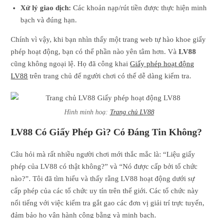
Xử lý giao dịch:
Các khoản nạp/rút tiền được thực hiện minh
bạch và đúng hạn.
Chính vì vậy, khi bạn nhìn thấy một trang web tự hào khoe giấy
phép hoạt động, bạn có thể phần nào yên tâm hơn. Và
LV88
cũng không ngoại lệ. Họ đã công khai
Giấy phép hoạt động
LV88
trên trang chủ để người chơi có thể dễ dàng kiểm tra.
Hình minh hoạ:
Trang chủ LV88
LV88 Có Giấy Phép Gì? Có Đáng Tin Không?
Câu hỏi mà rất nhiều người chơi mới thắc mắc là: “Liệu giấy
phép của LV88 có thật không?” và “Nó được cấp bởi tổ chức
nào?”. Tôi đã tìm hiểu và thấy rằng LV88 hoạt động dưới sự
cấp phép của các tổ chức uy tín trên thế giới. Các tổ chức này
nổi tiếng với việc kiểm tra gắt gao các đơn vị giải trí trực tuyến,
đảm bảo họ vận hành công bằng và minh bạch.