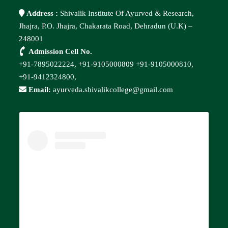
Address :
Shivalik Institute Of Ayurved & Research,
Jhajra, P.O. Jhajra, Chakarata Road, Dehradun (U.K) –
248001
Admission Cell No.
+91-7895022224,
+91-9105000809
+91-9105000810,
+91-9412324800,
Email:
ayurveda.shivalikcollege@gmail.com