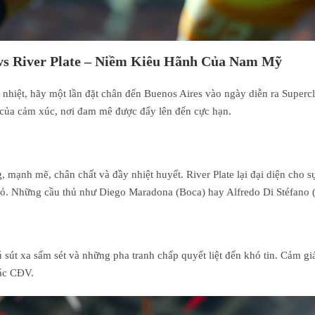
s vs River Plate – Niềm Kiêu Hãnh Của Nam Mỹ
hiệt, hãy một lần đặt chân đến Buenos Aires vào ngày diễn ra Superclá
c của cảm xúc, nơi đam mê được đẩy lên đến cực hạn.
mạnh mẽ, chân chất và đầy nhiệt huyết. River Plate lại đại diện cho sự 
ỏ. Những cầu thủ như Diego Maradona (Boca) hay Alfredo Di Stéfano (
 sút xa sấm sét và những pha tranh chấp quyết liệt đến khó tin. Cảm gi
các CĐV.