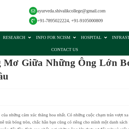
ayurveda.shivalikcollege@gmail.com
+91-7895022224
,
+91-9105000809
RESEARCH
INFO FOR NCISM
HOSPITAL
INFRAS
CONTACT US
g Mơ Giữa Những Ông Lớn Bón
ầu
u của những cảm xúc thăng hoa nhất. Có những cuộc chạm trán vượt xa
 mê trái bóng tròn, chắc hẳn bạn cũng có riêng cho mình một danh sác