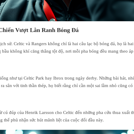
c Chiến Vượt Lằn Ranh Bóng Đá
ịch sử. Celtic và Rangers không chỉ là hai câu lạc bộ bóng đá, họ là hai
g bầu không khí căng thẳng tột độ, nơi mỗi pha bóng đều mang theo áp
ống như tại Celtic Park hay Ibrox trong ngày derby. Những bài hát, nhữ
 sân với tinh thần thép, họ biết rằng chỉ cần một sai lầm nhỏ cũng có
Từ cú đúp của Henrik Larsson cho Celtic đến những pha cứu thua xuất 
 thể phủ nhận sức hút mãnh liệt của cuộc đối đầu này.