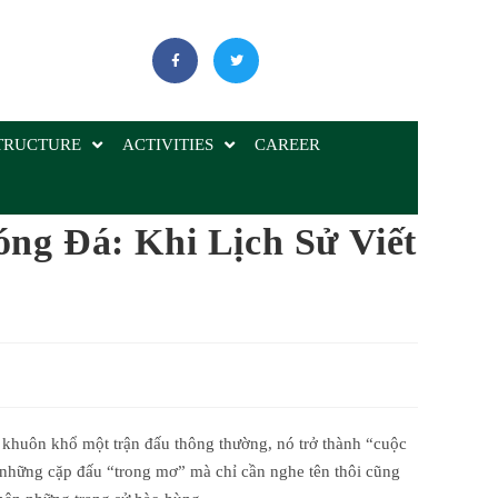
TRUCTURE
ACTIVITIES
CAREER
g Đá: Khi Lịch Sử Viết
 khuôn khổ một trận đấu thông thường, nó trở thành “cuộc
h những cặp đấu “trong mơ” mà chỉ cần nghe tên thôi cũng