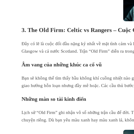
3. The Old Firm: Celtic vs Rangers – Cuộ
Đây có lẽ là cuộc đối đầu nặng ký nhất về mặt tình cảm và l
Glasgow và cả nước Scotland. Trận “Old Firm” diễn ra tron
Âm vang của những khúc ca cổ vũ
Bạn sẽ không thể tìm thấy bầu không khí cuồng nhiệt nào gi
giao hưởng hỗn loạn nhưng đầy mê hoặc. Các cầu thủ bước ra
Những màn so tài kinh điển
Lịch sử “Old Firm” ghi nhận vô số những trận cầu để đời. 
chuyện riêng. Dù bạn yêu màu xanh hay màu xanh lá, không