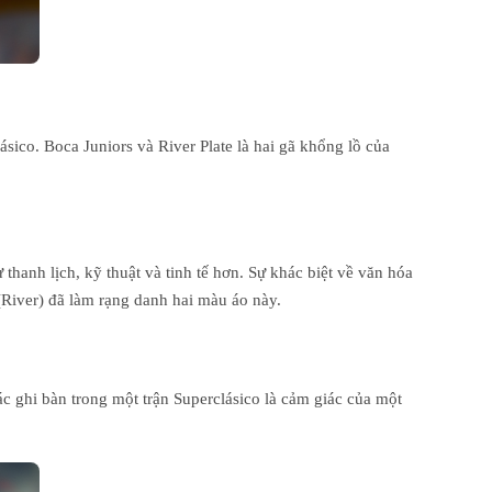
sico. Boca Juniors và River Plate là hai gã khổng lồ của
thanh lịch, kỹ thuật và tinh tế hơn. Sự khác biệt về văn hóa
River) đã làm rạng danh hai màu áo này.
ác ghi bàn trong một trận Superclásico là cảm giác của một