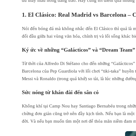
đủ thấy máu nóng dâng trào. Hãy cùng tôi điểm qua những c
1. El Clásico: Real Madrid vs Barcelona 
Nói đến bóng đá mà không nhắc đến El Clásico thì quả là mộ
đối đầu giữa hai vùng văn hóa, chính trị và lối sống khác b
Ký ức về những “Galácticos” và “Dream Team”
Từ thời của Alfredo Di Stéfano cho đến những “Galácticos
Barcelona của Pep Guardiola với lối chơi “tiki-taka” huyền 
Messi và Ronaldo (trong quá khứ) so tài, là lúc những đườn
Sức nóng từ khán đài đến sân cỏ
Không khí tại Camp Nou hay Santiago Bernabéu trong những
chừng đơn giản cũng trở nên đầy kịch tính. Nếu bạn là một 
đời. Và nếu bạn muốn tìm một nơi để thỏa mãn niềm đam m