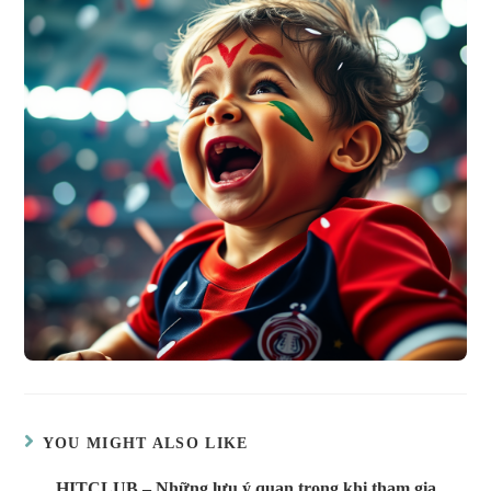
YOU MIGHT ALSO LIKE
HITCLUB – Những lưu ý quan trọng khi tham gia