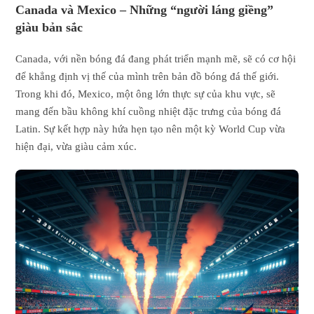
Canada và Mexico – Những “người láng giềng”
giàu bản sắc
Canada, với nền bóng đá đang phát triển mạnh mẽ, sẽ có cơ hội
để khẳng định vị thế của mình trên bản đồ bóng đá thế giới.
Trong khi đó, Mexico, một ông lớn thực sự của khu vực, sẽ
mang đến bầu không khí cuồng nhiệt đặc trưng của bóng đá
Latin. Sự kết hợp này hứa hẹn tạo nên một kỳ World Cup vừa
hiện đại, vừa giàu cảm xúc.