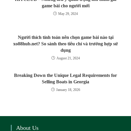
game bài cho người mới
May 29, 2024
Người thích tính toán nên chọn game bài nào tại
xo88hub.net? So sánh theo tiêu chí và trường hợp sử
dụng
August 21, 2024
Breaking Down the Unique Legal Requirements for
Selling Boats in Georgia
January 18, 2026
About Us