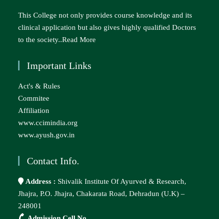
This College not only provides course knowledge and its
clinical application but also gives highly qualified Doctors
to the society..
Read More
Important Links
Act's & Rules
Commitee
Affiliation
www.ccimindia.org
www.ayush.gov.in
Contact Info.
Address :
Shivalik Institute Of Ayurved & Research,
Jhajra, P.O. Jhajra, Chakarata Road, Dehradun (U.K) –
248001
Admission Cell No.