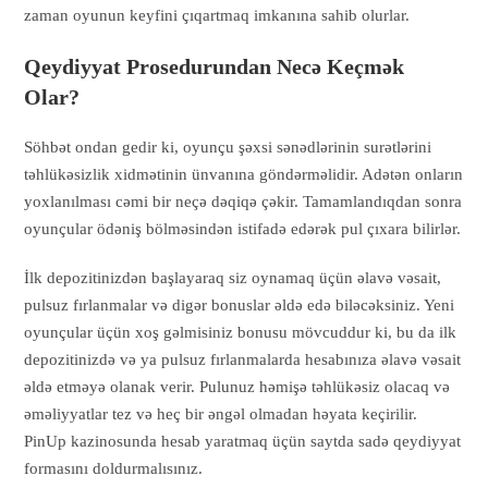
zaman oyunun keyfini çıqartmaq imkanına sahib olurlar.
Qeydiyyat Prosedurundan Necə Keçmək
Olar?
Söhbət ondan gedir ki, oyunçu şəxsi sənədlərinin surətlərini
təhlükəsizlik xidmətinin ünvanına göndərməlidir. Adətən onların
yoxlanılması cəmi bir neçə dəqiqə çəkir. Tamamlandıqdan sonra
oyunçular ödəniş bölməsindən istifadə edərək pul çıxara bilirlər.
İlk depozitinizdən başlayaraq siz oynamaq üçün əlavə vəsait,
pulsuz fırlanmalar və digər bonuslar əldə edə biləcəksiniz. Yeni
oyunçular üçün xoş gəlmisiniz bonusu mövcuddur ki, bu da ilk
depozitinizdə və ya pulsuz fırlanmalarda hesabınıza əlavə vəsait
əldə etməyə olanak verir. Pulunuz həmişə təhlükəsiz olacaq və
əməliyyatlar tez və heç bir əngəl olmadan həyata keçirilir.
PinUp kazinosunda hesab yaratmaq üçün saytda sadə qeydiyyat
formasını doldurmalısınız.