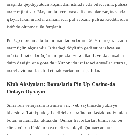
maşında qeydiyyatdan keçmədən istifadə edə biləcəyiniz pulsuz
mərc rejimi var. Maşının bu versiyası adi qaydalar çərçivəsində
işləyir, lakin mərclər zamanı real pul əvəzinə pulsuz kreditlərdən
istifadə olunması ilə fərqlənir.
Pin-Up mərcində bütün idman tədbirlərinin 60%-dən çoxu canlı
mərc üçün əlçatandır. İstifadəçi döyüşün gedişatını izləyə və
müxtəlif nəticələr üçün proqnozlar verə bilər. Live-də əmsallar
daim dəyişir, ona görə də “Kupon”da istifadəçi əmsallar artarsa,
mərci avtomatik qəbul etmək variantını seçə bilər.
Klub Aksiyaları: Bonuslarla Pin Up Casino-da
Onlayn Oynayın
Smartfon versiyasını istənilən vaxt veb saytımızda yükləyə
bilərsiniz. Tətbiq inkişaf etdiricilər tərəfindən dəstəkləndiyindən
bütün məlumatlar aktualdır. Qumar həvəskarları bilirlər ki, bu
cür saytların bloklanması nadir xal deyil. Qumarxananın