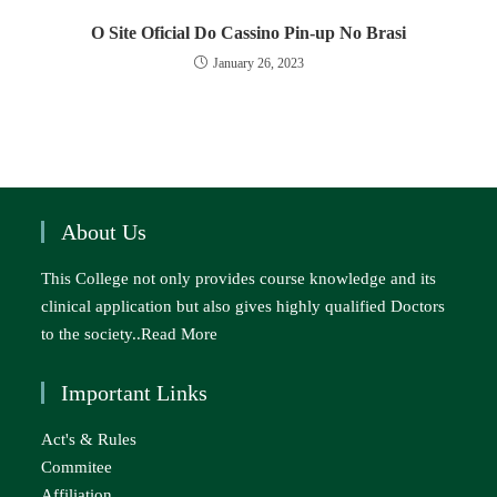
O Site Oficial Do Cassino Pin-up No Brasi
January 26, 2023
About Us
This College not only provides course knowledge and its
clinical application but also gives highly qualified Doctors
to the society..
Read More
Important Links
Act's & Rules
Commitee
Affiliation