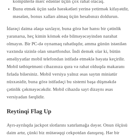
kompüterlə mərc edənlər üçün çox rahat olacaq.
Bunu etmək üçün sadə hərəkətləri yerinə yetirmək kifayətdir,
məsələn, bonus xalları almaq üçün hesabınızı doldurun.
İdarəçi daima əlaqə saxlayır, buna görə hər hansı bir çətinlik
yaranarsa, heç kimin kömək edə bilməyəcəyindən narahat
olmayın. Bir PC-də oynamaq rahatlıqdır, amma günün istənilən
vaxtında sizinlə olan smartfondur. İndi demək olar ki, bütün
əməliyyatlar mobil telefondan istifadə etməklə həyata keçirilir.
Mobil tətbiqetməni cihazınıza qura və rahat olduqda makaranı
fırlada bilərsiniz. Mobil versiya yalnız əsas saytın miniatür
nüsxəsidir, buna görə istifadəçi bu sistemi başa düşməkdə
çətinlik çəkməyəcəkdir. Mobil cihazda sayt dizaynı əsas
versiyadan fərqlidir.
Reytinqi Flag Up
Ayrı-ayrılıqda jackpot slotlarını xatırlamağa dəyər. Onun ölçüsü
daim artır, çünki biz mütərəqqi cekpotdan danışırıq. Hər bir