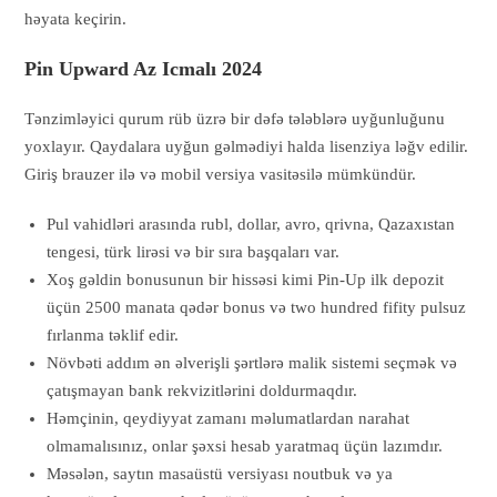
həyata keçirin.
Pin Upward Az Icmalı 2024
Tənzimləyici qurum rüb üzrə bir dəfə tələblərə uyğunluğunu
yoxlayır. Qaydalara uyğun gəlmədiyi halda lisenziya ləğv edilir.
Giriş brauzer ilə və mobil versiya vasitəsilə mümkündür.
Pul vahidləri arasında rubl, dollar, avro, qrivna, Qazaxıstan
tengesi, türk lirəsi və bir sıra başqaları var.
Xoş gəldin bonusunun bir hissəsi kimi Pin-Up ilk depozit
üçün 2500 manata qədər bonus və two hundred fifity pulsuz
fırlanma təklif edir.
Növbəti addım ən əlverişli şərtlərə malik sistemi seçmək və
çatışmayan bank rekvizitlərini doldurmaqdır.
Həmçinin, qeydiyyat zamanı məlumatlardan narahat
olmamalısınız, onlar şəxsi hesab yaratmaq üçün lazımdır.
Məsələn, saytın masaüstü versiyası noutbuk və ya