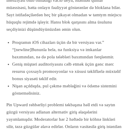
lisenziyası olub olmadığı vacib deyil, istənilən qumar
müəssisəsi, hətta onlayn fəaliyyət göstərənlər də bloklana bilər.
Sayt istifadəçilərdən heç bir şikayət olmadan w tamtym miejscu
hüquqlu rejimdə işləyir. Hansı blok qarşısını alma üsulunu
seçdiyinizi düşündüyünüzdən əmin olun.
Proqramın iOS cihazları üçün də bir versiyası var.”
“[newline]Bununla belə, nə funksiya və imkanlar
baxımından, nə də pola tələbləri baxımından fərqlənmir.
Geniş müştəri auditoriyasını cəlb etmək üçün gənc mərc
resursu çoxsaylı promosyonlar və xüsusi təkliflərlə müxtəlif
bonus siyasəti təklif edir.
Nişan açıldıqda, pul çəkmə məbləğini və ödəmə sistemini
göstərməlisiniz.
Pin Upward rəhbərliyi problemi təkbaşına həll etdi və saytın
güzgü versiyası adlanan alternativ giriş əlaqələrini
yayımlamışdır. Moderatorlar hər 2 həftədə bir köhnə linkləri
silir, təzə güzgülər əlavə edirlər. Onların vasitəsilə giriş istənilən