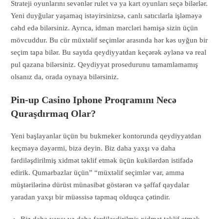
Strateji oyunlarını sevənlər rulet və ya kart oyunları seçə bilərlər.
Yeni duyğular yaşamaq istəyirsinizsə, canlı satıcılarla işləməyə
cəhd edə bilərsiniz. Ayrıca, idman mərcləri həmişə sizin üçün
mövcuddur. Bu cür müxtəlif seçimlər arasında hər kəs uyğun bir
seçim tapa bilər. Bu saytda qeydiyyatdan keçərək əylənə və real
pul qazana bilərsiniz. Qeydiyyat prosedurunu tamamlamamış
olsanız da, orada oynaya bilərsiniz.
Pin-up Casino Iphone Proqramını Necə
Quraşdırmaq Olar?
Yeni başlayanlar üçün bu bukmeker kontorunda qeydiyyatdan
keçməyə dəyərmi, bizə deyin. Biz daha yaxşı və daha
fərdiləşdirilmiş xidmət təklif etmək üçün kukilərdən istifadə
edirik. Qumarbazlar üçün” “müxtəlif seçimlər var, amma
müştərilərinə dürüst münasibət göstərən və şəffaf qaydalar
yaradan yaxşı bir müəssisə tapmaq olduqca çətindir.