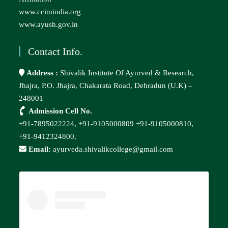
www.ccimindia.org
www.ayush.gov.in
Contact Info.
Address :
Shivalik Institute Of Ayurved & Research,
Jhajra, P.O. Jhajra, Chakarata Road, Dehradun (U.K) –
248001
Admission Cell No.
+91-7895022224,
+91-9105000809
+91-9105000810,
+91-9412324800,
Email:
ayurveda.shivalikcollege@gmail.com