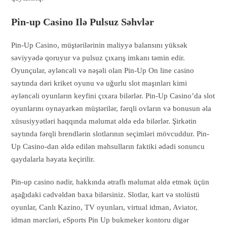
Pin-up Casino Ilə Pulsuz Səhvlər
Pin-Up Casino, müştərilərinin maliyyə balansını yüksək
səviyyədə qoruyur və pulsuz çıxarış imkanı təmin edir.
Oyunçular, əyləncəli və nəşəli olan Pin-Up On line casino
saytında dəri kriket oyunu və uğurlu slot maşınları kimi
əyləncəli oyunların keyfini çıxara bilərlər. Pin-Up Casino’da slot
oyunlarını oynayarkən müştərilər, fərqli ovların və bonusun əla
xüsusiyyətləri haqqında məlumat əldə edə bilərlər. Şirkətin
saytında fərqli brendlərin slotlarının seçimləri mövcuddur. Pin-
Up Casino-dan əldə edilən məhsulların faktiki ədədi sonuncu
qaydalarla həyata keçirilir.
Pin-up casino nədir, hakkında ətraflı məlumat əldə etmək üçün
aşağıdaki cədvəldən baxa bilərsiniz. Slotlar, kart və stolüstü
oyunlar, Canlı Kazino, TV oyunları, virtual idman, Aviator,
idman mərcləri, eSports Pin Up bukmeker kontoru digər