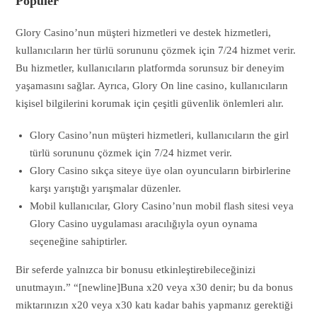
Popüler
Glory Casino’nun müşteri hizmetleri ve destek hizmetleri,
kullanıcıların her türlü sorununu çözmek için 7/24 hizmet verir.
Bu hizmetler, kullanıcıların platformda sorunsuz bir deneyim
yaşamasını sağlar. Ayrıca, Glory On line casino, kullanıcıların
kişisel bilgilerini korumak için çeşitli güvenlik önlemleri alır.
Glory Casino’nun müşteri hizmetleri, kullanıcıların the girl
türlü sorununu çözmek için 7/24 hizmet verir.
Glory Casino sıkça siteye üye olan oyuncuların birbirlerine
karşı yarıştığı yarışmalar düzenler.
Mobil kullanıcılar, Glory Casino’nun mobil flash sitesi veya
Glory Casino uygulaması aracılığıyla oyun oynama
seçeneğine sahiptirler.
Bir seferde yalnızca bir bonusu etkinleştirebileceğinizi
unutmayın.” “[newline]Buna x20 veya x30 denir; bu da bonus
miktarınızın x20 veya x30 katı kadar bahis yapmanız gerektiği