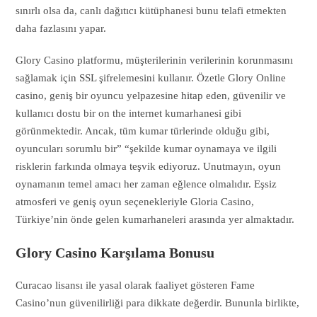
sınırlı olsa da, canlı dağıtıcı kütüphanesi bunu telafi etmekten
daha fazlasını yapar.
Glory Casino platformu, müşterilerinin verilerinin korunmasını
sağlamak için SSL şifrelemesini kullanır. Özetle Glory Online
casino, geniş bir oyuncu yelpazesine hitap eden, güvenilir ve
kullanıcı dostu bir on the internet kumarhanesi gibi
görünmektedir. Ancak, tüm kumar türlerinde olduğu gibi,
oyuncuları sorumlu bir” “şekilde kumar oynamaya ve ilgili
risklerin farkında olmaya teşvik ediyoruz. Unutmayın, oyun
oynamanın temel amacı her zaman eğlence olmalıdır. Eşsiz
atmosferi ve geniş oyun seçenekleriyle Gloria Casino,
Türkiye’nin önde gelen kumarhaneleri arasında yer almaktadır.
Glory Casino Karşılama Bonusu
Curacao lisansı ile yasal olarak faaliyet gösteren Fame
Casino’nun güvenilirliği para dikkate değerdir. Bununla birlikte,