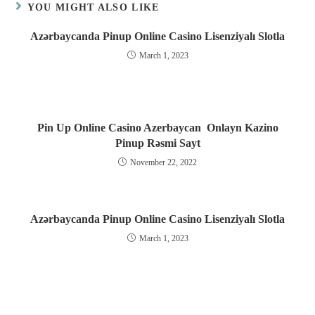
YOU MIGHT ALSO LIKE
Azərbaycanda Pinup Online Casino Lisenziyalı Slotla
March 1, 2023
Pin Up Online Casino Azerbaycan ️ Onlayn Kazino
Pinup Rəsmi Sayt
November 22, 2022
Azərbaycanda Pinup Online Casino Lisenziyalı Slotla
March 1, 2023