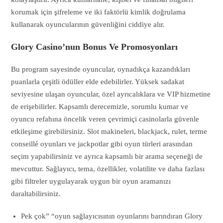
korumak için şifreleme ve iki faktörlü kimlik doğrulama
kullanarak oyuncularının güvenliğini ciddiye alır.
Glory Casino’nun Bonus Ve Promosyonları
Bu program sayesinde oyuncular, oynadıkça kazandıkları
puanlarla çeşitli ödüller elde edebilirler. Yüksek sadakat
seviyesine ulaşan oyuncular, özel ayrıcalıklara ve VIP hizmetine
de erişebilirler. Kapsamlı derecemizle, sorumlu kumar ve
oyuncu refahına öncelik veren çevrimiçi casinolarla güvenle
etkileşime girebilirsiniz. Slot makineleri, blackjack, rulet, terme
conseillé oyunları ve jackpotlar gibi oyun türleri arasından
seçim yapabilirsiniz ve ayrıca kapsamlı bir arama seçeneği de
mevcuttur. Sağlayıcı, tema, özellikler, volatilite ve daha fazlası
gibi filtreler uygulayarak uygun bir oyun aramanızı
daraltabilirsiniz.
Pek çok” “oyun sağlayıcısının oyunlarını barındıran Glory