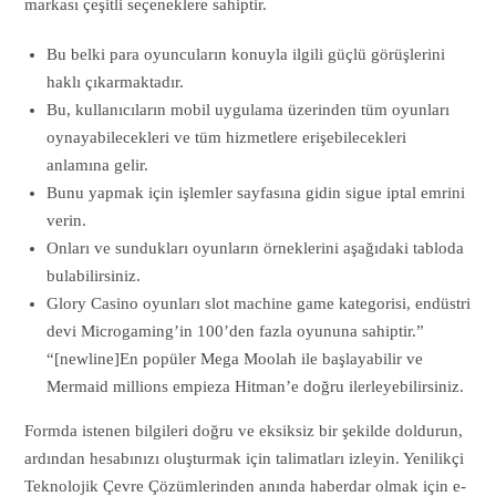
markası çeşitli seçeneklere sahiptir.
Bu belki para oyuncuların konuyla ilgili güçlü görüşlerini
haklı çıkarmaktadır.
Bu, kullanıcıların mobil uygulama üzerinden tüm oyunları
oynayabilecekleri ve tüm hizmetlere erişebilecekleri
anlamına gelir.
Bunu yapmak için işlemler sayfasına gidin sigue iptal emrini
verin.
Onları ve sundukları oyunların örneklerini aşağıdaki tabloda
bulabilirsiniz.
Glory Casino oyunları slot machine game kategorisi, endüstri
devi Microgaming’in 100’den fazla oyununa sahiptir.”
“[newline]En popüler Mega Moolah ile başlayabilir ve
Mermaid millions empieza Hitman’e doğru ilerleyebilirsiniz.
Formda istenen bilgileri doğru ve eksiksiz bir şekilde doldurun,
ardından hesabınızı oluşturmak için talimatları izleyin. Yenilikçi
Teknolojik Çevre Çözümlerinden anında haberdar olmak için e-