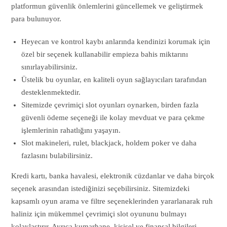
platformun güvenlik önlemlerini güncellemek ve geliştirmek
para bulunuyor.
Heyecan ve kontrol kaybı anlarında kendinizi korumak için
özel bir seçenek kullanabilir empieza bahis miktarını
sınırlayabilirsiniz.
Üstelik bu oyunlar, en kaliteli oyun sağlayıcıları tarafından
desteklenmektedir.
Sitemizde çevrimiçi slot oyunları oynarken, birden fazla
güvenli ödeme seçeneği ile kolay mevduat ve para çekme
işlemlerinin rahatlığını yaşayın.
Slot makineleri, rulet, blackjack, holdem poker ve daha
fazlasını bulabilirsiniz.
Kredi kartı, banka havalesi, elektronik cüzdanlar ve daha birçok
seçenek arasından istediğinizi seçebilirsiniz. Sitemizdeki
kapsamlı oyun arama ve filtre seçeneklerinden yararlanarak ruh
haliniz için mükemmel çevrimiçi slot oyununu bulmayı
kolaylaştırır. Ayrıca kumarhane, kişisel ve finansal bilgileri