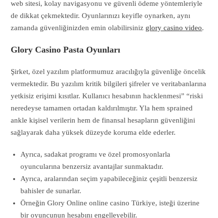
web sitesi, kolay navigasyonu ve güvenli ödeme yöntemleriyle
de dikkat çekmektedir. Oyunlarınızı keyifle oynarken, aynı
zamanda güvenliğinizden emin olabilirsiniz
glory casino video
.
Glory Casino Pasta Oyunları
Şirket, özel yazılım platformumuz aracılığıyla güvenliğe öncelik
vermektedir. Bu yazılım kritik bilgileri şifreler ve veritabanlarına
yetkisiz erişimi kısıtlar. Kullanıcı hesabının hacklenmesi” “riski
neredeyse tamamen ortadan kaldırılmıştır. Yla hem sprained
ankle kişisel verilerin hem de finansal hesapların güvenliğini
sağlayarak daha yüksek düzeyde koruma elde ederler.
Ayrıca, sadakat programı ve özel promosyonlarla
oyuncularına benzersiz avantajlar sunmaktadır.
Ayrıca, aralarından seçim yapabileceğiniz çeşitli benzersiz
bahisler de sunarlar.
Örneğin Glory Online online casino Türkiye, isteği üzerine
bir oyuncunun hesabını engelleyebilir.