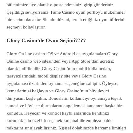
bültenimize üye olarak e-posta adresinizi girip gönderiniz.
Çeşitliliği seviyorsanız, Fame Casino oyun portföyü mükemmel
bir seçim olacaktır. Sitenin düzeni, tercih ettiğiniz oyun türlerini
seçmeyi kolaylaştırır.
Glory Casino’de Oyun Seçimi????
Glory On line casino iOS ve Android os uygulamaları Glory
Online casino web sitesinden veya App Store’dan ücretsiz
olarak indirilebilir. Glory Casino’nun mobil kullanıcıları,
tarayıcılarındaki mobil display site veya Glory Casino
uygulaması üzerinden oynama seçeneğine sahiptir. Öyleyse,
kemerlerinizi bağlayın ve Glory Casino’nun büyüleyici
dünyasını keşfe çıkın. Bonusların kullanıcıyı oynamaya teşvik
etmesi ve böylece durmalarını engellemesi tamamen başka bir
konudur. Heyecan ve kontrol kaybı anlarında kendinizi
korumak için özel bir seçenek kullanabilir empieza bahis
miktarını sınırlayabilirsiniz. Kişisel dolabınızda harcama limitleri