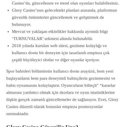
Casino’da, güncellenen ve trend olan oyunları bulabilirsiniz.
Glory Casino’nun gelecekteki planları arasında, platformun
güvenlik önlemlerini güncellemek ve geliştirmek de
bulunuyor.
Mevcut ve yaklaşan etkinlikler hakkında ayrıntılı bilgi
‘TURNUVALAR’ sekmesi altında bulunabilir.
2018 yılında kurulan web sitesi, gezinme kolaylığı ve
kullanıcı dostu bir deneyim için tasarlandı empieza çok
çeşitli büyüleyici slotlar ve diğer oyunlar içeriyor.
Spor bahisleri bölümünün kullanıcı dostu arayüzü, hem yeni
başlayanların hem para deneyimli bahisçilerin gezinmesini ve
bahis oynamasını kolaylaştırır. Oyuncuların bilinçli” “kararlar
almasına yardımcı olmak için skorlara ve oyun istatistiklerine
ilişkin gerçek zamanlı güncellemeler de sağlanıyor. Evet, Glory
Casino düzenli olarak bonuslar empieza promosyonlar
sunmaktadır.