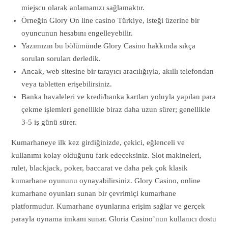
miejscu olarak anlamanızı sağlamaktır.
Örneğin Glory On line casino Türkiye, isteği üzerine bir
oyuncunun hesabını engelleyebilir.
Yazımızın bu bölümünde Glory Casino hakkında sıkça
sorulan soruları derledik.
Ancak, web sitesine bir tarayıcı aracılığıyla, akıllı telefondan
veya tabletten erişebilirsiniz.
Banka havaleleri ve kredi/banka kartları yoluyla yapılan para
çekme işlemleri genellikle biraz daha uzun sürer; genellikle
3-5 iş günü sürer.
Kumarhaneye ilk kez girdiğinizde, çekici, eğlenceli ve
kullanımı kolay olduğunu fark edeceksiniz. Slot makineleri,
rulet, blackjack, poker, baccarat ve daha pek çok klasik
kumarhane oyununu oynayabilirsiniz. Glory Casino, online
kumarhane oyunları sunan bir çevrimiçi kumarhane
platformudur. Kumarhane oyunlarına erişim sağlar ve gerçek
parayla oynama imkanı sunar. Gloria Casino’nun kullanıcı dostu