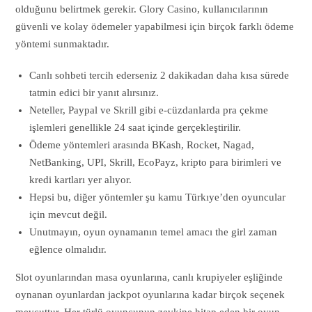
olduğunu belirtmek gerekir. Glory Casino, kullanıcılarının
güvenli ve kolay ödemeler yapabilmesi için birçok farklı ödeme
yöntemi sunmaktadır.
Canlı sohbeti tercih ederseniz 2 dakikadan daha kısa sürede
tatmin edici bir yanıt alırsınız.
Neteller, Paypal ve Skrill gibi e-cüzdanlarda pra çekme
işlemleri genellikle 24 saat içinde gerçekleştirilir.
Ödeme yöntemleri arasında BKash, Rocket, Nagad,
NetBanking, UPI, Skrill, EcoPayz, kripto para birimleri ve
kredi kartları yer alıyor.
Hepsi bu, diğer yöntemler şu kamu Türkıye’den oyuncular
için mevcut değil.
Unutmayın, oyun oynamanın temel amacı the girl zaman
eğlence olmalıdır.
Slot oyunlarından masa oyunlarına, canlı krupiyeler eşliğinde
oynanan oyunlardan jackpot oyunlarına kadar birçok seçenek