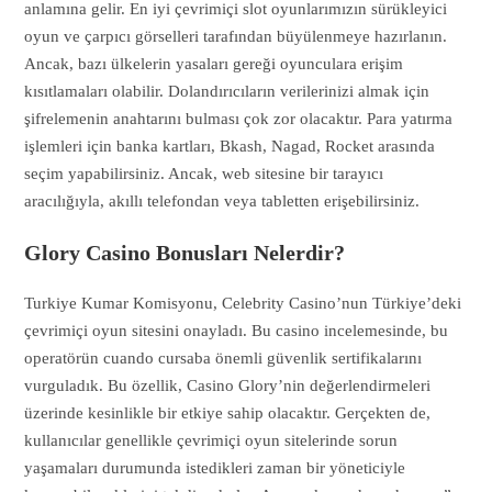
anlamına gelir. En iyi çevrimiçi slot oyunlarımızın sürükleyici
oyun ve çarpıcı görselleri tarafından büyülenmeye hazırlanın.
Ancak, bazı ülkelerin yasaları gereği oyunculara erişim
kısıtlamaları olabilir. Dolandırıcıların verilerinizi almak için
şifrelemenin anahtarını bulması çok zor olacaktır. Para yatırma
işlemleri için banka kartları, Bkash, Nagad, Rocket arasında
seçim yapabilirsiniz. Ancak, web sitesine bir tarayıcı
aracılığıyla, akıllı telefondan veya tabletten erişebilirsiniz.
Glory Casino Bonusları Nelerdir?
Turkiye Kumar Komisyonu, Celebrity Casino’nun Türkiye’deki
çevrimiçi oyun sitesini onayladı. Bu casino incelemesinde, bu
operatörün cuando cursaba önemli güvenlik sertifikalarını
vurguladık. Bu özellik, Casino Glory’nin değerlendirmeleri
üzerinde kesinlikle bir etkiye sahip olacaktır. Gerçekten de,
kullanıcılar genellikle çevrimiçi oyun sitelerinde sorun
yaşamaları durumunda istedikleri zaman bir yöneticiyle