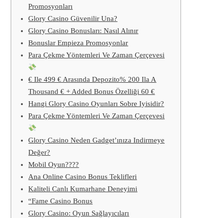
Promosyonları
Glory Casino Güvenilir Una?
Glory Casino Bonusları: Nasıl Alınır
Bonuslar Empieza Promosyonlar
Para Çekme Yöntemleri Ve Zaman Çerçevesi
€ Ile 499 € Arasında Depozito% 200 Ila A
Thousand € + Added Bonus Özelliği 60 €
Hangi Glory Casino Oyunları Sobre Iyisidir?
Para Çekme Yöntemleri Ve Zaman Çerçevesi
Glory Casino Neden Gadget’ınıza Indirmeye
Değer?
Mobil Oyun????
Ana Online Casino Bonus Teklifleri
Kaliteli Canlı Kumarhane Deneyimi
“Fame Casino Bonus
Glory Casino: Oyun Sağlayıcıları