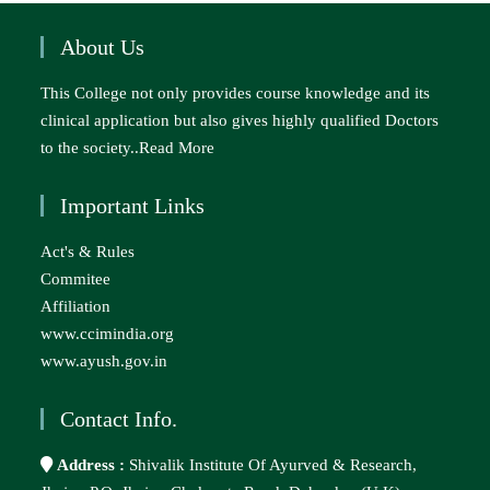
About Us
This College not only provides course knowledge and its
clinical application but also gives highly qualified Doctors
to the society..
Read More
Important Links
Act's & Rules
Commitee
Affiliation
www.ccimindia.org
www.ayush.gov.in
Contact Info.
Address :
Shivalik Institute Of Ayurved & Research,