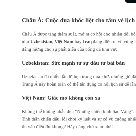
Châu Á: Cuộc đua khốc liệt cho tấm vé lịch
Châu Á được tăng thêm suất, mở ra cơ hội cho nhiều đội bó
như
Uzbekistan
,
Việt Nam
hay
Iraq
đang diễn ra vô cùng h
đáng mừng cho sự phát triển của bóng đá khu vực.
Uzbekistan: Sức mạnh từ sự đầu tư bài bản
Uzbekistan đã nhiều lần lỡ hẹn trong quá khứ, nhưng giờ đâ
Trung Á này hoàn toàn có thể tận dụng cơ hội lịch sử để lầ
Việt Nam: Giấc mơ không còn xa
Không thể không nhắc đến “Những chiến binh Sao Vàng”. Vớ
Tinh thần chiến đấu, lối chơi kỷ luật và sự cổ vũ cuồng nh
tin vào điều đó không? Hãy cùng chờ xem nhé!