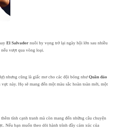
hay
El Salvador
nuôi hy vọng trở lại ngày hội lớn sau nhiều
ờ nếu vượt qua vòng loại.
dự) nhưng cũng là giấc mơ cho các đội bóng như
Quần đảo
hu vực này. Họ sẽ mang đến một màu sắc hoàn toàn mới, một
ng thêm tính cạnh tranh mà còn mang đến những câu chuyện
hực. Nếu bạn muốn theo dõi hành trình đầy cảm xúc của