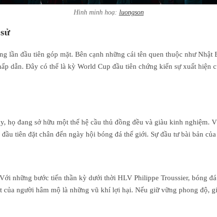
Hình minh hoạ:
luongson
 sử
ng lần đầu tiên góp mặt. Bên cạnh những cái tên quen thuộc như Nhật B
ấp dẫn. Đây có thể là kỳ World Cup đầu tiên chứng kiến sự xuất hiện 
y, họ đang sở hữu một thế hệ cầu thủ đồng đều và giàu kinh nghiệm. Với
n đầu tiên đặt chân đến ngày hội bóng đá thế giới. Sự đầu tư bài bản c
i những bước tiến thần kỳ dưới thời HLV Philippe Troussier, bóng đá 
iệt của người hâm mộ là những vũ khí lợi hại. Nếu giữ vững phong độ, 