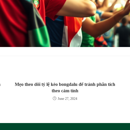
n
Mẹo theo dõi tỷ lệ kèo bongdalu để tránh phân tích
theo cảm tính
June 27, 2024