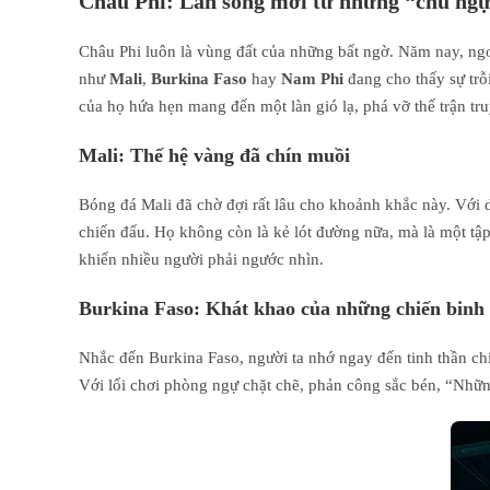
Châu Phi: Làn sóng mới từ những “chú ngự
Châu Phi luôn là vùng đất của những bất ngờ. Năm nay, ng
như
Mali
,
Burkina Faso
hay
Nam Phi
đang cho thấy sự trỗ
của họ hứa hẹn mang đến một làn gió lạ, phá vỡ thế trận tr
Mali: Thế hệ vàng đã chín muồi
Bóng đá Mali đã chờ đợi rất lâu cho khoảnh khắc này. Với 
chiến đấu. Họ không còn là kẻ lót đường nữa, mà là một tập
khiến nhiều người phải ngước nhìn.
Burkina Faso: Khát khao của những chiến binh
Nhắc đến Burkina Faso, người ta nhớ ngay đến tinh thần ch
Với lối chơi phòng ngự chặt chẽ, phản công sắc bén, “Những