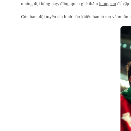
những đội bóng này, đừng quên ghé thăm
luongson
để cập 
Còn bạn, đội tuyển tân binh nào khiến bạn tò mò và muốn t