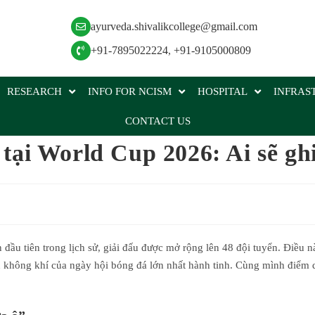
ayurveda.shivalikcollege@gmail.com
+91-7895022224
,
+91-9105000809
RESEARCH
INFO FOR NCISM
HOSPITAL
INFRAS
CONTACT US
 tại World Cup 2026: Ai sẽ gh
đầu tiên trong lịch sử, giải đấu được mở rộng lên 48 đội tuyển. Điều n
u không khí của ngày hội bóng đá lớn nhất hành tinh. Cùng mình điểm q