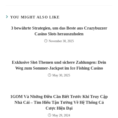
YOU MIGHT ALSO LIKE
3 bewährte Strategien, um das Beste aus Crazybuzzer
Casino Slots herauszuholen
November 30, 2025
Exklusive Slot‑Themen und sichere Zahlungen: Dein
Weg zum Sommer‑Jackpot im Ice Fishing Casino
May 30, 2025
1GOM Và Những Điều Cần Biết Trước Khi Truy Cập
Nhà Cái – Tìm Hiểu Tận Tường Về Hệ Thống Cá
Cược Hiện Đại
May 29, 2024