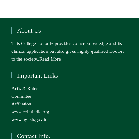
About Us
This College not only provides course knowledge and its
clinical application but also gives highly qualified Doctors
to the society..
Read More
Important Links
Act's & Rules
Commitee
Affiliation
www.ccimindia.org
www.ayush.gov.in
Contact Info.