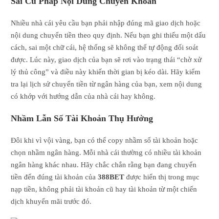
Sai Cú Pháp Nội Dung Chuyển Khoản
Nhiều nhà cái yêu cầu bạn phải nhập đúng mã giao dịch hoặc
nội dung chuyển tiền theo quy định. Nếu bạn ghi thiếu một dấu
cách, sai một chữ cái, hệ thống sẽ không thể tự động đối soát
được. Lúc này, giao dịch của bạn sẽ rơi vào trạng thái “chờ xử
lý thủ công” và điều này khiến thời gian bị kéo dài. Hãy kiểm
tra lại lịch sử chuyển tiền từ ngân hàng của bạn, xem nội dung
có khớp với hướng dẫn của nhà cái hay không.
Nhầm Lẫn Số Tài Khoản Thụ Hưởng
Đôi khi vì vội vàng, bạn có thể copy nhầm số tài khoản hoặc
chọn nhầm ngân hàng. Mỗi nhà cái thường có nhiều tài khoản
ngân hàng khác nhau. Hãy chắc chắn rằng bạn đang chuyển
tiền đến đúng tài khoản của
388BET
được hiển thị trong mục
nạp tiền, không phải tài khoản cũ hay tài khoản từ một chiến
dịch khuyến mãi trước đó.