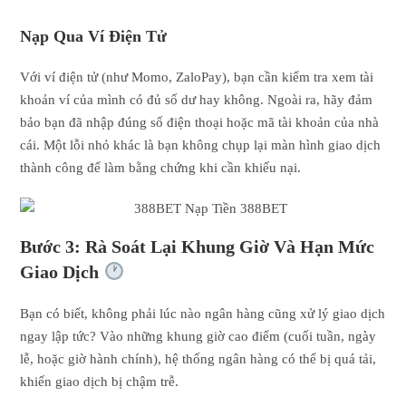
Nạp Qua Ví Điện Tử
Với ví điện tử (như Momo, ZaloPay), bạn cần kiểm tra xem tài
khoản ví của mình có đủ số dư hay không. Ngoài ra, hãy đảm
bảo bạn đã nhập đúng số điện thoại hoặc mã tài khoản của nhà
cái. Một lỗi nhỏ khác là bạn không chụp lại màn hình giao dịch
thành công để làm bằng chứng khi cần khiếu nại.
Bước 3: Rà Soát Lại Khung Giờ Và Hạn Mức
Giao Dịch
Bạn có biết, không phải lúc nào ngân hàng cũng xử lý giao dịch
ngay lập tức? Vào những khung giờ cao điểm (cuối tuần, ngày
lễ, hoặc giờ hành chính), hệ thống ngân hàng có thể bị quá tải,
khiến giao dịch bị chậm trễ.