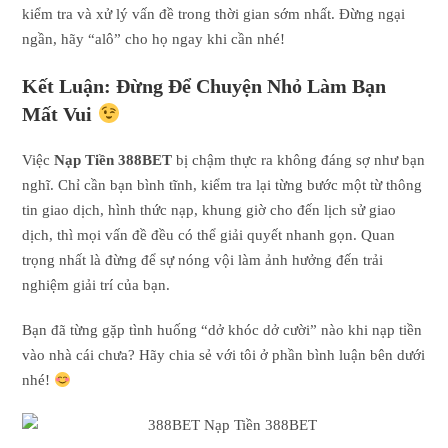
kiểm tra và xử lý vấn đề trong thời gian sớm nhất. Đừng ngại
ngần, hãy “alô” cho họ ngay khi cần nhé!
Kết Luận: Đừng Để Chuyện Nhỏ Làm Bạn
Mất Vui
Việc
Nạp Tiền 388BET
bị chậm thực ra không đáng sợ như bạn
nghĩ. Chỉ cần bạn bình tĩnh, kiểm tra lại từng bước một từ thông
tin giao dịch, hình thức nạp, khung giờ cho đến lịch sử giao
dịch, thì mọi vấn đề đều có thể giải quyết nhanh gọn. Quan
trọng nhất là đừng để sự nóng vội làm ảnh hưởng đến trải
nghiệm giải trí của bạn.
Bạn đã từng gặp tình huống “dở khóc dở cười” nào khi nạp tiền
vào nhà cái chưa? Hãy chia sẻ với tôi ở phần bình luận bên dưới
nhé!