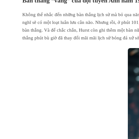
Bàn thắng “vàng” của đội tuyển Anh năm 1
Không thể nhắc đến những bàn thắng lịch sử mà bỏ qua năm
nghĩ sẽ có một loạt luân lưu cân não. Nhưng rồi, ở phút 10
bàn thắng. Và để chắc chắn, Hurst còn ghi thêm một bàn nữ
thắng phút bù giờ đã thay đổi mãi mãi lịch sử bóng đá xứ s