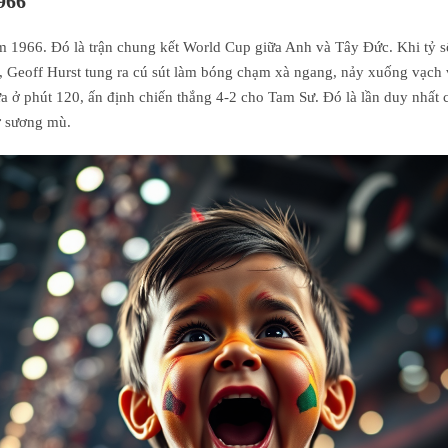
966
 1966. Đó là trận chung kết World Cup giữa Anh và Tây Đức. Khi tỷ số
1, Geoff Hurst tung ra cú sút làm bóng chạm xà ngang, nảy xuống vạch 
a ở phút 120, ấn định chiến thắng 4-2 cho Tam Sư. Đó là lần duy nhất
ở sương mù.