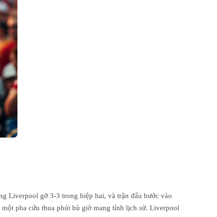
g Liverpool gỡ 3-3 trong hiệp hai, và trận đấu bước vào
một pha cứu thua phút bù giờ mang tính lịch sử. Liverpool