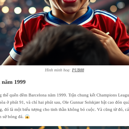
Hình minh hoạ:
PUB88
d năm 1999
g thể quên đêm Barcelona năm 1999. Trận chung kết Champions League
hòa ở phút 91, và chỉ hai phút sau, Ole Gunnar Solskjær bật cao đón q
g, đó là một biểu tượng cho tinh thần không bỏ cuộc. Và cũng từ đó, c
ch sử bóng đá.