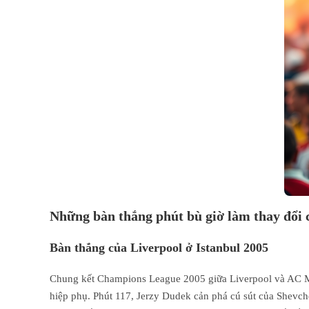
Những bàn thắng phút bù giờ làm thay đổi 
Bàn thắng của Liverpool ở Istanbul 2005
Chung kết Champions League 2005 giữa Liverpool và AC Mila
hiệp phụ. Phút 117, Jerzy Dudek cản phá cú sút của Shevch