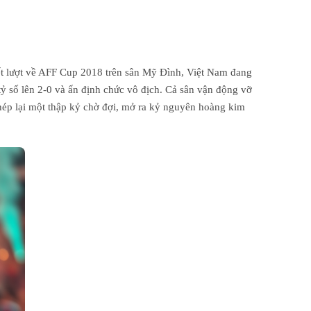
kết lượt về AFF Cup 2018 trên sân Mỹ Đình, Việt Nam đang
ỷ số lên 2-0 và ấn định chức vô địch. Cả sân vận động vỡ
hép lại một thập kỷ chờ đợi, mở ra kỷ nguyên hoàng kim