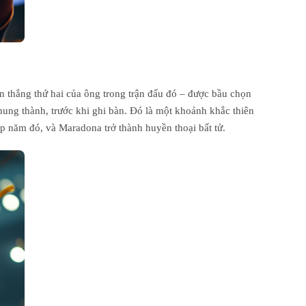
 thắng thứ hai của ông trong trận đấu đó – được bầu chọn
hung thành, trước khi ghi bàn. Đó là một khoảnh khắc thiên
up năm đó, và Maradona trở thành huyền thoại bất tử.