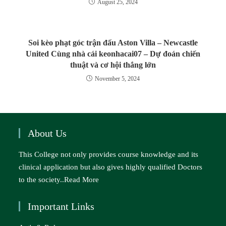
August 25, 2024
Soi kèo phạt góc trận đấu Aston Villa – Newcastle
United Cùng nhà cái keonhacai07 – Dự đoán chiến
thuật và cơ hội thắng lớn
November 5, 2024
About Us
This College not only provides course knowledge and its
clinical application but also gives highly qualified Doctors
to the society..
Read More
Important Links