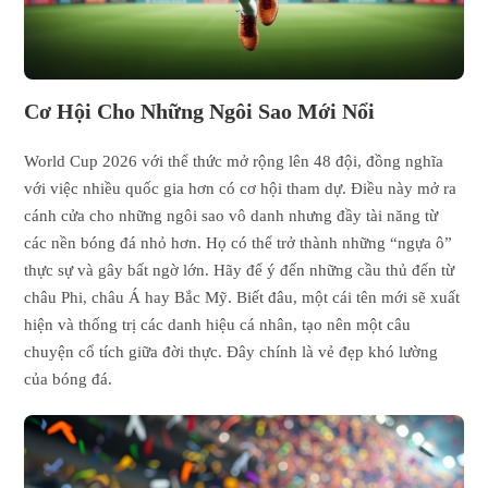
Cơ Hội Cho Những Ngôi Sao Mới Nổi
World Cup 2026 với thể thức mở rộng lên 48 đội, đồng nghĩa
với việc nhiều quốc gia hơn có cơ hội tham dự. Điều này mở ra
cánh cửa cho những ngôi sao vô danh nhưng đầy tài năng từ
các nền bóng đá nhỏ hơn. Họ có thể trở thành những “ngựa ô”
thực sự và gây bất ngờ lớn. Hãy để ý đến những cầu thủ đến từ
châu Phi, châu Á hay Bắc Mỹ. Biết đâu, một cái tên mới sẽ xuất
hiện và thống trị các danh hiệu cá nhân, tạo nên một câu
chuyện cổ tích giữa đời thực. Đây chính là vẻ đẹp khó lường
của bóng đá.