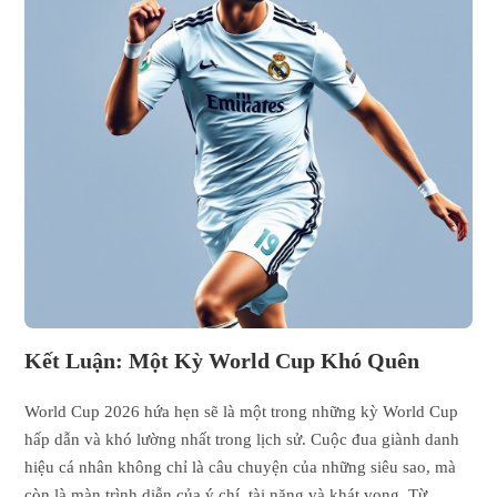
Kết Luận: Một Kỳ World Cup Khó Quên
World Cup 2026 hứa hẹn sẽ là một trong những kỳ World Cup
hấp dẫn và khó lường nhất trong lịch sử. Cuộc đua giành danh
hiệu cá nhân không chỉ là câu chuyện của những siêu sao, mà
còn là màn trình diễn của ý chí, tài năng và khát vọng. Từ