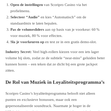
Open de instellingen
van Scoripro Casino via het
profielmenu.
Selecteer “Audio”
en kies “Automatisch” om de
standaardmix te laten bepalen.
Pas de volumesliders
aan op basis van je voorkeur: 60 %
voor muziek, 80 % voor effecten.
Sla je voorkeuren op
en test ze in een gratis demo‑slot.
Industry Secret:
Veel high‑rollers kiezen voor een iets lager
volume bij slots, zodat ze de subtiele “near‑miss” geluiden beter
kunnen horen – een teken dat ze dicht bij een grote jackpot
zitten.
De Rol van Muziek in Loyaliteitsprogramma’s
Scoripro Casino’s loyaliteitsprogramma belooft niet alleen
punten en exclusieve bonussen, maar ook een
gepersonaliseerde soundtrack. Naarmate je hoger in de