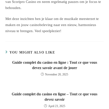
van Scoripro Casino en neem regelmatig pauzes om je focus te
behouden.
Met deze inzichten ben je klaar om de muzikale meesterzet te
maken en jouw casinobeleving naar een nieuw, harmonieus
niveau te brengen. Veel speelplezier!
YOU MIGHT ALSO LIKE
Guide complet du casino en ligne : Tout ce que vous
devez savoir avant de jouer
November 20, 2025
Guide complet du casino en ligne – Tout ce que vous
devez savoir
April 23, 2025