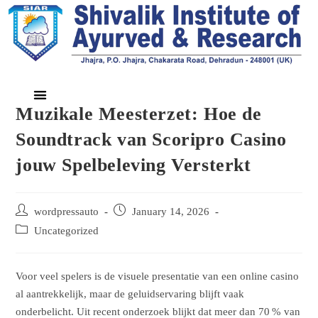
Muzikale Meesterzet: Hoe de
Soundtrack van Scoripro Casino
jouw Spelbeleving Versterkt
wordpressauto
January 14, 2026
Uncategorized
Voor veel spelers is de visuele presentatie van een online casino
al aantrekkelijk, maar de geluidservaring blijft vaak
onderbelicht. Uit recent onderzoek blijkt dat meer dan 70 % van