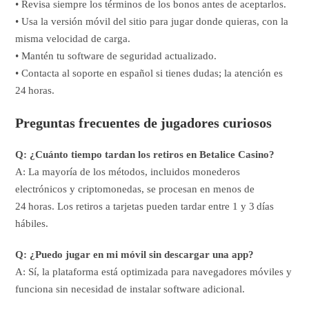
• Revisa siempre los términos de los bonos antes de aceptarlos.
• Usa la versión móvil del sitio para jugar donde quieras, con la
misma velocidad de carga.
• Mantén tu software de seguridad actualizado.
• Contacta al soporte en español si tienes dudas; la atención es
24 horas.
Preguntas frecuentes de jugadores curiosos
Q: ¿Cuánto tiempo tardan los retiros en Betalice Casino?
A: La mayoría de los métodos, incluidos monederos
electrónicos y criptomonedas, se procesan en menos de
24 horas. Los retiros a tarjetas pueden tardar entre 1 y 3 días
hábiles.
Q: ¿Puedo jugar en mi móvil sin descargar una app?
A: Sí, la plataforma está optimizada para navegadores móviles y
funciona sin necesidad de instalar software adicional.