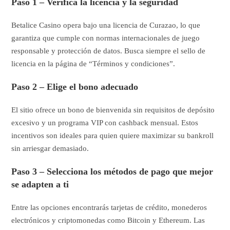
Paso 1 – Verifica la licencia y la seguridad
Betalice Casino opera bajo una licencia de Curazao, lo que
garantiza que cumple con normas internacionales de juego
responsable y protección de datos. Busca siempre el sello de
licencia en la página de “Términos y condiciones”.
Paso 2 – Elige el bono adecuado
El sitio ofrece un bono de bienvenida sin requisitos de depósito
excesivo y un programa VIP con cashback mensual. Estos
incentivos son ideales para quien quiere maximizar su bankroll
sin arriesgar demasiado.
Paso 3 – Selecciona los métodos de pago que mejor
se adapten a ti
Entre las opciones encontrarás tarjetas de crédito, monederos
electrónicos y criptomonedas como Bitcoin y Ethereum. Las