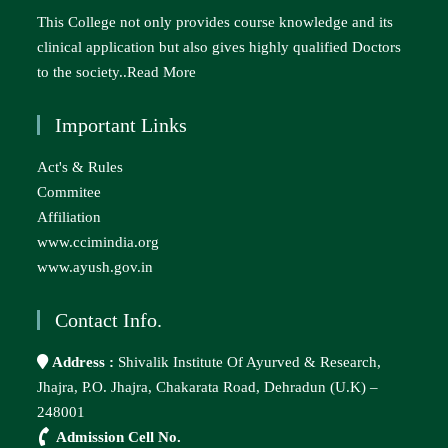
This College not only provides course knowledge and its
clinical application but also gives highly qualified Doctors
to the society..
Read More
Important Links
Act's & Rules
Commitee
Affiliation
www.ccimindia.org
www.ayush.gov.in
Contact Info.
Address :
Shivalik Institute Of Ayurved & Research,
Jhajra, P.O. Jhajra, Chakarata Road, Dehradun (U.K) –
248001
Admission Cell No.