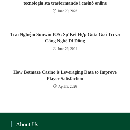
tecnologia sta trasformando i casinò online
June 29, 2026
Trải Nghiệm Sunwin IOS: Sự Kết Hợp Giữa Giải Trí và
Công Nghệ Di Động
June 26, 2024
How Betmaze Casino is Leveraging Data to Improve
Player Satisfaction
April 3, 2026
About Us