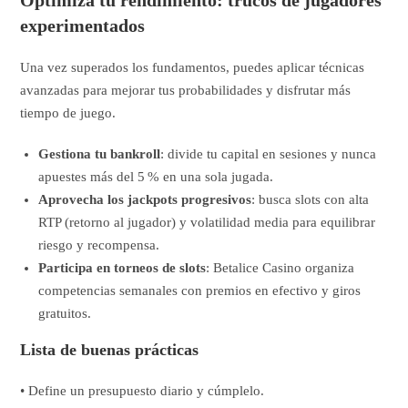
Optimiza tu rendimiento: trucos de jugadores
experimentados
Una vez superados los fundamentos, puedes aplicar técnicas
avanzadas para mejorar tus probabilidades y disfrutar más
tiempo de juego.
Gestiona tu bankroll
: divide tu capital en sesiones y nunca
apuestes más del 5 % en una sola jugada.
Aprovecha los jackpots progresivos
: busca slots con alta
RTP (retorno al jugador) y volatilidad media para equilibrar
riesgo y recompensa.
Participa en torneos de slots
: Betalice Casino organiza
competencias semanales con premios en efectivo y giros
gratuitos.
Lista de buenas prácticas
• Define un presupuesto diario y cúmplelo.