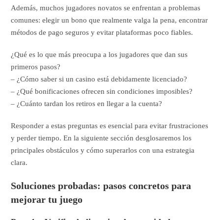
Además, muchos jugadores novatos se enfrentan a problemas
comunes: elegir un bono que realmente valga la pena, encontrar
métodos de pago seguros y evitar plataformas poco fiables.
¿Qué es lo que más preocupa a los jugadores que dan sus
primeros pasos?
– ¿Cómo saber si un casino está debidamente licenciado?
– ¿Qué bonificaciones ofrecen sin condiciones imposibles?
– ¿Cuánto tardan los retiros en llegar a la cuenta?
Responder a estas preguntas es esencial para evitar frustraciones
y perder tiempo. En la siguiente sección desglosaremos los
principales obstáculos y cómo superarlos con una estrategia
clara.
Soluciones probadas: pasos concretos para
mejorar tu juego