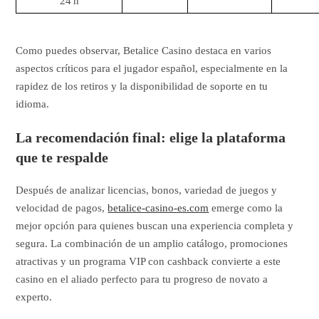
24 h
Como puedes observar, Betalice Casino destaca en varios
aspectos críticos para el jugador español, especialmente en la
rapidez de los retiros y la disponibilidad de soporte en tu
idioma.
La recomendación final: elige la plataforma
que te respalde
Después de analizar licencias, bonos, variedad de juegos y
velocidad de pagos,
betalice-casino-es.com
emerge como la
mejor opción para quienes buscan una experiencia completa y
segura. La combinación de un amplio catálogo, promociones
atractivas y un programa VIP con cashback convierte a este
casino en el aliado perfecto para tu progreso de novato a
experto.