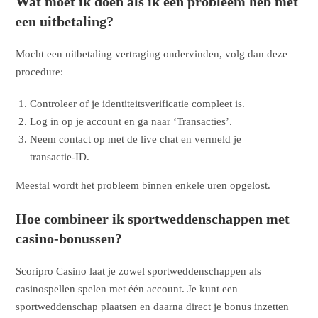
Wat moet ik doen als ik een probleem heb met
een uitbetaling?
Mocht een uitbetaling vertraging ondervinden, volg dan deze
procedure:
Controleer of je identiteitsverificatie compleet is.
Log in op je account en ga naar ‘Transacties’.
Neem contact op met de live chat en vermeld je
transactie‑ID.
Meestal wordt het probleem binnen enkele uren opgelost.
Hoe combineer ik sportweddenschappen met
casino‑bonussen?
Scoripro Casino laat je zowel sportweddenschappen als
casinospellen spelen met één account. Je kunt een
sportweddenschap plaatsen en daarna direct je bonus inzetten