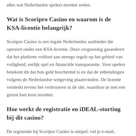
alles wat Nederlandse spelers moeten weten.
Wat is Scoripro Casino en waarom is de
KSA‑licentie belangrijk?
Scoripro Casino is een legale Nederlandse aanbieder die
opereert onder een KSA‑licentie. Deze vergunning garandeert
dat het platform voldoet aan strenge regels op het gebied van
veiligheid, eerlijk spel en financiële transparantie. Voor spelers
betekent dit dat hun geld beschermd is en dat de uitbetalingen
volgens de Nederlandse wetgeving plaatsvinden. De licentie
versterkt tevens het vertrouwen in de site, waardoor je met een
gerust hart kunt inzetten.
Hoe werkt de registratie en iDEAL‑storting
bij dit casino?
De registratie bij Scoripro Casino is simpel: vul je e‑mail,