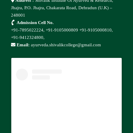
Address :
Shivalik Institute Of Ayurved & Research,
Jhajra, P.O. Jhajra, Chakarata Road, Dehradun (U.K) –
248001
Admission Cell No.
+91-7895022224,
+91-9105000809
+91-9105000810,
+91-9412324800,
Email:
ayurveda.shivalikcollege@gmail.com