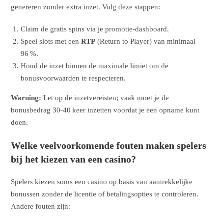
genereren zonder extra inzet. Volg deze stappen:
Claim de gratis spins via je promotie‑dashboard.
Speel slots met een
RTP
(Return to Player) van minimaal
96 %.
Houd de inzet binnen de maximale limiet om de
bonusvoorwaarden te respecteren.
Warning:
Let op de inzetvereisten; vaak moet je de
bonusbedrag 30‑40 keer inzetten voordat je een opname kunt
doen.
Welke veelvoorkomende fouten maken spelers
bij het kiezen van een casino?
Spelers kiezen soms een casino op basis van aantrekkelijke
bonussen zonder de licentie of betalingsopties te controleren.
Andere fouten zijn: