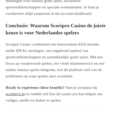
meldingen over nieuwe gratis spins, exclusieve
sportweddenschappen en speciale evenementen. Je kunt je
voorkeuren altijd aanpassen in het account‑dashboard.
Conclusie: Waarom Scoripro Casino de juiste
keuze is voor Nederlandse spelers
Scoripro Casino combineert een betrouwbare KSA‑licentie,
snelle iDEAL‑stortingen, een uitgebreid aanbod van
sportweddenschappen en aantrekkelijke gratis spins. Met een
focus op verantwoord spelen, een vlotte klantenservice en een
unieke fantasy‑sports integratie, lost dit platform veel van de
problemen op waar spelers mee worstelen.
Ready to experience these benefits?
Start je avontuur bij
scoripro1.nl
en ontdek zelf hoe dit casino jou kan helpen om
veiliger, sneller en leuker te spelen.