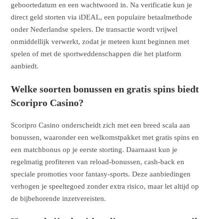
geboortedatum en een wachtwoord in. Na verificatie kun je
direct geld storten via iDEAL, een populaire betaalmethode
onder Nederlandse spelers. De transactie wordt vrijwel
onmiddellijk verwerkt, zodat je meteen kunt beginnen met
spelen of met de sportweddenschappen die het platform
aanbiedt.
Welke soorten bonussen en gratis spins biedt
Scoripro Casino?
Scoripro Casino onderscheidt zich met een breed scala aan
bonussen, waaronder een welkomstpakket met gratis spins en
een matchbonus op je eerste storting. Daarnaast kun je
regelmatig profiteren van reload‑bonussen, cash‑back en
speciale promoties voor fantasy‑sports. Deze aanbiedingen
verhogen je speeltegoed zonder extra risico, maar let altijd op
de bijbehorende inzetvereisten.