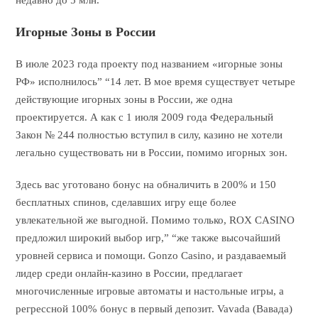
недавно до 5 млн.
Игорные Зоны в России
В июле 2023 года проекту под названием «игорные зоны
РФ» исполнилось” “14 лет. В мое время существует четыре
действующие игорных зоны в России, же одна
проектируется. А как с 1 июля 2009 года Федеральный
Закон № 244 полностью вступил в силу, казино не хотели
легально существовать ни в России, помимо игорных зон.
Здесь вас уготовано бонус на обналичить в 200% и 150
бесплатных спинов, сделавших игру еще более
увлекательной же выгодной. Помимо только, ROX CASINO
предложил широкий выбор игр,” “же также высочайший
уровней сервиса и помощи. Gonzo Casino, и раздаваемый
лидер среди онлайн-казино в России, предлагает
многочисленные игровые автоматы и настольные игры, а
регрессной 100% бонус в первый депозит. Vavada (Вавада‏‎)