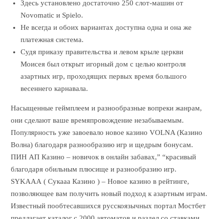
Здесь установлено достаточно 250 слот-машин от
Novomatic и Spielo.
Не всегда и обоих вариантах доступна одна и она же
платежная система.
Судя приказу правительства и левом крыле церкви
Моисея был открыт игорный дом с целью контроля
азартных игр, проходящих первых время большого
весеннего карнавала.
Насыщенные геймплеем и разнообразные вопреки жанрам,
они сделают ваше времяпровождение незабываемым.
Популярность уже завоевало новое казино VOLNA (Казино
Волна) благодаря разнообразию игр и щедрым бонусам.
ПИН АП Казино – новичок в онлайн забавах,” “красивый
благодаря обильным плюсище и разнообразию игр.
SYKAAA‏ ‎( Сукааа ‎Казино‏ ‎)‏ ‎– ‎Новое ‎казино ‎в‏ ‎рейтинге, ‏
‎позволяющее ‎вам ‎получить ‎новый ‎подход‏ ‎к ‎азартным ‎играм.
Известный пообтесавшихся русскоязычных портал Мостбет
предлагает каталог с 2000 автоматов и раздел со ставками