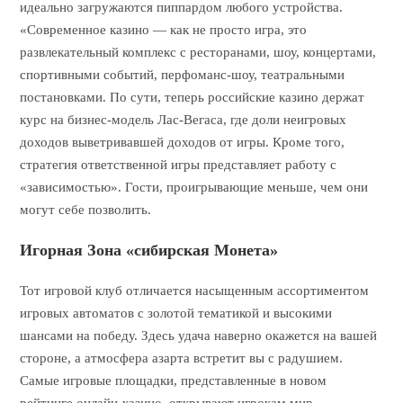
идеально загружаются пиппардом любого устройства.
«Современное казино — как не просто игра, это
развлекательный комплекс с ресторанами, шоу, концертами,
спортивными событий, перфоманс-шоу, театральными
постановками. По сути, теперь российские казино держат
курс на бизнес-модель Лас-Вегаса, где доли неигровых
доходов выветривавшей доходов от игры. Кроме того,
стратегия ответственной игры представляет работу с
«зависимостью». Гости, проигрывающие меньше, чем они
могут себе позволить.
Игорная Зона «сибирская Монета»
Тот игровой клуб отличается насыщенным ассортиментом
игровых автоматов с золотой тематикой и высокими
шансами на победу. Здесь удача наверно окажется на вашей
стороне, а атмосфера азарта встретит вы с радушием.
Самые игровые площадки, представленные в новом