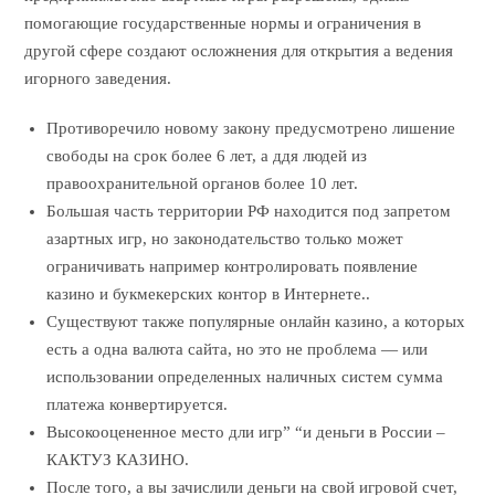
помогающие государственные нормы и ограничения в
другой сфере создают осложнения для открытия а ведения
игорного заведения.
Противоречило новому закону предусмотрено лишение
свободы на срок более 6 лет, а ддя людей из
правоохранительной органов более 10 лет.
Большая часть территории РФ находится под запретом
азартных игр, но законодательство только может
ограничивать например контролировать появление
казино и букмекерских контор в Интернете..
Существуют также популярные онлайн казино, а которых
есть а одна валюта сайта, но это не проблема — или
использовании определенных наличных систем сумма
платежа конвертируется.
Высокооцененное место дли игр” “и деньги в России –
КАКТУЗ КАЗИНО.
После того, а вы зачислили деньги на свой игровой счет,