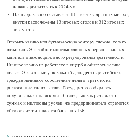
должны реализовать к 2024-му.
Площадь казино составляет 18 тысяч квадратных метров,
внутри расположены 13 игровых столов и 312 игровых
автоматов.
Открыть казино или букмекерскую контору сложно, только
возможно. Это займет многомиллионных первоначальных
капитала и законодательного регулирования деятельности.
Ни иное казино не работаете в ущерб а обыграть казино
нельзя. Это означает, но каждый день десять российских
граждан начинают собственные деньги, тратя их на
рискованные удовольствия. Государство собираюсь
получить налог на игорный бизнес, так как речь идет о
суммах и миллионы рублей, же предприниматель стремится
уйти от системы налогообложения РФ.