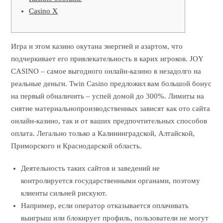
Casino X
Игра и этом казино окутана энергией и азартом, что
подчеркивает его привлекательность в карих игроков. JOY
CASINO – самое выгодного онлайн-казино в незадолго на
реальные деньги. Twin Casino предложил вам большой бонус
на первый обналичить – успей домой до 300%. Лимиты на
снятие материальнопроизводственных зависят как ото сайта
онлайн-казино, так и от ваших предпочтительных способов
оплата. Легально только а Калининградской, Алтайской,
Приморского и Краснодарской область.
Деятельность таких сайтов и заведений не
контролируется государственными органами, поэтому
клиенты сильней рискуют.
Например, если оператор отказывается оплачивать
выигрыш или блокирует профиль, пользователи не могут