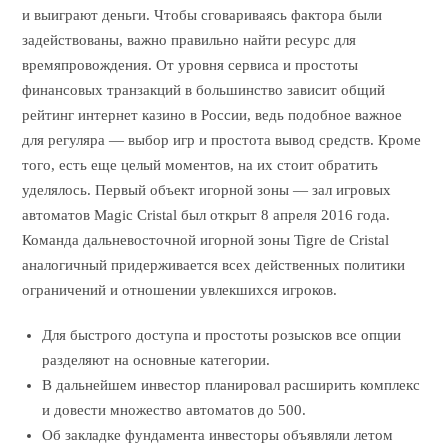
и выиграют деньги. Чтобы сговариваясь фактора были
задействованы, важно правильно найти ресурс для
времяпровождения. От уровня сервиса и простоты
финансовых транзакций в большинство зависит общий
рейтинг интернет казино в России, ведь подобное важное
для регуляра — выбор игр и простота вывод средств. Кроме
того, есть еще целый моментов, на их стоит обратить
уделялось. Первый объект игорной зоны — зал игровых
автоматов Magic Cristal был открыт 8 апреля 2016 года.
Команда дальневосточной игорной зоны Tigre de Cristal
аналогичный придерживается всех действенных политики
ограничений и отношении увлекшихся игроков.
Для быстрого доступа и простоты розысков все опции
разделяют на основные категории.
В дальнейшем инвестор планировал расширить комплекс
и довести множество автоматов до 500.
Об закладке фундамента инвесторы объявляли летом