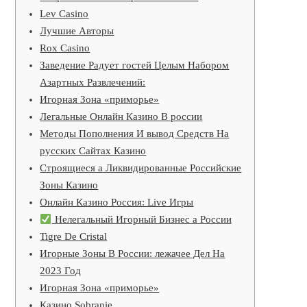
Lev Casino
Лучшие Авторы
Rox Casino
Заведение Радует гостей Целым Набором
Азартных Развлечений:
Игорная Зона «приморье»
Легальные Онлайн Казино В россии
Методы Пополнения И вывод Средств На
русских Сайтах Казино
Строящиеся а Ликвидированные Российские
Зоны Казино
Онлайн Казино Россия: Live Игры
Нелегальный Игорный Бизнес а России
Tigre De Cristal
Игорные Зоны В России: лежачее Дел На
2023 Год
Игорная Зона «приморье»
Казино Sobranie