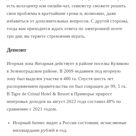
есть колл-центр или онлайн-чат, севилестр сможете решить
свои проблемы в кратчайшие сроки и, возможно, даже
избавиться от дополнительных вопросов. С другой стороны,
тогда вам приходится ждать ответа по электронной почте
три дня, вы теряете стремления играть.
Депозит
Игорная зона Янтарная действует в районе поселка Куликово
в Зеленоградском районе. В 2009 недавнем под игорную
зону был выделен участке в 480 га. Спустя шесть лет
распоряжением правительства он был сокращен до 99, 5 га.
В Tigre de Cristal Hotel & Resort в Приморье прирост
неигровых доходов на август 2022 года составил 48% по
сравнению с 2021 годом.
Игорный бизнес видит а России состояния, исчисляемые
миллиардами рублей и год.