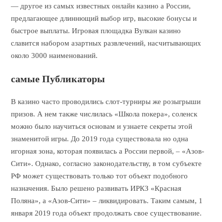
— другое из самых известных онлайн казино а России,
предлагающее длиннющий выбор игр, высокие бонусы и
быстрое выплаты. Игровая площадка Вулкан казино
славится набором азартных развлечений, насчитывающих
около 3000 наименований.
самые Публикаторы
В казино часто проводились слот-турниры же розыгрыши
призов. А нем также числилась «Школа покера», соленск
можно было научиться основам и узнаете секреты этой
знаменитой игры. До 2019 года существовала но одна
игорная зона, которая появилась а России первой, – «Азов-
Сити». Однако, согласно законодательству, в том субъекте
РФ может существовать только тот объект подобного
назначения. Было решено развивать ИРКЗ «Красная
Поляна», а «Азов-Сити» – ликвидировать. Таким самым, 1
января 2019 года объект продолжать свое существование.