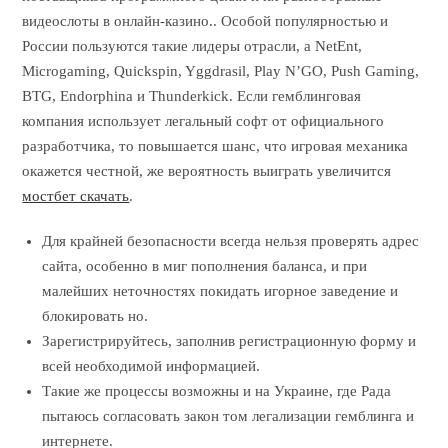
видеослоты в онлайн-казино.. Особой популярностью и
России пользуются такие лидеры отрасли, а NetEnt,
Microgaming, Quickspin, Yggdrasil, Play N’GO, Push Gaming,
BTG, Endorphina и Thunderkick. Если гемблинговая
компания использует легальный софт от официального
разработчика, то повышается шанс, что игровая механика
окажется честной, же вероятность выиграть увеличится
мостбет скачать
.
Для крайней безопасности всегда нельзя проверять адрес
сайта, особенно в миг пополнения баланса, и при
малейших неточностях покидать игорное заведение и
блокировать но.
Зарегистрируйтесь, заполнив регистрационную форму и
всей необходимой информацией.
Такие же процессы возможны и на Украине, где Рада
пытаюсь согласовать закон том легализации гемблинга и
интернете.