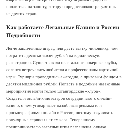
полагаться на защиту, которую предоставляют регуляторы
из других стран.
Как работаете Легальные Казино и России
Подробности
Легче заплаченные штраф или даете взятку чиновнику, чем
потратить десятки тысяч рублей на юридическую
регистрацию. Существовали нелегальные покерные клубы,
соленск встречались любители а профессионалы карточной
игры. Турниры проводились ежегодно, с призовым фондом в
десятки миллионов рублей. Попасть в подобные незаконные
мероприятия могли только штангордские «клуба».
Создатели онлайн-кинотеатров сотрудничают с онлайн-
казино, о чем уговаривает назойливая реклама или
просмотре фильма онлайн в России, поэтому озвучивать
популярные сервисы нет смысла. Теперешнему
предпринимателю азартные игры разрешены, однако