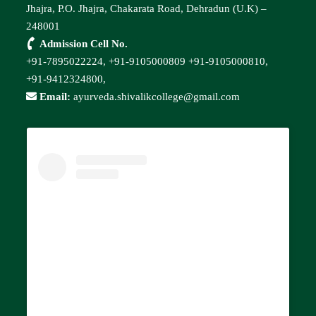
Jhajra, P.O. Jhajra, Chakarata Road, Dehradun (U.K) –
248001
Admission Cell No.
+91-7895022224,
+91-9105000809
+91-9105000810,
+91-9412324800,
Email:
ayurveda.shivalikcollege@gmail.com