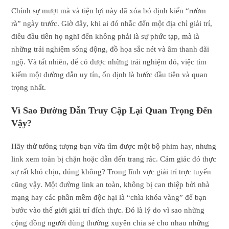
Chính sự mượt mà và tiện lợi này đã xóa bỏ định kiến “rườm
rà” ngày trước. Giờ đây, khi ai đó nhắc đến một địa chỉ giải trí,
điều đầu tiên họ nghĩ đến không phải là sự phức tạp, mà là
những trải nghiệm sống động, đồ họa sắc nét và âm thanh đãi
ngộ. Và tất nhiên, để có được những trải nghiệm đó, việc tìm
kiếm một đường dẫn uy tín, ổn định là bước đầu tiên và quan
trọng nhất.
Vì Sao Đường Dẫn Truy Cập Lại Quan Trọng Đến
Vậy?
Hãy thử tưởng tượng bạn vừa tìm được một bộ phim hay, nhưng
link xem toàn bị chặn hoặc dẫn đến trang rác. Cảm giác đó thực
sự rất khó chịu, đúng không? Trong lĩnh vực giải trí trực tuyến
cũng vậy. Một đường link an toàn, không bị can thiệp bởi nhà
mạng hay các phần mềm độc hại là “chìa khóa vàng” để bạn
bước vào thế giới giải trí đích thực. Đó là lý do vì sao những
cộng đồng người dùng thường xuyên chia sẻ cho nhau những