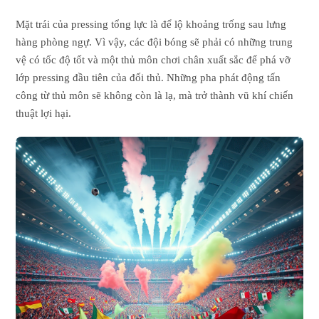
Mặt trái của pressing tổng lực là để lộ khoảng trống sau lưng
hàng phòng ngự. Vì vậy, các đội bóng sẽ phải có những trung
vệ có tốc độ tốt và một thủ môn chơi chân xuất sắc để phá vỡ
lớp pressing đầu tiên của đối thủ. Những pha phát động tấn
công từ thủ môn sẽ không còn là lạ, mà trở thành vũ khí chiến
thuật lợi hại.