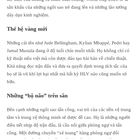
sân khấu của những ngôi sao trẻ đang lên và những lão tướng
dày dạn kinh nghiệm.
Thế hệ vàng mới
Những cái tên như Jude Bellingham, Kylian Mbappé, Pedri hay
Jamal Musiala đang ở độ tuổi chín muồi nhất. Họ không chỉ có
kỹ thuật siêu việt mà còn được đào tạo bài bản về chiến thuật.
Khả năng đọc trận đấu và đưa ra quyết định trong tích tắc của
họ sẽ là vũ khí lợi hại nhất mà bất kỳ HLV nào cũng muốn sở
hữu.
Những “bộ não” trên sân
Bên cạnh những ngôi sao tấn công, vai trò của các tiền vệ trung
tâm và trung vệ thông minh sẽ được đề cao. Họ là những người
điều tiết nhịp độ trận đấu, là cầu nối giữa phòng ngự và tấn
công. Một đường chuyền “xé toang” hàng phòng ngự đối