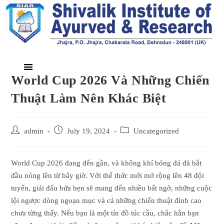
World Cup 2026 Và Những Chiến
Thuật Làm Nên Khác Biệt
admin
July 19, 2024
Uncategorized
World Cup 2026 đang đến gần, và không khí bóng đá đã bắt
đầu nóng lên từ bây giờ. Với thể thức mới mở rộng lên 48 đội
tuyển, giải đấu hứa hẹn sẽ mang đến nhiều bất ngờ, những cuộc
lội ngược dòng ngoạn mục và cả những chiến thuật đỉnh cao
chưa từng thấy. Nếu bạn là một tín đồ túc cầu, chắc hẳn bạn