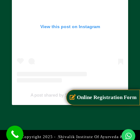
View this post on Instagram
A post shared by SIAR (@siarayurveda)
Online Registration Form
© Copyright 2025 - .Shivalik Institute Of Ayurveda &