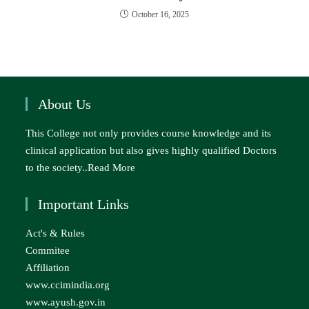
October 16, 2025
About Us
This College not only provides course knowledge and its
clinical application but also gives highly qualified Doctors
to the society..
Read More
Important Links
Act's & Rules
Commitee
Affiliation
www.ccimindia.org
www.ayush.gov.in