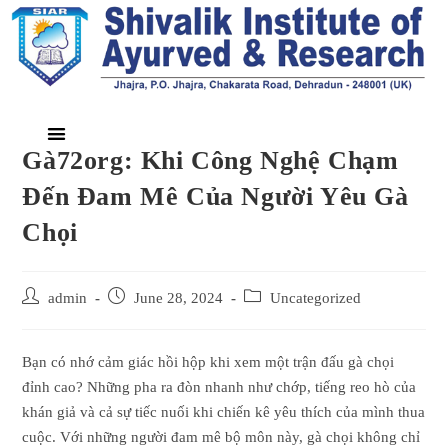
Gà72org: Khi Công Nghệ Chạm
Đến Đam Mê Của Người Yêu Gà
Chọi
admin
June 28, 2024
Uncategorized
Bạn có nhớ cảm giác hồi hộp khi xem một trận đấu gà chọi
đỉnh cao? Những pha ra đòn nhanh như chớp, tiếng reo hò của
khán giả và cả sự tiếc nuối khi chiến kê yêu thích của mình thua
cuộc. Với những người đam mê bộ môn này, gà chọi không chỉ