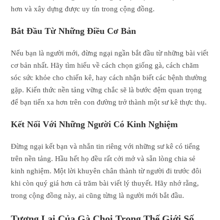
hơn và xây dựng được uy tín trong cộng đồng.
Bắt Đầu Từ Những Điều Cơ Bản
Nếu bạn là người mới, đừng ngại ngần bắt đầu từ những bài viết
cơ bản nhất. Hãy tìm hiểu về cách chọn giống gà, cách chăm
sóc sức khỏe cho chiến kê, hay cách nhận biết các bệnh thường
gặp. Kiến thức nền tảng vững chắc sẽ là bước đệm quan trọng
để bạn tiến xa hơn trên con đường trở thành một sư kê thực thụ.
Kết Nối Với Những Người Có Kinh Nghiệm
Đừng ngại kết bạn và nhắn tin riêng với những sư kê có tiếng
trên nền tảng. Hầu hết họ đều rất cởi mở và sẵn lòng chia sẻ
kinh nghiệm. Một lời khuyên chân thành từ người đi trước đôi
khi còn quý giá hơn cả trăm bài viết lý thuyết. Hãy nhớ rằng,
trong cộng đồng này, ai cũng từng là người mới bắt đầu.
Tương Lai Của Gà Chọi Trong Thế Giới Số