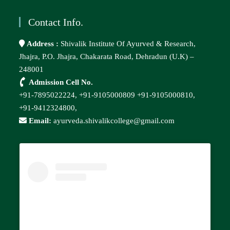
Contact Info.
Address :
Shivalik Institute Of Ayurved & Research,
Jhajra, P.O. Jhajra, Chakarata Road, Dehradun (U.K) –
248001
Admission Cell No.
+91-7895022224,
+91-9105000809
+91-9105000810,
+91-9412324800,
Email:
ayurveda.shivalikcollege@gmail.com