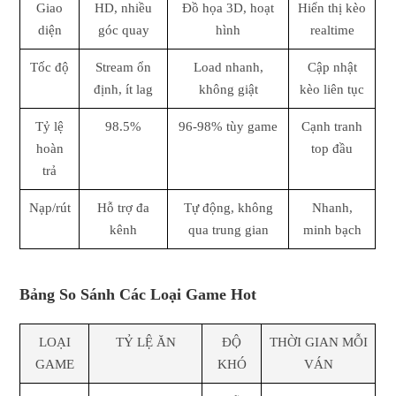
Giao
HD, nhiều
Đồ họa 3D, hoạt
Hiển thị kèo
diện
góc quay
hình
realtime
Tốc độ
Stream ổn
Load nhanh,
Cập nhật
định, ít lag
không giật
kèo liên tục
Tỷ lệ
98.5%
96-98% tùy game
Cạnh tranh
hoàn
top đầu
trả
Nạp/rút
Hỗ trợ đa
Tự động, không
Nhanh,
kênh
qua trung gian
minh bạch
Bảng So Sánh Các Loại Game Hot
LOẠI
TỶ LỆ ĂN
ĐỘ
THỜI GIAN MỖI
GAME
KHÓ
VÁN