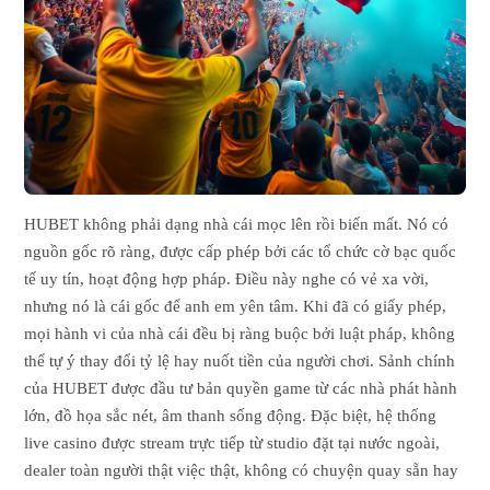
HUBET không phải dạng nhà cái mọc lên rồi biến mất. Nó có
nguồn gốc rõ ràng, được cấp phép bởi các tổ chức cờ bạc quốc
tế uy tín, hoạt động hợp pháp. Điều này nghe có vẻ xa vời,
nhưng nó là cái gốc để anh em yên tâm. Khi đã có giấy phép,
mọi hành vi của nhà cái đều bị ràng buộc bởi luật pháp, không
thể tự ý thay đổi tỷ lệ hay nuốt tiền của người chơi. Sảnh chính
của HUBET được đầu tư bản quyền game từ các nhà phát hành
lớn, đồ họa sắc nét, âm thanh sống động. Đặc biệt, hệ thống
live casino được stream trực tiếp từ studio đặt tại nước ngoài,
dealer toàn người thật việc thật, không có chuyện quay sẵn hay