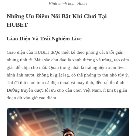
Hình minh hoạ: Hubet
Những Ưu Điểm Nổi Bật Khi Chơi Tại
HUBET
Giao Diện Và Trải Nghiệm Live
Giao diện của HUBET được thiết kế theo phong cách tối giản
nhưng tinh tế. Màu sắc chủ đạo là xanh dương và trắng, tạo cảm
giác dễ chịu cho mắt. Quan trọng nhất là trải nghiệm xem live:
hình ảnh mượt, không bị giật lag, có thể phóng to thu nhỏ tùy ý.
Tôi đã thử chơi trên cả điện thoại và máy tính, đều rất ổn định.
Đường truyền được tối ưu cho dân chơi Việt Nam, ít khi bị gián
đoạn dù vào giờ cao điểm.