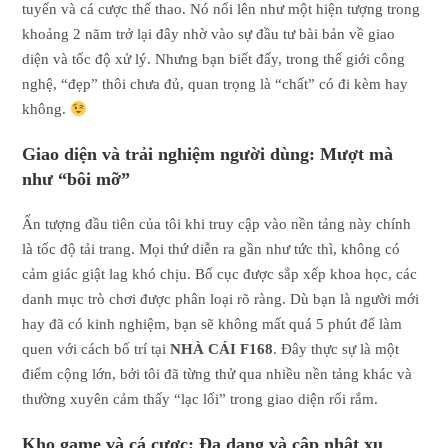
tuyến và cá cược thể thao. Nó nổi lên như một hiện tượng trong
khoảng 2 năm trở lại đây nhờ vào sự đầu tư bài bản về giao
diện và tốc độ xử lý. Nhưng bạn biết đấy, trong thế giới công
nghệ, “đẹp” thôi chưa đủ, quan trọng là “chất” có đi kèm hay
không.
Giao diện và trải nghiệm người dùng: Mượt mà
như “bôi mỡ”
Ấn tượng đầu tiên của tôi khi truy cập vào nền tảng này chính
là tốc độ tải trang. Mọi thứ diễn ra gần như tức thì, không có
cảm giác giật lag khó chịu. Bố cục được sắp xếp khoa học, các
danh mục trò chơi được phân loại rõ ràng. Dù bạn là người mới
hay đã có kinh nghiệm, bạn sẽ không mất quá 5 phút để làm
quen với cách bố trí tại
NHÀ CÁI F168
. Đây thực sự là một
điểm cộng lớn, bởi tôi đã từng thử qua nhiều nền tảng khác và
thường xuyên cảm thấy “lạc lối” trong giao diện rối rắm.
Kho game và cá cược: Đa dạng và cập nhật xu