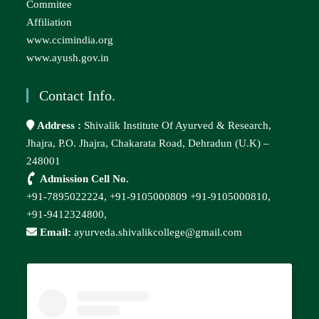
Commitee
Affiliation
www.ccimindia.org
www.ayush.gov.in
Contact Info.
Address :
Shivalik Institute Of Ayurved & Research,
Jhajra, P.O. Jhajra, Chakarata Road, Dehradun (U.K) –
248001
Admission Cell No.
+91-7895022224,
+91-9105000809
+91-9105000810,
+91-9412324800,
Email:
ayurveda.shivalikcollege@gmail.com