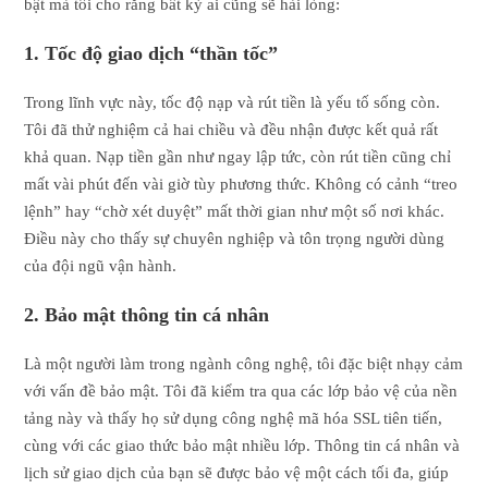
bật mà tôi cho rằng bất kỳ ai cũng sẽ hài lòng:
1. Tốc độ giao dịch “thần tốc”
Trong lĩnh vực này, tốc độ nạp và rút tiền là yếu tố sống còn.
Tôi đã thử nghiệm cả hai chiều và đều nhận được kết quả rất
khả quan. Nạp tiền gần như ngay lập tức, còn rút tiền cũng chỉ
mất vài phút đến vài giờ tùy phương thức. Không có cảnh “treo
lệnh” hay “chờ xét duyệt” mất thời gian như một số nơi khác.
Điều này cho thấy sự chuyên nghiệp và tôn trọng người dùng
của đội ngũ vận hành.
2. Bảo mật thông tin cá nhân
Là một người làm trong ngành công nghệ, tôi đặc biệt nhạy cảm
với vấn đề bảo mật. Tôi đã kiểm tra qua các lớp bảo vệ của nền
tảng này và thấy họ sử dụng công nghệ mã hóa SSL tiên tiến,
cùng với các giao thức bảo mật nhiều lớp. Thông tin cá nhân và
lịch sử giao dịch của bạn sẽ được bảo vệ một cách tối đa, giúp