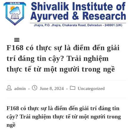
F168 có thực sự là điểm đến giải
trí đáng tin cậy? Trải nghiệm
thực tế từ một người trong ngề
admin
June 8, 2024
Uncategorized
F168 có thực sự là điểm đến giải trí đáng tin
cậy? Trải nghiệm thực tế từ một người trong
ngề