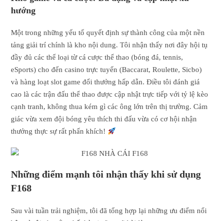
hướng
Một trong những yếu tố quyết định sự thành công của một nền
tảng giải trí chính là kho nội dung. Tôi nhận thấy nơi đây hội tụ
đầy đủ các thể loại từ cá cược thể thao (bóng đá, tennis,
eSports) cho đến casino trực tuyến (Baccarat, Roulette, Sicbo)
và hàng loạt slot game đổi thưởng hấp dẫn. Điều tôi đánh giá
cao là các trận đấu thể thao được cập nhật trực tiếp với tỷ lệ kèo
cạnh tranh, không thua kém gì các ông lớn trên thị trường. Cảm
giác vừa xem đội bóng yêu thích thi đấu vừa có cơ hội nhận
thưởng thực sự rất phấn khích!
Những điểm mạnh tôi nhận thấy khi sử dụng
F168
Sau vài tuần trải nghiệm, tôi đã tổng hợp lại những ưu điểm nổi