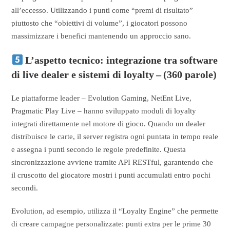
all’eccesso. Utilizzando i punti come “premi di risultato”
piuttosto che “obiettivi di volume”, i giocatori possono
massimizzare i benefici mantenendo un approccio sano.
L’aspetto tecnico: integrazione tra software
di live dealer e sistemi di loyalty – (360 parole)
Le piattaforme leader – Evolution Gaming, NetEnt Live,
Pragmatic Play Live – hanno sviluppato moduli di loyalty
integrati direttamente nel motore di gioco. Quando un dealer
distribuisce le carte, il server registra ogni puntata in tempo reale
e assegna i punti secondo le regole predefinite. Questa
sincronizzazione avviene tramite API RESTful, garantendo che
il cruscotto del giocatore mostri i punti accumulati entro pochi
secondi.
Evolution, ad esempio, utilizza il “Loyalty Engine” che permette
di creare campagne personalizzate: punti extra per le prime 30