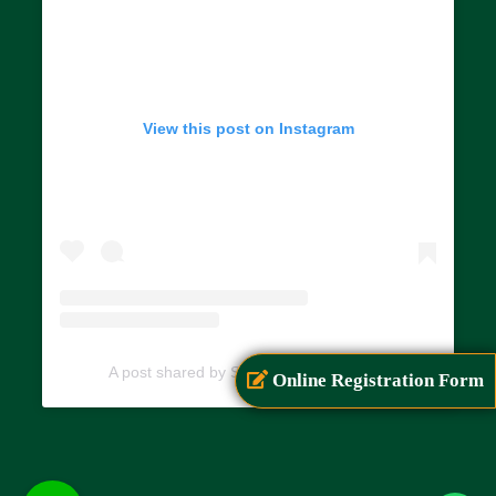
View this post on Instagram
A post shared by SIAR (@siarayurveda)
Online Registration Form