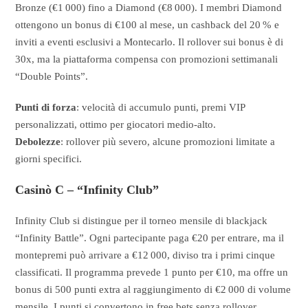
Bronze (€1 000) fino a Diamond (€8 000). I membri Diamond
ottengono un bonus di €100 al mese, un cashback del 20 % e
inviti a eventi esclusivi a Montecarlo. Il rollover sui bonus è di
30x, ma la piattaforma compensa con promozioni settimanali
“Double Points”.
Punti di forza
: velocità di accumulo punti, premi VIP
personalizzati, ottimo per giocatori medio‑alto.
Debolezze
: rollover più severo, alcune promozioni limitate a
giorni specifici.
Casinò C – “Infinity Club”
Infinity Club si distingue per il torneo mensile di blackjack
“Infinity Battle”. Ogni partecipante paga €20 per entrare, ma il
montepremi può arrivare a €12 000, diviso tra i primi cinque
classificati. Il programma prevede 1 punto per €10, ma offre un
bonus di 500 punti extra al raggiungimento di €2 000 di volume
mensile. I punti si convertono in free bets senza rollover,