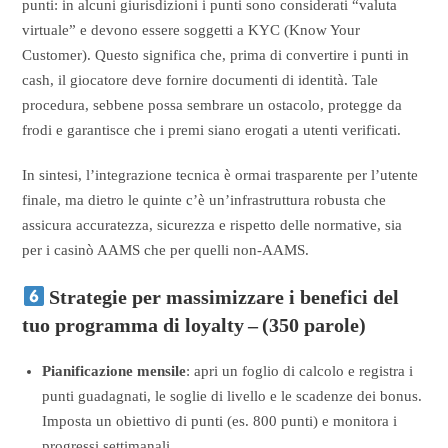
punti: in alcuni giurisdizioni i punti sono considerati “valuta
virtuale” e devono essere soggetti a KYC (Know Your
Customer). Questo significa che, prima di convertire i punti in
cash, il giocatore deve fornire documenti di identità. Tale
procedura, sebbene possa sembrare un ostacolo, protegge da
frodi e garantisce che i premi siano erogati a utenti verificati.
In sintesi, l’integrazione tecnica è ormai trasparente per l’utente
finale, ma dietro le quinte c’è un’infrastruttura robusta che
assicura accuratezza, sicurezza e rispetto delle normative, sia
per i casinò AAMS che per quelli non‑AAMS.
Strategie per massimizzare i benefici del
tuo programma di loyalty – (350 parole)
Pianificazione mensile
: apri un foglio di calcolo e registra i
punti guadagnati, le soglie di livello e le scadenze dei bonus.
Imposta un obiettivo di punti (es. 800 punti) e monitora i
progressi settimanali.