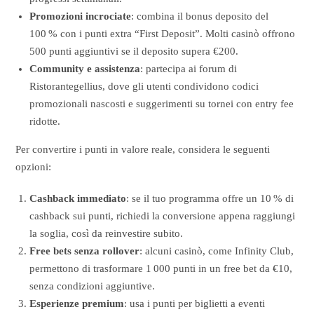
Promozioni incrociate
: combina il bonus deposito del
100 % con i punti extra “First Deposit”. Molti casinò offrono
500 punti aggiuntivi se il deposito supera €200.
Community e assistenza
: partecipa ai forum di
Ristorantegellius, dove gli utenti condividono codici
promozionali nascosti e suggerimenti su tornei con entry fee
ridotte.
Per convertire i punti in valore reale, considera le seguenti
opzioni:
Cashback immediato
: se il tuo programma offre un 10 % di
cashback sui punti, richiedi la conversione appena raggiungi
la soglia, così da reinvestire subito.
Free bets senza rollover
: alcuni casinò, come Infinity Club,
permettono di trasformare 1 000 punti in un free bet da €10,
senza condizioni aggiuntive.
Esperienze premium
: usa i punti per biglietti a eventi