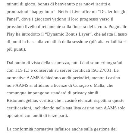
minuti di gioco, bonus di benvenuto per nuovi iscritti e
promozioni “happy hour”. NetEnt Live offre un “Dealer Insight
Panel”, dove i giocatori vedono il loro progresso verso il
prossimo livello direttamente sulla finestra del tavolo. Pragmatic
Play ha introdotto il “Dynamic Bonus Layer”, che adatta il tasso
di punti in base alla volatilità della sessione (più alta volatilità =
più punti).
Dal punto di vista della sicurezza, tutti i dati sono crittografati
con TLS 1.3 e conservati su server certificati ISO 27001. Le
normative AAMS richiedono audit periodici, mentre i casinò
non‑AAMS si affidano a licenze di Curaçao o Malta, che
comunque impongono standard di privacy simili.
Ristorantegellius verifica che i casinò elencati rispettino queste
certificazioni, includendo nella sua lista casino non AAMS solo
operatori con audit di terze parti.
La conformità normativa influisce anche sulla gestione dei