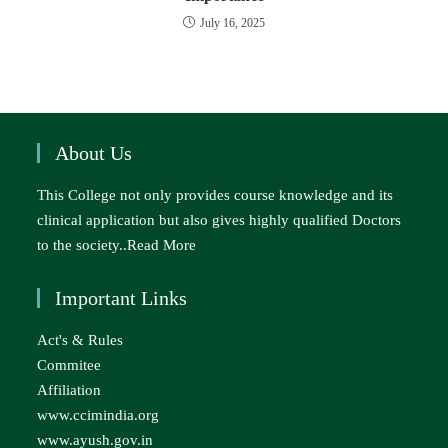
July 16, 2025
About Us
This College not only provides course knowledge and its
clinical application but also gives highly qualified Doctors
to the society..
Read More
Important Links
Act's & Rules
Commitee
Affiliation
www.ccimindia.org
www.ayush.gov.in