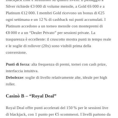
Silver richiede €3 000 di volume mensile, a Gold €6 000 e a
Platinum €12 000. I membri Gold ricevono un bonus di €25
ogni settimana e un 12 % di cashback sui punti accumulati. I
Platinum accedono a un torneo mensile con montepremi di
€8 000 e a un “Dealer Privato” per sessioni private. La
trasparenza è eccellente: il cruscotto mostra punti in tempo reale
e le soglie di rollover (20x) sono visibili prima della
conversione.
Punti di forza
: alta frequenza di premi, tornei con cash prize,
interfaccia intuitiva.
Debolezze
: soglie di livello relativamente alte, ideale per high
roller.
Casinò B – “Royal Deal”
Royal Deal offre punti accelerati del 150 % per le sessioni live
di blackjack, con 1 punto per €5 scommessi. I livelli partono da