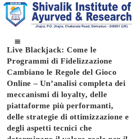
Live Blackjack: Come le
Programmi di Fidelizzazione
Cambiano le Regole del Gioco
Online – Un’analisi completa dei
meccanismi di loyalty, delle
piattaforme più performanti,
delle strategie di ottimizzazione e
degli aspetti tecnici che