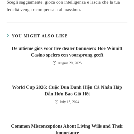
Scegli saggiamente, gioca con intelligenza e lascia che la tua
fedeltà venga ricompensata al massimo.
YOU MIGHT ALSO LIKE
De ultieme gids voor live dealer bonussen: Hoe Winnitt
Casino spelers een voorsprong geeft
August 29, 2025
World Cup 2026: Cuộc Đua Danh Hiệu Cá Nhân Hấp
Dẫn Hơn Bao Giờ Hết
July 15, 2024
Common Misconceptions About Living Wills and Their
Importance