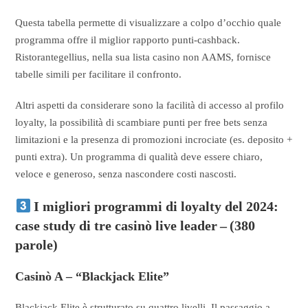
Questa tabella permette di visualizzare a colpo d’occhio quale
programma offre il miglior rapporto punti‑cashback.
Ristorantegellius, nella sua lista casino non AAMS, fornisce
tabelle simili per facilitare il confronto.
Altri aspetti da considerare sono la facilità di accesso al profilo
loyalty, la possibilità di scambiare punti per free bets senza
limitazioni e la presenza di promozioni incrociate (es. deposito +
punti extra). Un programma di qualità deve essere chiaro,
veloce e generoso, senza nascondere costi nascosti.
I migliori programmi di loyalty del 2024:
case study di tre casinò live leader – (380
parole)
Casinò A – “Blackjack Elite”
Blackjack Elite è strutturato su quattro livelli. Il passaggio a