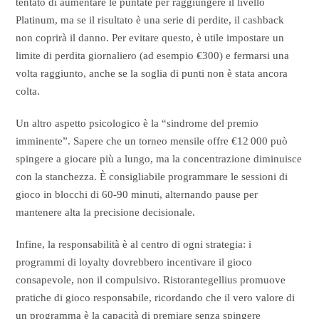
tentato di aumentare le puntate per raggiungere il livello
Platinum, ma se il risultato è una serie di perdite, il cashback
non coprirà il danno. Per evitare questo, è utile impostare un
limite di perdita giornaliero (ad esempio €300) e fermarsi una
volta raggiunto, anche se la soglia di punti non è stata ancora
colta.
Un altro aspetto psicologico è la “sindrome del premio
imminente”. Sapere che un torneo mensile offre €12 000 può
spingere a giocare più a lungo, ma la concentrazione diminuisce
con la stanchezza. È consigliabile programmare le sessioni di
gioco in blocchi di 60‑90 minuti, alternando pause per
mantenere alta la precisione decisionale.
Infine, la responsabilità è al centro di ogni strategia: i
programmi di loyalty dovrebbero incentivare il gioco
consapevole, non il compulsivo. Ristorantegellius promuove
pratiche di gioco responsabile, ricordando che il vero valore di
un programma è la capacità di premiare senza spingere