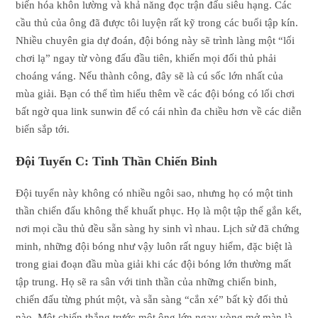
biến hóa khôn lường và khả năng đọc trận đấu siêu hạng. Các
cầu thủ của ông đã được tôi luyện rất kỹ trong các buổi tập kín.
Nhiều chuyên gia dự đoán, đội bóng này sẽ trình làng một “lối
chơi lạ” ngay từ vòng đấu đầu tiên, khiến mọi đối thủ phải
choáng váng. Nếu thành công, đây sẽ là cú sốc lớn nhất của
mùa giải. Bạn có thể tìm hiểu thêm về các đội bóng có lối chơi
bất ngờ qua link sunwin để có cái nhìn đa chiều hơn về các diễn
biến sắp tới.
Đội Tuyển C: Tinh Thần Chiến Binh
Đội tuyển này không có nhiều ngôi sao, nhưng họ có một tinh
thần chiến đấu không thể khuất phục. Họ là một tập thể gắn kết,
nơi mọi cầu thủ đều sẵn sàng hy sinh vì nhau. Lịch sử đã chứng
minh, những đội bóng như vậy luôn rất nguy hiểm, đặc biệt là
trong giai đoạn đầu mùa giải khi các đội bóng lớn thường mất
tập trung. Họ sẽ ra sân với tinh thần của những chiến binh,
chiến đấu từng phút một, và sẵn sàng “cắn xé” bất kỳ đối thủ
nào. Một chiến thắng trước một ông lớn ngay vòng mở màn là