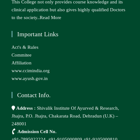
This College not only provides course knowledge and its
clinical application but also gives highly qualified Doctors
to the society..
Read More
Important Links
Act's & Rules
Commitee
Affiliation
www.ccimindia.org
www.ayush.gov.in
Contact Info.
Address :
Shivalik Institute Of Ayurved & Research,
Jhajra, P.O. Jhajra, Chakarata Road, Dehradun (U.K) –
248001
Admission Cell No.
+91-7895022224,
+91-9105000809
+91-9105000810,