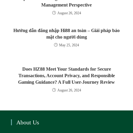
Management Perspective
August 26, 2024
Hướng dẫn đăng nhập Hi88 an toàn – Giải pháp bảo
mật cho người dùng
May 25, 2024
Does HZ88 Meet Your Standards for Secure
Transactions, Account Privacy, and Responsible
Gaming Guidance? A Full User-Journey Review
August 26, 2024
About Us