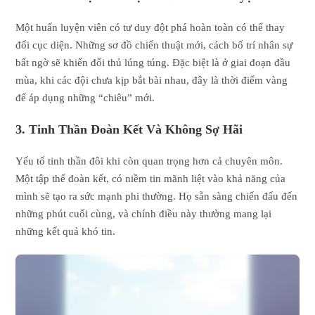
Một huấn luyện viên có tư duy đột phá hoàn toàn có thể thay
đổi cục diện. Những sơ đồ chiến thuật mới, cách bố trí nhân sự
bất ngờ sẽ khiến đối thủ lúng túng. Đặc biệt là ở giai đoạn đầu
mùa, khi các đội chưa kịp bắt bài nhau, đây là thời điểm vàng
để áp dụng những “chiêu” mới.
3. Tinh Thần Đoàn Kết Và Không Sợ Hãi
Yếu tố tinh thần đôi khi còn quan trọng hơn cả chuyên môn.
Một tập thể đoàn kết, có niềm tin mãnh liệt vào khả năng của
mình sẽ tạo ra sức mạnh phi thường. Họ sẵn sàng chiến đấu đến
những phút cuối cùng, và chính điều này thường mang lại
những kết quả khó tin.