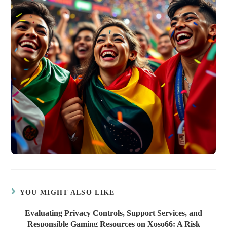
YOU MIGHT ALSO LIKE
Evaluating Privacy Controls, Support Services, and
Responsible Gaming Resources on Xoso66: A Risk