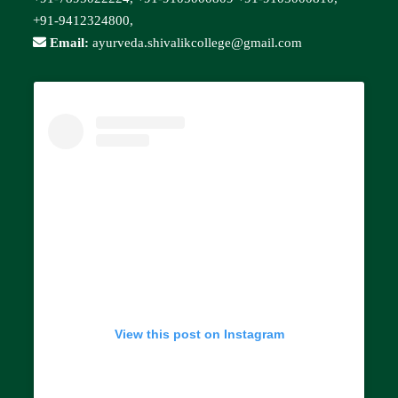
+91-9412324800,
Email:
ayurveda.shivalikcollege@gmail.com
View this post on Instagram