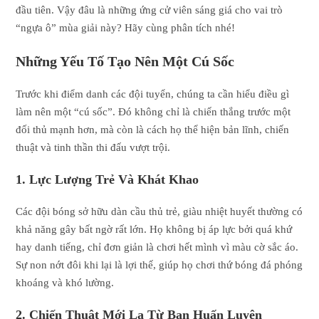
đầu tiên. Vậy đâu là những ứng cử viên sáng giá cho vai trò
“ngựa ô” mùa giải này? Hãy cùng phân tích nhé!
Những Yếu Tố Tạo Nên Một Cú Sốc
Trước khi điểm danh các đội tuyển, chúng ta cần hiểu điều gì
làm nên một “cú sốc”. Đó không chỉ là chiến thắng trước một
đối thủ mạnh hơn, mà còn là cách họ thể hiện bản lĩnh, chiến
thuật và tinh thần thi đấu vượt trội.
1. Lực Lượng Trẻ Và Khát Khao
Các đội bóng sở hữu dàn cầu thủ trẻ, giàu nhiệt huyết thường có
khả năng gây bất ngờ rất lớn. Họ không bị áp lực bởi quá khứ
hay danh tiếng, chỉ đơn giản là chơi hết mình vì màu cờ sắc áo.
Sự non nớt đôi khi lại là lợi thế, giúp họ chơi thứ bóng đá phóng
khoáng và khó lường.
2. Chiến Thuật Mới Lạ Từ Ban Huấn Luyện