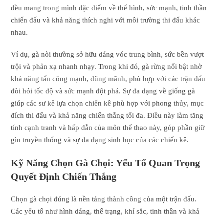
đều mang trong mình đặc điểm về thể hình, sức mạnh, tinh thần
chiến đấu và khả năng thích nghi với môi trường thi đấu khác
nhau.
Ví dụ, gà nòi thường sở hữu dáng vóc trung bình, sức bền vượt
trội và phản xạ nhanh nhạy. Trong khi đó, gà rừng nổi bật nhờ
khả năng tấn công mạnh, dũng mãnh, phù hợp với các trận đấu
đòi hỏi tốc độ và sức mạnh đột phá. Sự đa dạng về giống gà
giúp các sư kê lựa chọn chiến kê phù hợp với phong thủy, mục
đích thi đấu và khả năng chiến thắng tối đa. Điều này làm tăng
tính cạnh tranh và hấp dẫn của môn thể thao này, góp phần giữ
gìn truyền thống và sự đa dạng sinh học của các chiến kê.
Kỹ Năng Chọn Gà Chọi: Yếu Tố Quan Trọng
Quyết Định Chiến Thắng
Chọn gà chọi đúng là nền tảng thành công của một trận đấu.
Các yếu tố như hình dáng, thể trạng, khí sắc, tinh thần và khả