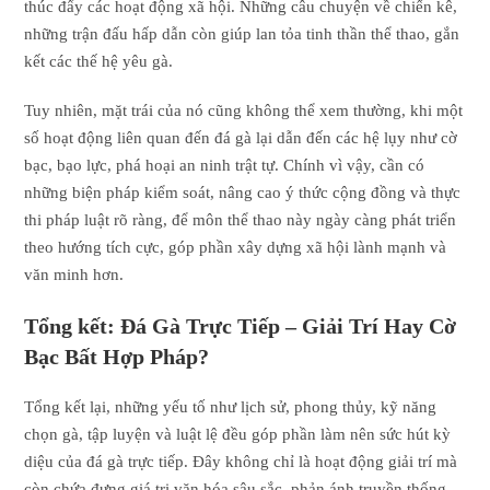
thúc đẩy các hoạt động xã hội. Những câu chuyện về chiến kê,
những trận đấu hấp dẫn còn giúp lan tỏa tinh thần thể thao, gắn
kết các thế hệ yêu gà.
Tuy nhiên, mặt trái của nó cũng không thể xem thường, khi một
số hoạt động liên quan đến đá gà lại dẫn đến các hệ lụy như cờ
bạc, bạo lực, phá hoại an ninh trật tự. Chính vì vậy, cần có
những biện pháp kiểm soát, nâng cao ý thức cộng đồng và thực
thi pháp luật rõ ràng, để môn thể thao này ngày càng phát triển
theo hướng tích cực, góp phần xây dựng xã hội lành mạnh và
văn minh hơn.
Tổng kết: Đá Gà Trực Tiếp – Giải Trí Hay Cờ
Bạc Bất Hợp Pháp?
Tổng kết lại, những yếu tố như lịch sử, phong thủy, kỹ năng
chọn gà, tập luyện và luật lệ đều góp phần làm nên sức hút kỳ
diệu của đá gà trực tiếp. Đây không chỉ là hoạt động giải trí mà
còn chứa đựng giá trị văn hóa sâu sắc, phản ánh truyền thống