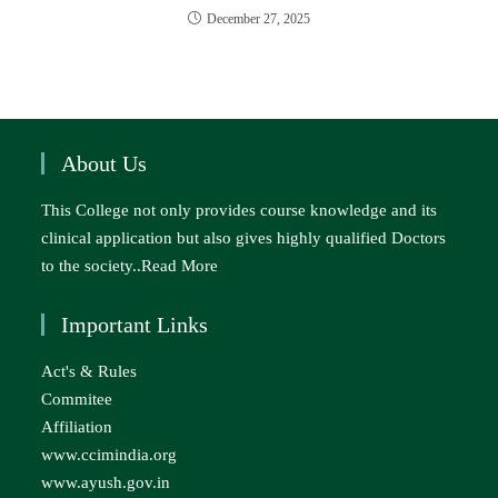
December 27, 2025
About Us
This College not only provides course knowledge and its
clinical application but also gives highly qualified Doctors
to the society..
Read More
Important Links
Act's & Rules
Commitee
Affiliation
www.ccimindia.org
www.ayush.gov.in