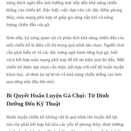
năng thích nghi đều ảnh hưởng trực tiếp đến khả năng chiến
thắng của chiến kê. Đặc biệt, việc dựa vào các đặc điểm phong
thủy, màu mạng phù hợp sẽ giúp gia tăng vận khí và năng
lượng chiến đấu của gà.
Hơn nữa, kỹ năng quan sát và phân tích khả năng chiến đấu của
mỗi chiến kê là điều cốt lõi trong quá trình lựa chọn. Người chơi
cần phải hiểu rõ về các đặc trưng ngũ hành từng loại gà, biết
cách kết hợp màu mạng phù hợp để tối ưu hiệu quả thi đấu. Một
chiến kê được lựa chọn cẩn thận, kết hợp với chế độ huấn luyện
khoa học, sẽ đem lại sự tự tin và khả năng chiến thắng cao hơn
qua từng trận đấu lớn nhỏ.
Bí Quyết Huấn Luyện Gà Chọi: Từ Dinh
Dưỡng Đến Kỹ Thuật
Huấn luyện chiến kê không chỉ là quá trình rèn luyện thể lực
mà còn phải kết hợp hài hòa các yếu tố phong thủy, dinh dưỡng