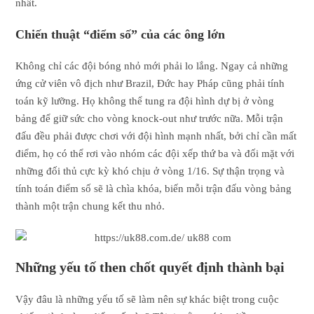
nhất.
Chiến thuật “điểm số” của các ông lớn
Không chỉ các đội bóng nhỏ mới phải lo lắng. Ngay cả những
ứng cử viên vô địch như Brazil, Đức hay Pháp cũng phải tính
toán kỹ lưỡng. Họ không thể tung ra đội hình dự bị ở vòng
bảng để giữ sức cho vòng knock-out như trước nữa. Mỗi trận
đấu đều phải được chơi với đội hình mạnh nhất, bởi chỉ cần mất
điểm, họ có thể rơi vào nhóm các đội xếp thứ ba và đối mặt với
những đối thủ cực kỳ khó chịu ở vòng 1/16. Sự thận trọng và
tính toán điểm số sẽ là chìa khóa, biến mỗi trận đấu vòng bảng
thành một trận chung kết thu nhỏ.
Những yếu tố then chốt quyết định thành bại
Vậy đâu là những yếu tố sẽ làm nên sự khác biệt trong cuộc