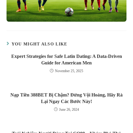
YOU MIGHT ALSO LIKE
Expert Strategies for Safe Latin Dating: A Data‑Driven
Guide for American Men
November 25, 2025
Nạp Tiền 388BET Bị Chậm? Đừng Vội Hoảng, Hãy Rà
Lại Ngay Các Bước Này!
June 26, 2024