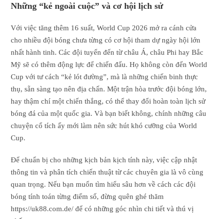
Những “kẻ ngoài cuộc” và cơ hội lịch sử
Với việc tăng thêm 16 suất, World Cup 2026 mở ra cánh cửa
cho nhiều đội bóng chưa từng có cơ hội tham dự ngày hội lớn
nhất hành tinh. Các đội tuyển đến từ châu Á, châu Phi hay Bắc
Mỹ sẽ có thêm động lực để chiến đấu. Họ không còn đến World
Cup với tư cách “kẻ lót đường”, mà là những chiến binh thực
thụ, sẵn sàng tạo nên địa chấn. Một trận hòa trước đội bóng lớn,
hay thậm chí một chiến thắng, có thể thay đổi hoàn toàn lịch sử
bóng đá của một quốc gia. Và bạn biết không, chính những câu
chuyện cổ tích ấy mới làm nên sức hút khó cưỡng của World
Cup.
Để chuẩn bị cho những kịch bản kịch tính này, việc cập nhật
thông tin và phân tích chiến thuật từ các chuyên gia là vô cùng
quan trọng. Nếu bạn muốn tìm hiểu sâu hơn về cách các đội
bóng tính toán từng điểm số, đừng quên ghé thăm
https://uk88.com.de/ để có những góc nhìn chi tiết và thú vị