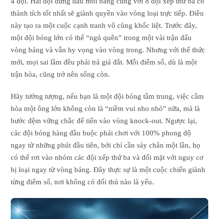
4 đội. Hai đội đứng đầu mỗi bảng cùng với 8 đội xếp thứ ba có
thành tích tốt nhất sẽ giành quyền vào vòng loại trực tiếp. Điều
này tạo ra một cuộc cạnh tranh vô cùng khốc liệt. Trước đây,
một đội bóng lớn có thể “ngủ quên” trong một vài trận đấu
vòng bảng và vẫn hy vọng vào vòng trong. Nhưng với thể thức
mới, mọi sai lầm đều phải trả giá đắt. Mỗi điểm số, dù là một
trận hòa, cũng trở nên sống còn.
Hãy tưởng tượng, nếu bạn là một đội bóng tầm trung, việc cầm
hòa một ông lớn không còn là “niềm vui nho nhỏ” nữa, mà là
bước đệm vững chắc để tiến vào vòng knock-out. Ngược lại,
các đội bóng hàng đầu buộc phải chơi với 100% phong độ
ngay từ những phút đầu tiên, bởi chỉ cần sảy chân một lần, họ
có thể rơi vào nhóm các đội xếp thứ ba và đối mặt với nguy cơ
bị loại ngay từ vòng bảng. Đây thực sự là một cuộc chiến giành
từng điểm số, nơi không có đối thủ nào là yếu.