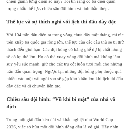
chiến giành từng điểm số này? Tôi tin rằng có ba điều quan
trọng nhất: thể lực, chiều sâu đội hình và tinh thần thép.
Thể lực và sự thích nghi với lịch thi đấu dày đặc
Với 104 trận đấu diễn ra trong vòng chưa đầy một tháng, rải rác
trên khắp ba quốc gia rộng lớn, thể lực của các cầu thủ sẽ bị thử
thách đến giới hạn. Các đội bóng có băng ghế dự bị chất lượng
sẽ có lợi thế lớn. Họ có thể xoay vòng đội hình mà không làm
suy yếu sức mạnh, giữ cho các trụ cột luôn tươi mới cho những
trận đấu quan trọng. Ngược lại, những đội bóng phụ thuộc quá
nhiều vào một vài ngôi sao sẽ gặp khó khăn lớn khi lịch thi đấu
dày đặc và di chuyển liên tục.
Chiều sâu đội hình: “Vũ khí bí mật” của nhà vô
địch
Trong một giải đấu kéo dài và khắc nghiệt như World Cup
2026, việc sở hữu một đội hình đồng đều là vô giá. Hãy nhìn