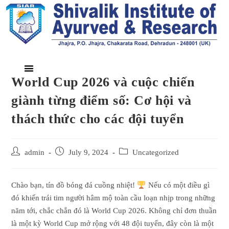
World Cup 2026 và cuộc chiến
giành từng điểm số: Cơ hội và
thách thức cho các đội tuyển
admin
July 9, 2024
Uncategorized
Chào bạn, tín đồ bóng đá cuồng nhiệt!
Nếu có một điều gì
đó khiến trái tim người hâm mộ toàn cầu loạn nhịp trong những
năm tới, chắc chắn đó là World Cup 2026. Không chỉ đơn thuần
là một kỳ World Cup mở rộng với 48 đội tuyển, đây còn là một