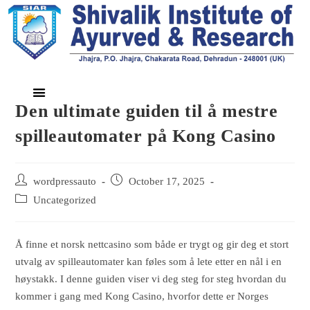
Den ultimate guiden til å mestre
spilleautomater på Kong Casino
wordpressauto
October 17, 2025
Uncategorized
Å finne et norsk nettcasino som både er trygt og gir deg et stort
utvalg av spilleautomater kan føles som å lete etter en nål i en
høystakk. I denne guiden viser vi deg steg for steg hvordan du
kommer i gang med Kong Casino, hvorfor dette er Norges