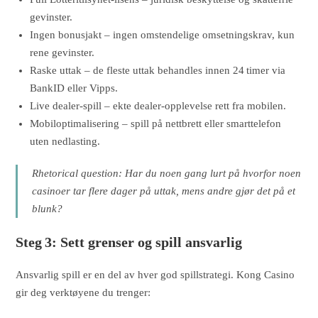
gevinster.
Ingen bonusjakt – ingen omstendelige omsetningskrav, kun
rene gevinster.
Raske uttak – de fleste uttak behandles innen 24 timer via
BankID eller Vipps.
Live dealer‑spill – ekte dealer‑opplevelse rett fra mobilen.
Mobiloptimalisering – spill på nettbrett eller smarttelefon
uten nedlasting.
Rhetorical question: Har du noen gang lurt på hvorfor noen
casinoer tar flere dager på uttak, mens andre gjør det på et
blunk?
Steg 3: Sett grenser og spill ansvarlig
Ansvarlig spill er en del av hver god spillstrategi. Kong Casino
gir deg verktøyene du trenger: