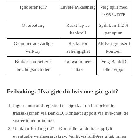
Ignorerer RTP
Lavere avkastning
Velg spill med
≥ 96 % RTP
Overbetting
Raskt tap av
Spill kun 1‑2 %
bankroll
per spinn
Glemmer ansvarlige
Risiko for
Aktiver grenser i
verktøy
avhengighet
kontoen
Bruker uautoriserte
Langsommere
Velg BankID
betalingsmetoder
uttak
eller Vipps
Feilsøking: Hva gjør du hvis noe går galt?
Ingen innskudd registrert? – Sjekk at du har bekreftet
transaksjonen via BankID. Kontakt support via live‑chat; de
svarer innen minutter.
Uttak tar for lang tid? – Kontroller at du har oppfylt
eventuelle verifiseringskrav. Vanligvis fullføres uttak innen