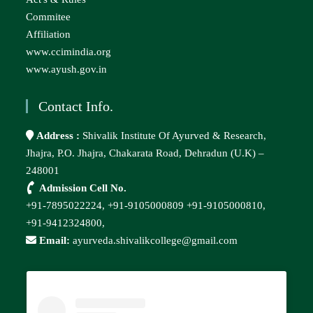
Commitee
Affiliation
www.ccimindia.org
www.ayush.gov.in
Contact Info.
Address :
Shivalik Institute Of Ayurved & Research,
Jhajra, P.O. Jhajra, Chakarata Road, Dehradun (U.K) –
248001
Admission Cell No.
+91-7895022224,
+91-9105000809
+91-9105000810,
+91-9412324800,
Email:
ayurveda.shivalikcollege@gmail.com