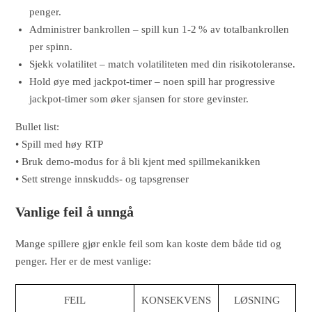
penger.
Administrer bankrollen – spill kun 1‑2 % av totalbankrollen
per spinn.
Sjekk volatilitet – match volatiliteten med din risikotoleranse.
Hold øye med jackpot‑timer – noen spill har progressive
jackpot‑timer som øker sjansen for store gevinster.
Bullet list:
• Spill med høy RTP
• Bruk demo‑modus for å bli kjent med spillmekanikken
• Sett strenge innskudds- og tapsgrenser
Vanlige feil å unngå
Mange spillere gjør enkle feil som kan koste dem både tid og
penger. Her er de mest vanlige:
FEIL
KONSEKVENS
LØSNING