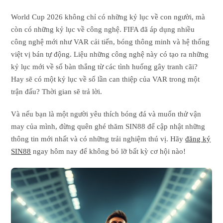
World Cup 2026 không chỉ có những kỷ lục về con người, mà
còn có những kỷ lục về công nghệ. FIFA đã áp dụng nhiều
công nghệ mới như VAR cải tiến, bóng thông minh và hệ thống
việt vị bán tự động. Liệu những công nghệ này có tạo ra những
kỷ lục mới về số bàn thắng từ các tình huống gây tranh cãi?
Hay sẽ có một kỷ lục về số lần can thiệp của VAR trong một
trận đấu? Thời gian sẽ trả lời.
Và nếu bạn là một người yêu thích bóng đá và muốn thử vận
may của mình, đừng quên ghé thăm SIN88 để cập nhật những
thông tin mới nhất và có những trải nghiệm thú vị. Hãy
đăng ký
SIN88
ngay hôm nay để không bỏ lỡ bất kỳ cơ hội nào!