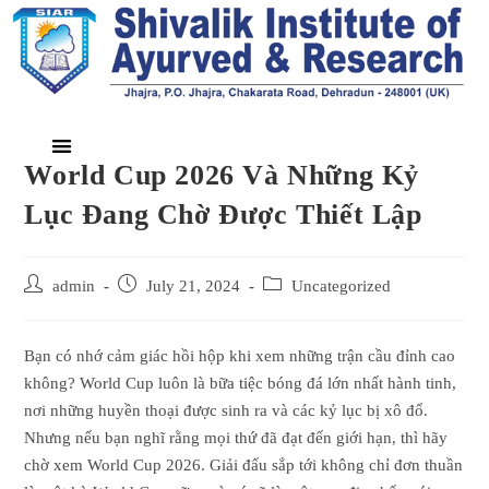
World Cup 2026 Và Những Kỷ
Lục Đang Chờ Được Thiết Lập
admin
July 21, 2024
Uncategorized
Bạn có nhớ cảm giác hồi hộp khi xem những trận cầu đỉnh cao
không? World Cup luôn là bữa tiệc bóng đá lớn nhất hành tinh,
nơi những huyền thoại được sinh ra và các kỷ lục bị xô đổ.
Nhưng nếu bạn nghĩ rằng mọi thứ đã đạt đến giới hạn, thì hãy
chờ xem World Cup 2026. Giải đấu sắp tới không chỉ đơn thuần