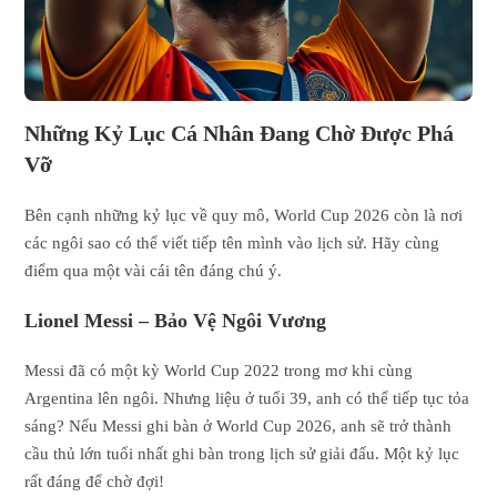
Những Kỷ Lục Cá Nhân Đang Chờ Được Phá
Vỡ
Bên cạnh những kỷ lục về quy mô, World Cup 2026 còn là nơi
các ngôi sao có thể viết tiếp tên mình vào lịch sử. Hãy cùng
điểm qua một vài cái tên đáng chú ý.
Lionel Messi – Bảo Vệ Ngôi Vương
Messi đã có một kỳ World Cup 2022 trong mơ khi cùng
Argentina lên ngôi. Nhưng liệu ở tuổi 39, anh có thể tiếp tục tỏa
sáng? Nếu Messi ghi bàn ở World Cup 2026, anh sẽ trở thành
cầu thủ lớn tuổi nhất ghi bàn trong lịch sử giải đấu. Một kỷ lục
rất đáng để chờ đợi!