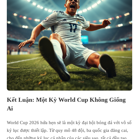
Kết Luận: Một Kỳ World Cup Không Giống
Ai
World Cup 2026 hứa hẹn sẽ là một kỳ đại hội bóng đá với vô số
kỷ lục được thiết lập. Từ quy mô 48 đội, ba quốc gia đăng cai,
cho đến những kỷ lục cá nhân của các siêu sao, tất cả đều tạo