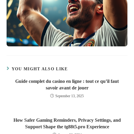
YOU MIGHT ALSO LIKE
Guide complet du casino en ligne : tout ce qu’il faut
savoir avant de jouer
September 13, 2025
How Safer Gaming Reminders, Privacy Settings, and
Support Shape the tg88t5.pro Experience