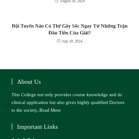
August 26, 2024
Đội Tuyển Nào Có Thể Gây Sốc Ngay Từ Những Trận
Đầu Tiên Của Giải?
July 18, 2024
About Us
This College not only provides course knowledge and its
clinical application but also gives highly qualified Doctors
to the society..
Read More
Important Links