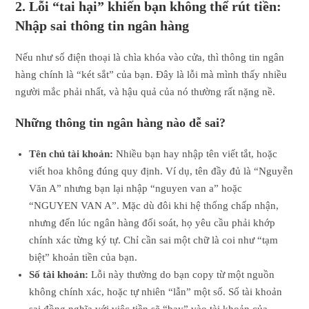
2. Lỗi “tai hại” khiến bạn không thể rút tiền:
Nhập sai thông tin ngân hàng
Nếu như số điện thoại là chìa khóa vào cửa, thì thông tin ngân
hàng chính là “két sắt” của bạn. Đây là lỗi mà mình thấy nhiều
người mắc phải nhất, và hậu quả của nó thường rất nặng nề.
Những thông tin ngân hàng nào dễ sai?
Tên chủ tài khoản:
Nhiều bạn hay nhập tên viết tắt, hoặc
viết hoa không đúng quy định. Ví dụ, tên đầy đủ là “Nguyễn
Văn A” nhưng bạn lại nhập “nguyen van a” hoặc
“NGUYEN VAN A”. Mặc dù đôi khi hệ thống chấp nhận,
nhưng đến lúc ngân hàng đối soát, họ yêu cầu phải khớp
chính xác từng ký tự. Chỉ cần sai một chữ là coi như “tạm
biệt” khoản tiền của bạn.
Số tài khoản:
Lỗi này thường do bạn copy từ một nguồn
không chính xác, hoặc tự nhiên “lẫn” một số. Số tài khoản