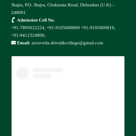
Jhajra, P.O. Jhajra, Chakarata Road, Dehradun (U.K) –
248001
Admission Cell No.
+91-7895022224,
+91-9105000809
+91-9105000810,
+91-9412324800,
Email:
ayurveda.shivalikcollege@gmail.com