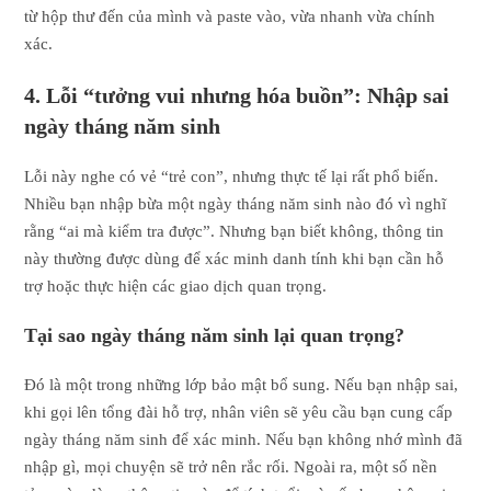
từ hộp thư đến của mình và paste vào, vừa nhanh vừa chính
xác.
4. Lỗi “tưởng vui nhưng hóa buồn”: Nhập sai
ngày tháng năm sinh
Lỗi này nghe có vẻ “trẻ con”, nhưng thực tế lại rất phổ biến.
Nhiều bạn nhập bừa một ngày tháng năm sinh nào đó vì nghĩ
rằng “ai mà kiểm tra được”. Nhưng bạn biết không, thông tin
này thường được dùng để xác minh danh tính khi bạn cần hỗ
trợ hoặc thực hiện các giao dịch quan trọng.
Tại sao ngày tháng năm sinh lại quan trọng?
Đó là một trong những lớp bảo mật bổ sung. Nếu bạn nhập sai,
khi gọi lên tổng đài hỗ trợ, nhân viên sẽ yêu cầu bạn cung cấp
ngày tháng năm sinh để xác minh. Nếu bạn không nhớ mình đã
nhập gì, mọi chuyện sẽ trở nên rắc rối. Ngoài ra, một số nền