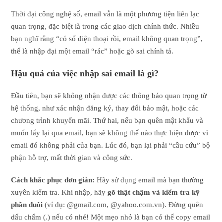
Thời đại công nghệ số, email vẫn là một phương tiện liên lạc
quan trọng, đặc biệt là trong các giao dịch chính thức. Nhiều
bạn nghĩ rằng “có số điện thoại rồi, email không quan trọng”,
thế là nhập đại một email “rác” hoặc gõ sai chính tả.
Hậu quả của việc nhập sai email là gì?
Đầu tiên, bạn sẽ không nhận được các thông báo quan trọng từ
hệ thống, như xác nhận đăng ký, thay đổi bảo mật, hoặc các
chương trình khuyến mãi. Thứ hai, nếu bạn quên mật khẩu và
muốn lấy lại qua email, bạn sẽ không thể nào thực hiện được vì
email đó không phải của bạn. Lúc đó, bạn lại phải “cầu cứu” bộ
phận hỗ trợ, mất thời gian và công sức.
Cách khắc phục đơn giản:
Hãy sử dụng email mà bạn thường
xuyên kiểm tra. Khi nhập, hãy
gõ thật chậm và kiểm tra kỹ
phần đuôi
(ví dụ: @gmail.com, @yahoo.com.vn). Đừng quên
dấu chấm (.) nếu có nhé! Một mẹo nhỏ là bạn có thể copy email