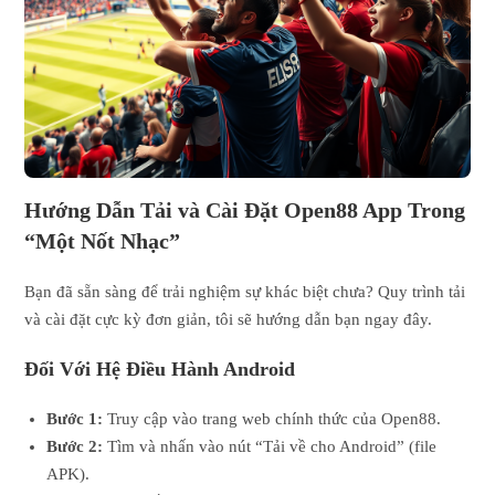
Hướng Dẫn Tải và Cài Đặt Open88 App Trong
“Một Nốt Nhạc”
Bạn đã sẵn sàng để trải nghiệm sự khác biệt chưa? Quy trình tải
và cài đặt cực kỳ đơn giản, tôi sẽ hướng dẫn bạn ngay đây.
Đối Với Hệ Điều Hành Android
Bước 1:
Truy cập vào trang web chính thức của Open88.
Bước 2:
Tìm và nhấn vào nút “Tải về cho Android” (file
APK).