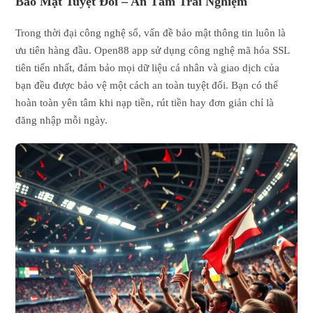
Bảo Mật Tuyệt Đối – An Tâm Trải Nghiệm
Trong thời đại công nghệ số, vấn đề bảo mật thông tin luôn là
ưu tiên hàng đầu. Open88 app sử dụng công nghệ mã hóa SSL
tiên tiến nhất, đảm bảo mọi dữ liệu cá nhân và giao dịch của
bạn đều được bảo vệ một cách an toàn tuyệt đối. Bạn có thể
hoàn toàn yên tâm khi nạp tiền, rút tiền hay đơn giản chỉ là
đăng nhập mỗi ngày.