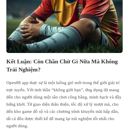
Kết Luận: Còn Chần Chừ Gì Nữa Mà Không
Trải Nghiệm?
Open88 app thực sự là một luồng gió mới trong thế giới giải trí
trực tuyến. Với tinh thần “không giới hạn”, ứng dụng đã mang
đến cho người dùng một sân chơi công bằng, minh bạch và đầy
hứng khởi. Từ giao diện thân thiện, tốc độ xử lý mượt mà, cho
đến kho game đồ sộ và các chương trình khuyến mãi hấp dẫn,
tất cả đều được thiết kế để mang lại trải nghiệm tốt nhất cho
người dùng.