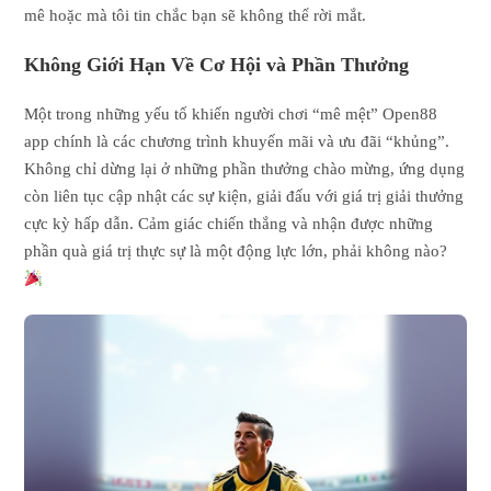
mê hoặc mà tôi tin chắc bạn sẽ không thể rời mắt.
Không Giới Hạn Về Cơ Hội và Phần Thưởng
Một trong những yếu tố khiến người chơi “mê mệt” Open88
app chính là các chương trình khuyến mãi và ưu đãi “khủng”.
Không chỉ dừng lại ở những phần thưởng chào mừng, ứng dụng
còn liên tục cập nhật các sự kiện, giải đấu với giá trị giải thưởng
cực kỳ hấp dẫn. Cảm giác chiến thắng và nhận được những
phần quà giá trị thực sự là một động lực lớn, phải không nào?