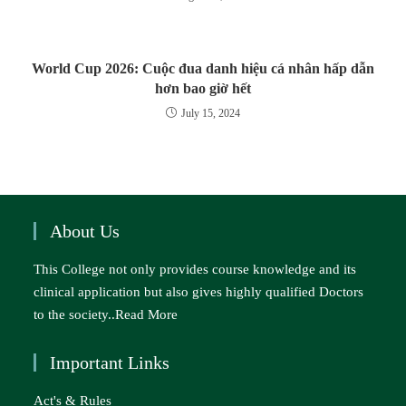
World Cup 2026: Cuộc đua danh hiệu cá nhân hấp dẫn
hơn bao giờ hết
July 15, 2024
About Us
This College not only provides course knowledge and its
clinical application but also gives highly qualified Doctors
to the society..
Read More
Important Links
Act's & Rules