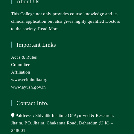
About Us
This College not only provides course knowledge and its
clinical application but also gives highly qualified Doctors
to the society..
Read More
Important Links
Act's & Rules
Commitee
Affiliation
www.ccimindia.org
www.ayush.gov.in
Contact Info.
Address :
Shivalik Institute Of Ayurved & Research,
Jhajra, P.O. Jhajra, Chakarata Road, Dehradun (U.K) –
248001