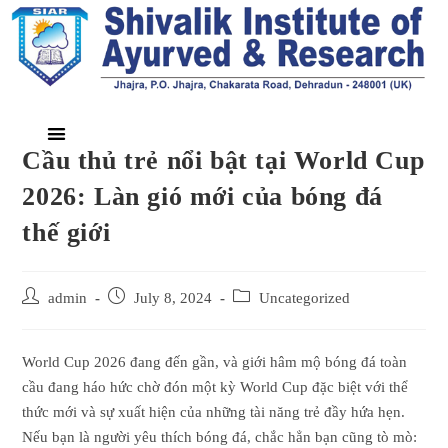
Cầu thủ trẻ nổi bật tại World Cup
2026: Làn gió mới của bóng đá
thế giới
admin
July 8, 2024
Uncategorized
World Cup 2026 đang đến gần, và giới hâm mộ bóng đá toàn
cầu đang háo hức chờ đón một kỳ World Cup đặc biệt với thể
thức mới và sự xuất hiện của những tài năng trẻ đầy hứa hẹn.
Nếu bạn là người yêu thích bóng đá, chắc hẳn bạn cũng tò mò: