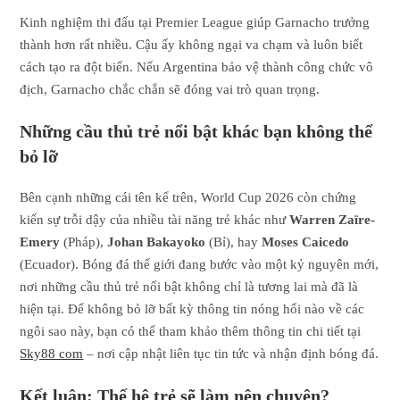
Kinh nghiệm thi đấu tại Premier League giúp Garnacho trưởng
thành hơn rất nhiều. Cậu ấy không ngại va chạm và luôn biết
cách tạo ra đột biến. Nếu Argentina bảo vệ thành công chức vô
địch, Garnacho chắc chắn sẽ đóng vai trò quan trọng.
Những cầu thủ trẻ nổi bật khác bạn không thể
bỏ lỡ
Bên cạnh những cái tên kể trên, World Cup 2026 còn chứng
kiến sự trỗi dậy của nhiều tài năng trẻ khác như
Warren Zaïre-
Emery
(Pháp),
Johan Bakayoko
(Bỉ), hay
Moses Caicedo
(Ecuador). Bóng đá thế giới đang bước vào một kỷ nguyên mới,
nơi những cầu thủ trẻ nổi bật không chỉ là tương lai mà đã là
hiện tại. Để không bỏ lỡ bất kỳ thông tin nóng hổi nào về các
ngôi sao này, bạn có thể tham khảo thêm thông tin chi tiết tại
Sky88 com
– nơi cập nhật liên tục tin tức và nhận định bóng đá.
Kết luận: Thế hệ trẻ sẽ làm nên chuyện?