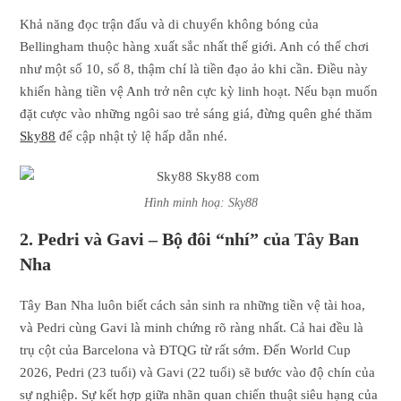
Khả năng đọc trận đấu và di chuyển không bóng của
Bellingham thuộc hàng xuất sắc nhất thế giới. Anh có thể chơi
như một số 10, số 8, thậm chí là tiền đạo ảo khi cần. Điều này
khiến hàng tiền vệ Anh trở nên cực kỳ linh hoạt. Nếu bạn muốn
đặt cược vào những ngôi sao trẻ sáng giá, đừng quên ghé thăm
Sky88
để cập nhật tỷ lệ hấp dẫn nhé.
Hình minh hoạ: Sky88
2. Pedri và Gavi – Bộ đôi “nhí” của Tây Ban
Nha
Tây Ban Nha luôn biết cách sản sinh ra những tiền vệ tài hoa,
và Pedri cùng Gavi là minh chứng rõ ràng nhất. Cả hai đều là
trụ cột của Barcelona và ĐTQG từ rất sớm. Đến World Cup
2026, Pedri (23 tuổi) và Gavi (22 tuổi) sẽ bước vào độ chín của
sự nghiệp. Sự kết hợp giữa nhãn quan chiến thuật siêu hạng của