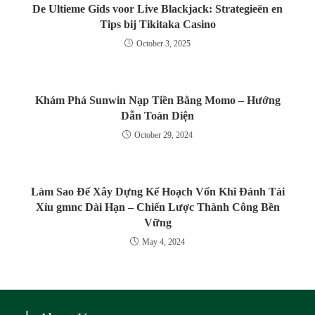
De Ultieme Gids voor Live Blackjack: Strategieën en
Tips bij Tikitaka Casino
October 3, 2025
Khám Phá Sunwin Nạp Tiền Bằng Momo – Hướng
Dẫn Toàn Diện
October 29, 2024
Làm Sao Để Xây Dựng Kế Hoạch Vốn Khi Đánh Tài
Xỉu gmnc Dài Hạn – Chiến Lược Thành Công Bền
Vững
May 4, 2024