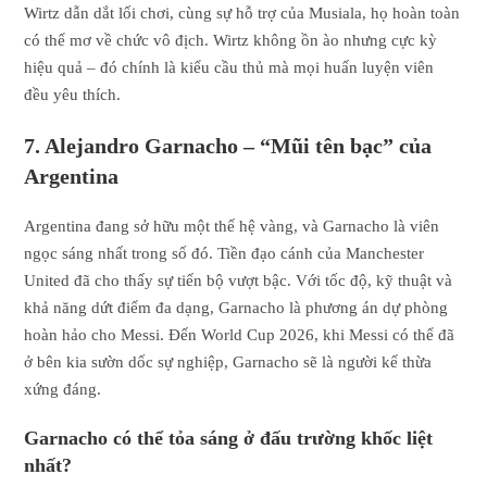
Wirtz dẫn dắt lối chơi, cùng sự hỗ trợ của Musiala, họ hoàn toàn
có thể mơ về chức vô địch. Wirtz không ồn ào nhưng cực kỳ
hiệu quả – đó chính là kiểu cầu thủ mà mọi huấn luyện viên
đều yêu thích.
7. Alejandro Garnacho – “Mũi tên bạc” của
Argentina
Argentina đang sở hữu một thế hệ vàng, và Garnacho là viên
ngọc sáng nhất trong số đó. Tiền đạo cánh của Manchester
United đã cho thấy sự tiến bộ vượt bậc. Với tốc độ, kỹ thuật và
khả năng dứt điểm đa dạng, Garnacho là phương án dự phòng
hoàn hảo cho Messi. Đến World Cup 2026, khi Messi có thể đã
ở bên kia sườn dốc sự nghiệp, Garnacho sẽ là người kế thừa
xứng đáng.
Garnacho có thể tỏa sáng ở đấu trường khốc liệt
nhất?