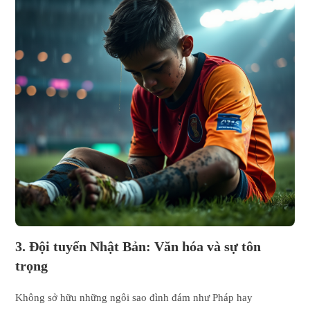
3. Đội tuyển Nhật Bản: Văn hóa và sự tôn
trọng
Không sở hữu những ngôi sao đình đám như Pháp hay