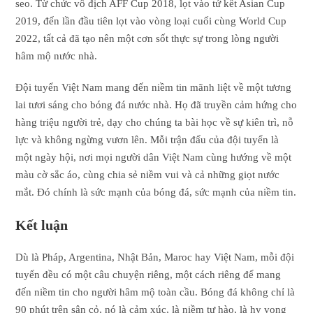
seo. Từ chức vô địch AFF Cup 2018, lọt vào tứ kết Asian Cup
2019, đến lần đầu tiên lọt vào vòng loại cuối cùng World Cup
2022, tất cả đã tạo nên một cơn sốt thực sự trong lòng người
hâm mộ nước nhà.
Đội tuyển Việt Nam mang đến niềm tin mãnh liệt về một tương
lai tươi sáng cho bóng đá nước nhà. Họ đã truyền cảm hứng cho
hàng triệu người trẻ, dạy cho chúng ta bài học về sự kiên trì, nỗ
lực và không ngừng vươn lên. Mỗi trận đấu của đội tuyển là
một ngày hội, nơi mọi người dân Việt Nam cùng hướng về một
màu cờ sắc áo, cùng chia sẻ niềm vui và cả những giọt nước
mắt. Đó chính là sức mạnh của bóng đá, sức mạnh của niềm tin.
Kết luận
Dù là Pháp, Argentina, Nhật Bản, Maroc hay Việt Nam, mỗi đội
tuyển đều có một câu chuyện riêng, một cách riêng để mang
đến niềm tin cho người hâm mộ toàn cầu. Bóng đá không chỉ là
90 phút trên sân cỏ, nó là cảm xúc, là niềm tự hào, là hy vọng