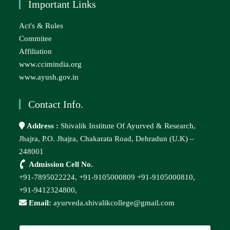
Important Links
Act's & Rules
Commitee
Affiliation
www.ccimindia.org
www.ayush.gov.in
Contact Info.
Address :
Shivalik Institute Of Ayurved & Research,
Jhajra, P.O. Jhajra, Chakarata Road, Dehradun (U.K) –
248001
Admission Cell No.
+91-7895022224,
+91-9105000809
+91-9105000810,
+91-9412324800,
Email:
ayurveda.shivalikcollege@gmail.com