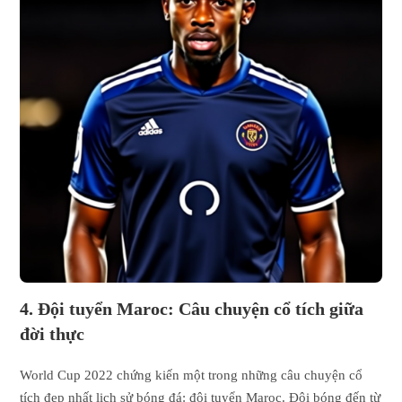
4. Đội tuyển Maroc: Câu chuyện cổ tích giữa
đời thực
World Cup 2022 chứng kiến một trong những câu chuyện cổ
tích đẹp nhất lịch sử bóng đá: đội tuyển Maroc. Đội bóng đến từ