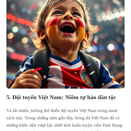
5. Đội tuyển Việt Nam: Niềm tự hào dân tộc
Và tất nhiên, không thể thiếu đội tuyển Việt Nam trong danh
sách này. Trong những năm gần đây, bóng đá Việt Nam đã có
những bước tiến vượt bậc dưới thời huấn luyện viên Park Hang-