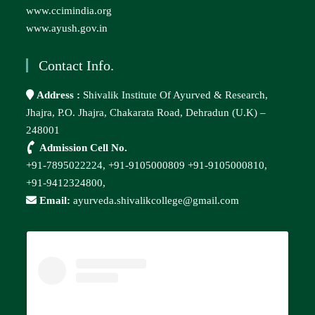
www.ccimindia.org
www.ayush.gov.in
Contact Info.
Address :
Shivalik Institute Of Ayurved & Research,
Jhajra, P.O. Jhajra, Chakarata Road, Dehradun (U.K) –
248001
Admission Cell No.
+91-7895022224,
+91-9105000809
+91-9105000810,
+91-9412324800,
Email:
ayurveda.shivalikcollege@gmail.com