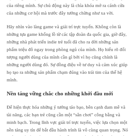
của riêng mình. Sự chủ động này là chìa khóa mở ra cánh cửa
của những cơ hội mà trước đây tưởng chừng như xa vời.
Hãy nhìn vào làng game và giải trí trực tuyến. Không còn là
những tựa game khổng lồ từ các tập đoàn đa quốc gia, giờ đây,
những nhà phát triển indie trẻ tuổi đã cho ra đời những sản
phẩm triệu đô ngay trong phòng ngủ của mình. Họ hiểu rõ đối
tượng người dùng của mình cần gì bởi vì họ cũng chính là
những người dùng đó. Sự đồng điệu về tư duy và cảm xúc giúp
họ tạo ra những sản phẩm chạm đúng vào trái tim của thế hệ
mình.
Nền tảng vững chắc cho những khởi đầu mới
Để hiện thực hóa những ý tưởng táo bạo, bên cạnh đam mê và
tài năng, các bạn trẻ cũng cần một “sân chơi” công bằng và
minh bạch. Trong lĩnh vực giải trí trực tuyến, việc lựa chọn một
nền tảng uy tín để bắt đầu hành trình là vô cùng quan trọng. Nó