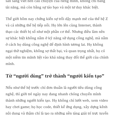
sẵn sàng viết nên câu chuyện của riêng mình, không chỉ bằng
tài năng, mà còn bằng sự táo bạo và một tư duy khác biệt.
Thế giới hôm nay chứng kiến sự trỗi dậy mạnh mẽ của thế hệ Z
và cả những thế hệ tiếp nối. Họ lớn lên cùng Internet, thành
thạo các thiết bị số như một phần cơ thể. Nhưng điều làm nên
sự khác biệt không nằm ở kỹ năng sử dụng công nghệ, mà nằm
ở cách họ dùng công nghệ để định hình tương lai. Họ không
ngại thử nghiệm, không sợ thất bại, và quan trọng nhất, họ có
một niềm tin mãnh liệt vào khả năng thay đổi thế giới của chính
mình.
Từ “người dùng” trở thành “người kiến tạo”
Nếu như thế hệ trước chỉ đơn thuần là người tiêu dùng công
nghệ, thì giới trẻ ngày nay đang nhanh chóng chuyển mình
thành những người kiến tạo. Họ không chỉ lướt web, xem video
hay chơi game; họ học code, thiết kế ứng dụng, xây dựng kênh
nội dung và thậm chí là tạo ra những nền tảng giải trí trực tuyến