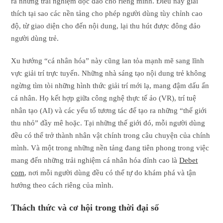
ra những trải nghiệm độc đáo cho riêng mình. Điều này giải
thích tại sao các nền tảng cho phép người dùng tùy chỉnh cao
độ, từ giao diện cho đến nội dung, lại thu hút được đông đảo
người dùng trẻ.
Xu hướng “cá nhân hóa” này cũng lan tỏa mạnh mẽ sang lĩnh
vực giải trí trực tuyến. Những nhà sáng tạo nội dung trẻ không
ngừng tìm tòi những hình thức giải trí mới lạ, mang đậm dấu ấn
cá nhân. Họ kết hợp giữa công nghệ thực tế ảo (VR), trí tuệ
nhân tạo (AI) và các yếu tố tương tác để tạo ra những “thế giới
thu nhỏ” đầy mê hoặc. Tại những thế giới đó, mỗi người dùng
đều có thể trở thành nhân vật chính trong câu chuyện của chính
mình. Và một trong những nền tảng đang tiên phong trong việc
mang đến những trải nghiệm cá nhân hóa đỉnh cao là
Debet
com
, nơi mỗi người dùng đều có thể tự do khám phá và tận
hưởng theo cách riêng của mình.
Thách thức và cơ hội trong thời đại số