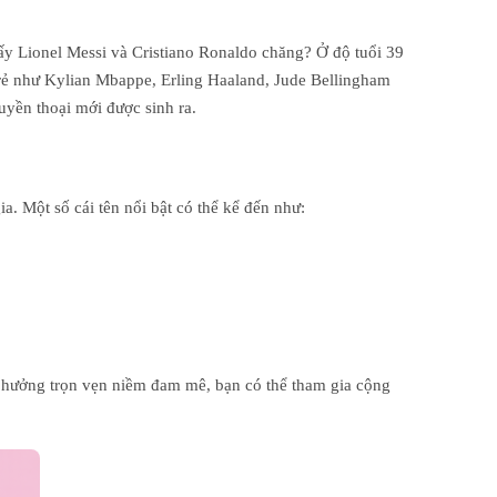
ấy Lionel Messi và Cristiano Ronaldo chăng? Ở độ tuổi 39
 trẻ như Kylian Mbappe, Erling Haaland, Jude Bellingham
uyền thoại mới được sinh ra.
a. Một số cái tên nổi bật có thể kể đến như:
n hưởng trọn vẹn niềm đam mê, bạn có thể tham gia cộng