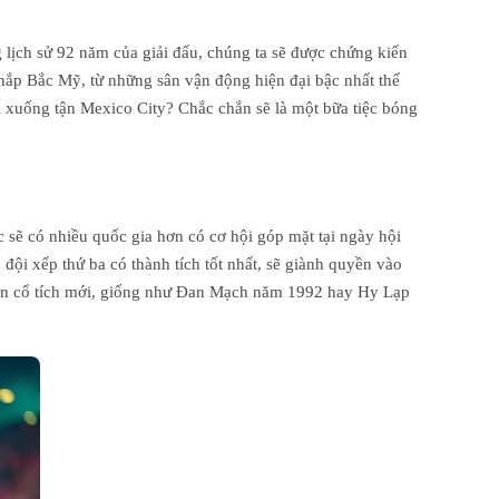
lịch sử 92 năm của giải đấu, chúng ta sẽ được chứng kiến
hắp Bắc Mỹ, từ những sân vận động hiện đại bậc nhất thế
i xuống tận Mexico City? Chắc chắn sẽ là một bữa tiệc bóng
c sẽ có nhiều quốc gia hơn có cơ hội góp mặt tại ngày hội
đội xếp thứ ba có thành tích tốt nhất, sẽ giành quyền vào
uyện cổ tích mới, giống như Đan Mạch năm 1992 hay Hy Lạp