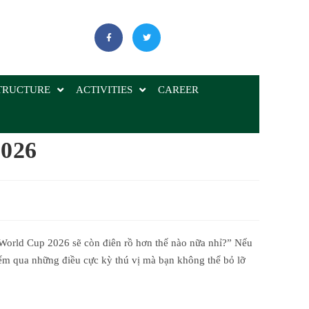
TRUCTURE
ACTIVITIES
CAREER
2026
ệu World Cup 2026 sẽ còn điên rồ hơn thế nào nữa nhỉ?” Nếu
iểm qua những điều cực kỳ thú vị mà bạn không thể bỏ lỡ