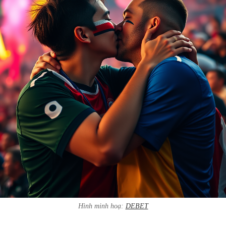
Hình minh hoạ:
DEBET