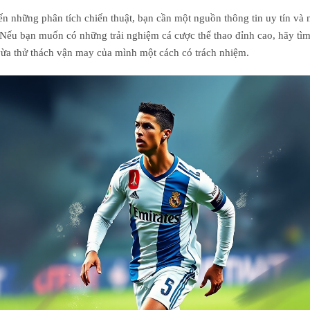
, đến những phân tích chiến thuật, bạn cần một nguồn thông tin uy tín và
 Nếu bạn muốn có những trải nghiệm cá cược thể thao đỉnh cao, hãy tì
 vừa thử thách vận may của mình một cách có trách nhiệm.