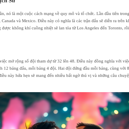
ịch Sử
n, nó là một cuộc cách mạng về quy mô và tổ chức. Lần đầu tiên trong 
Canada và Mexico. Điều này có nghĩa là các trận đấu sẽ diễn ra trên k
 được không khí cuồng nhiệt sẽ lan tỏa từ Los Angeles đến Toronto, rồ
à việc mở rộng số đội tham dự từ 32 lên 48. Điều này đồng nghĩa với việ
nh 12 bảng đấu, mỗi bảng 4 đội. Hai đội đứng đầu mỗi bảng, cùng với 8 
ng điều này hứa hẹn sẽ mang đến nhiều bất ngờ thú vị và những câu ch