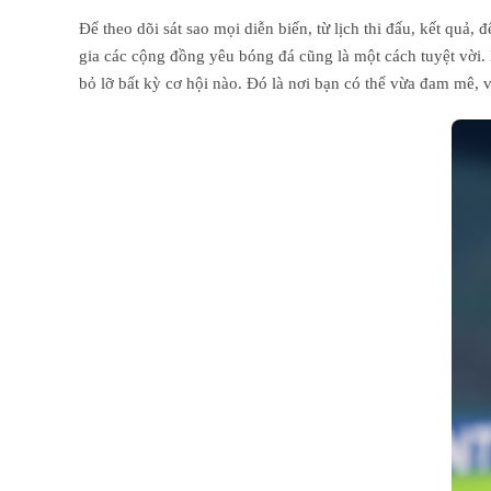
Để theo dõi sát sao mọi diễn biến, từ lịch thi đấu, kết quả
gia các cộng đồng yêu bóng đá cũng là một cách tuyệt vời.
bỏ lỡ bất kỳ cơ hội nào. Đó là nơi bạn có thể vừa đam mê,