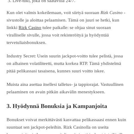
Live‑tuki, joka on saatavilla 24/7.
Kun olet valmis kokeilemaan, voit siirtyä suoraan
Rizk Casino
-
sivustolle ja aloittaa pelaamisen. Tämä on juuri se hetki, kun
linkki
Rizk Casino
tulee paikalle: se ohjaa sinut suoraan
viralliselle sivulle, jossa voit rekisteröityä ja hyödyntää
tervetuliaisbonuksen.
Industry Secret: Usein suurin jackpot-voitto tulee pelistä, jossa
on alhainen volatiliteetti, mutta korkea RTP. Tämä yhdistelmä
pitää pelikassasi tasaisena, kunnes suuri voitto iskee.
Muista aina asettaa itsellesi talletus- ja tappiorajat. Vastuullinen
pelaaminen on avain pitkän aikavälin menestykseen.
3. Hyödynnä Bonuksia ja Kampanjoita
Bonukset voivat merkittävästi kasvattaa pelikassaasi ennen kuin
suuntaat sen jackpot-peleihin. Rizk Casinolla on useita