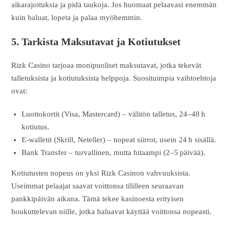
aikarajoituksia ja pidä taukoja. Jos huomaat pelaavasi enemmän
kuin haluat, lopeta ja palaa myöhemmin.
5. Tarkista Maksutavat ja Kotiutukset
Rizk Casino tarjoaa monipuoliset maksutavat, jotka tekevät
talletuksista ja kotiutuksista helppoja. Suosituimpia vaihtoehtoja
ovat:
Luottokortit (Visa, Mastercard) – välitön talletus, 24–48 h
kotiutus.
E-walletit (Skrill, Neteller) – nopeat siirrot, usein 24 h sisällä.
Bank Transfer – turvallinen, mutta hitaampi (2–5 päivää).
Kotiutusten nopeus on yksi Rizk Casinon vahvuuksista.
Useimmat pelaajat saavat voittonsa tililleen seuraavan
pankkipäivän aikana. Tämä tekee kasinoesta erityisen
houkuttelevan niille, jotka haluavat käyttää voittonsa nopeasti.