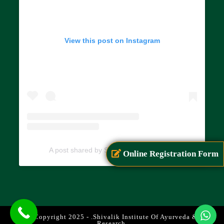
View this post on Instagram
A post shared by SIAR (@siarayurveda)
Online Registration Form
© Copyright 2025 - .Shivalik Institute Of Ayurveda &
Research.