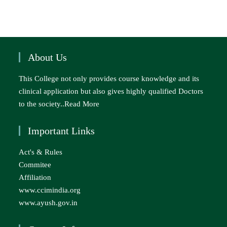
About Us
This College not only provides course knowledge and its
clinical application but also gives highly qualified Doctors
to the society..
Read More
Important Links
Act's & Rules
Commitee
Affiliation
www.ccimindia.org
www.ayush.gov.in