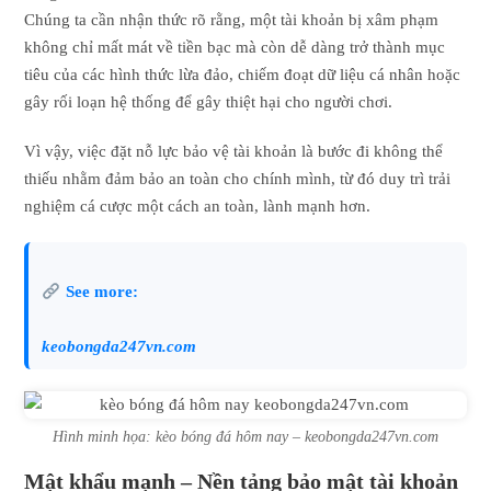
Chúng ta cần nhận thức rõ rằng, một tài khoản bị xâm phạm
không chỉ mất mát về tiền bạc mà còn dễ dàng trở thành mục
tiêu của các hình thức lừa đảo, chiếm đoạt dữ liệu cá nhân hoặc
gây rối loạn hệ thống để gây thiệt hại cho người chơi.
Vì vậy, việc đặt nỗ lực bảo vệ tài khoản là bước đi không thể
thiếu nhằm đảm bảo an toàn cho chính mình, từ đó duy trì trải
nghiệm cá cược một cách an toàn, lành mạnh hơn.
See more:
keobongda247vn.com
Hình minh họa: kèo bóng đá hôm nay – keobongda247vn.com
Mật khẩu mạnh – Nền tảng bảo mật tài khoản