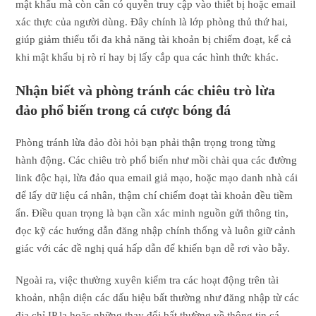
mật khẩu mà còn cần có quyền truy cập vào thiết bị hoặc email
xác thực của người dùng. Đây chính là lớp phòng thủ thứ hai,
giúp giảm thiểu tối đa khả năng tài khoản bị chiếm đoạt, kể cả
khi mật khẩu bị rò rỉ hay bị lấy cắp qua các hình thức khác.
Nhận biết và phòng tránh các chiêu trò lừa
đảo phổ biến trong cá cược bóng đá
Phòng tránh lừa đảo đòi hỏi bạn phải thận trọng trong từng
hành động. Các chiêu trò phổ biến như mồi chài qua các đường
link độc hại, lừa đảo qua email giả mạo, hoặc mạo danh nhà cái
để lấy dữ liệu cá nhân, thậm chí chiếm đoạt tài khoản đều tiềm
ẩn. Điều quan trọng là bạn cần xác minh nguồn gửi thông tin,
đọc kỹ các hướng dẫn đăng nhập chính thống và luôn giữ cảnh
giác với các đề nghị quá hấp dẫn để khiến bạn dễ rơi vào bẫy.
Ngoài ra, việc thường xuyên kiểm tra các hoạt động trên tài
khoản, nhận diện các dấu hiệu bất thường như đăng nhập từ các
địa chỉ IP lạ hoặc những thay đổi bất thường về thông tin cá