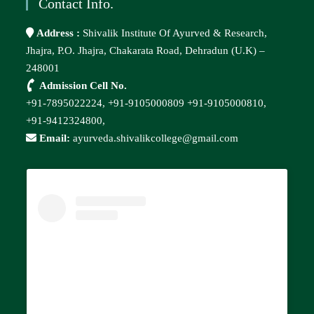
Contact Info.
Address :
Shivalik Institute Of Ayurved & Research,
Jhajra, P.O. Jhajra, Chakarata Road, Dehradun (U.K) –
248001
Admission Cell No.
+91-7895022224,
+91-9105000809
+91-9105000810,
+91-9412324800,
Email:
ayurveda.shivalikcollege@gmail.com