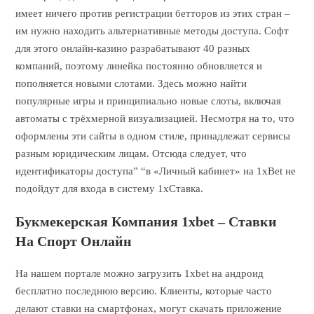
имеет ничего против регистрации бетторов из этих стран –
им нужно находить альтернативные методы доступа. Софт
для этого онлайн-казино разрабатывают 40 разных
компаний, поэтому линейка постоянно обновляется и
пополняется новыми слотами. Здесь можно найти
популярные игры и принципиально новые слоты, включая
автоматы с трёхмерной визуализацией. Несмотря на то, что
оформлены эти сайты в одном стиле, принадлежат сервисы
разным юридическим лицам. Отсюда следует, что
идентификаторы доступа” “в «Личный кабинет» на 1xBet не
подойдут для входа в систему 1хСтавка.
Букмекерская Компания 1xbet – Ставки
На Спорт Онлайн
На нашем портале можно загрузить 1xbet на андроид
бесплатно последнюю версию. Клиенты, которые часто
делают ставки на смартфонах, могут скачать приложение