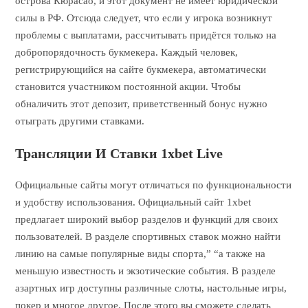
острова Кюрасао, и этот документ не имеет юридической
силы в РФ. Отсюда следует, что если у игрока возникнут
проблемы с выплатами, рассчитывать придётся только на
добропорядочность букмекера. Каждый человек,
регистрирующийся на сайте букмекера, автоматически
становится участником постоянной акции. Чтобы
обналичить этот депозит, приветственный бонус нужно
отыграть другими ставками.
Трансляции И Ставки 1xbet Live
Официальные сайты могут отличаться по функциональности
и удобству использования. Официальный сайт 1xbet
предлагает широкий выбор разделов и функций для своих
пользователей. В разделе спортивных ставок можно найти
линию на самые популярные виды спорта,” “а также на
меньшую известность и экзотические события. В разделе
азартных игр доступны различные слоты, настольные игры,
покер и многое другое. После этого вы сможете сделать