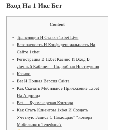
Вход На 1 Икс Бет
Content
Трансляции И Ставки 1xbet Live
Безопасность И Конфиденциальность На
Сайте 1xbet
Регистрация В 1xbet Казино И Вход В
Личный Кабинет – Подробная Инструкция
Казино
Bet И Полная Версия Сайта
Как Скачать Мобильное Приложение 1xbet
На Андроид
Bet — Букмекерская Контора
Как Стать Клиентом 1xbet И Создать
Учетную Запись С Помощью” “номера
Мобильного Телефона?