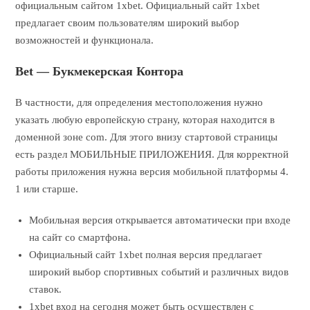
официальным сайтом 1xbet. Официальный сайт 1xbet
предлагает своим пользователям широкий выбор
возможностей и функционала.
Bet — Букмекерская Контора
В частности, для определения местоположения нужно
указать любую европейскую страну, которая находится в
доменной зоне com. Для этого внизу стартовой страницы
есть раздел МОБИЛЬНЫЕ ПРИЛОЖЕНИЯ. Для корректной
работы приложения нужна версия мобильной платформы 4.
1 или старше.
Мобильная версия открывается автоматически при входе
на сайт со смартфона.
Официальный сайт 1xbet полная версия предлагает
широкий выбор спортивных событий и различных видов
ставок.
1xbet вход на сегодня может быть осуществлен с