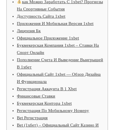
как Можно Заработать С 1xbet? Прогнозы
На Спортивные События
Доступность Сайта 1xbet
Приложения И Мобильная Версия 1xbet
Лицензия Бк
Официальное Приложение 1xbet
Букмекерская Компания 1xbet – Ставки На
Спорт Онлайн
Пополнение Счета И Выведение Выигрышей
В 1хбет
Официальный Сайт 1xbet — Обзор Дизайна
И Функционала
Регистрация Аккаунта В 1 Xbet
Финансовые Ставки
Букмекерская Контора 1xbet
Регистрация По Мобильному Номеру
Bet Регистрация
Bet (1хбет) – Официальный Сайт Казино И