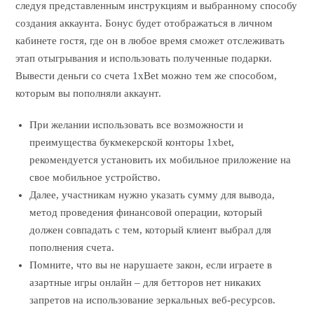
следуя представленным инструкциям и выбранному способу
создания аккаунта. Бонус будет отображаться в личном
кабинете гостя, где он в любое время сможет отслеживать
этап отыгрывания и использовать полученные подарки.
Вывести деньги со счета 1xBet можно тем же способом,
которым вы пополняли аккаунт.
При желании использовать все возможности и
преимущества букмекерской конторы 1xbet,
рекомендуется установить их мобильное приложение на
свое мобильное устройство.
Далее, участникам нужно указать сумму для вывода,
метод проведения финансовой операции, который
должен совпадать с тем, который клиент выбрал для
пополнения счета.
Помните, что вы не нарушаете закон, если играете в
азартные игры онлайн – для бетторов нет никаких
запретов на использование зеркальных веб-ресурсов.