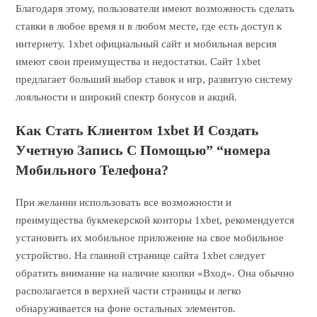
Благодаря этому, пользователи имеют возможность сделать
ставки в любое время и в любом месте, где есть доступ к
интернету. 1xbet официальный сайт и мобильная версия
имеют свои преимущества и недостатки. Сайт 1xbet
предлагает больший выбор ставок и игр, развитую систему
лояльности и широкий спектр бонусов и акций.
Как Стать Клиентом 1xbet И Создать
Учетную Запись С Помощью” “номера
Мобильного Телефона?
При желании использовать все возможности и
преимущества букмекерской конторы 1xbet, рекомендуется
установить их мобильное приложение на свое мобильное
устройство. На главной странице сайта 1xbet следует
обратить внимание на наличие кнопки «Вход». Она обычно
располагается в верхней части страницы и легко
обнаруживается на фоне остальных элементов.