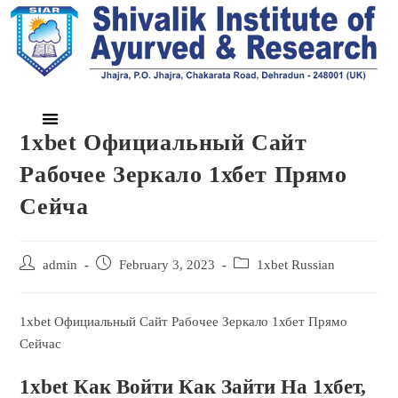
1xbet Официальный Сайт
Рабочее Зеркало 1хбет Прямо
Сейча
admin
February 3, 2023
1xbet Russian
1xbet Официальный Сайт Рабочее Зеркало 1хбет Прямо
Сейчас
1xbet Как Войти Как Зайти На 1хбет,