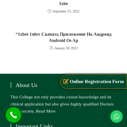
1xbe
September 23, 2022
“1xbet 1хбет Скачать Приложение На Андроид
Android Os Ap
January 18, 2023
Online Registration Form
About Us
This College not only provides course knowledge and its
clinical application but also gives highly qualified Doctors
to the society..
Read More
Important Links