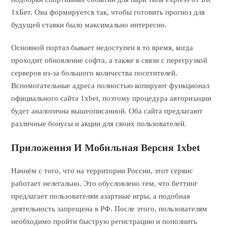
1хБет. Она формируется так, чтобы готовить прогноз для
будущей ставки было максимально интересно.
Основной портал бывает недоступен в то время, когда
проходит обновление софта, а также в связи с перегрузкой
серверов из-за большого количества посетителей.
Вспомогательные адреса полностью копируют функционал
официального сайта 1xbet, поэтому процедура авторизации
будет аналогична вышеописанной. Оба сайта предлагают
различные бонусы и акции для своих пользователей.
Приложения И Мобильная Версия 1xbet
Начнём с того, что на территории России, этот сервис
работает нелегально. Это обусловлено тем, что беттинг
предлагает пользователям азартные игры, а подобная
деятельность запрещена в РФ. После этого, пользователям
необходимо пройти быструю регистрацию и пополнить