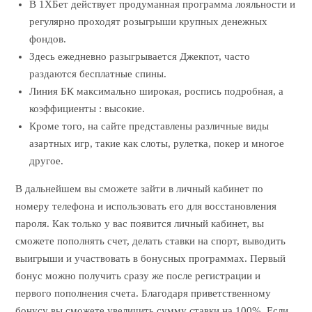
В 1ХБет действует продуманная программа лояльности и
регулярно проходят розыгрыши крупных денежных
фондов.
Здесь ежедневно разыгрывается Джекпот, часто
раздаются бесплатные спины.
Линия БК максимально широкая, роспись подробная, а
коэффициенты : высокие.
Кроме того, на сайте представлены различные виды
азартных игр, такие как слоты, рулетка, покер и многое
другое.
В дальнейшем вы сможете зайти в личный кабинет по
номеру телефона и использовать его для восстановления
пароля. Как только у вас появится личный кабинет, вы
сможете пополнять счет, делать ставки на спорт, выводить
выигрыши и участвовать в бонусных программах. Первый
бонус можно получить сразу же после регистрации и
первого пополнения счета. Благодаря приветственному
бонусу вы сможете увеличить сумму ставки на 100%. Если