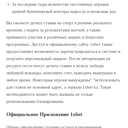
За последние годы количество постоянных игроков
данной букмекерской конторы выросло в несколько раз.
Вы сможете делать ставки на спорт в режиме реального
времени, следить за результатами матчей, а также
принимать участие в различных акциях и бонусных
программах. Доступ к официальному сайту 1хбет также
предоставляет возможность зарегистрироваться в системе и
получить персональный аккаунт. После авторизации на
ресурсе гости могут делать ставки в пользу победы
любимой команды, пополнять счет, выводить выигрыши в
любое время. Некоторые игроки вынуждены” “использовать
для ставок не основной адрес, а зеркала 1xbet kz. Такая
необходимость может быть вызвана не только
региональными блокировками.
Официальное Приложение 1xbet
Общее оформление страниц остается неизменным,