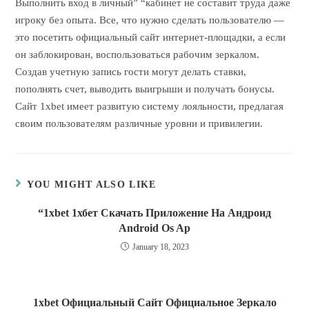
Выполнить вход в личный” “кабинет не составит труда даже
игроку без опыта. Все, что нужно сделать пользователю —
это посетить официальный сайт интернет-площадки, а если
он заблокирован, воспользоваться рабочим зеркалом.
Создав учетную запись гости могут делать ставки,
пополнять счет, выводить выигрыши и получать бонусы.
Сайт 1xbet имеет развитую систему лояльности, предлагая
своим пользователям различные уровни и привилегии.
YOU MIGHT ALSO LIKE
“1xbet 1хбет Скачать Приложение На Андроид
Android Os Ap
January 18, 2023
1xbet Официальный Сайт Официальное Зеркало