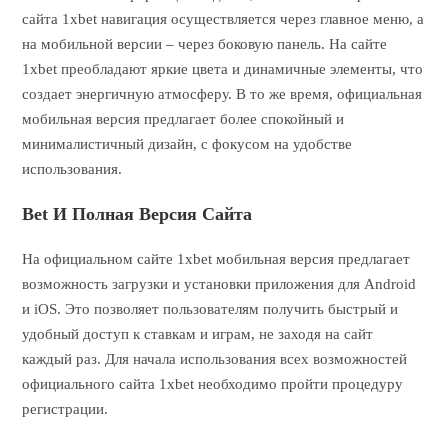
сайта 1xbet навигация осуществляется через главное меню, а
на мобильной версии – через боковую панель. На сайте
1xbet преобладают яркие цвета и динамичные элементы, что
создает энергичную атмосферу. В то же время, официальная
мобильная версия предлагает более спокойный и
минималистичный дизайн, с фокусом на удобстве
использования.
Bet И Полная Версия Сайта
На официальном сайте 1xbet мобильная версия предлагает
возможность загрузки и установки приложения для Android
и iOS. Это позволяет пользователям получить быстрый и
удобный доступ к ставкам и играм, не заходя на сайт
каждый раз. Для начала использования всех возможностей
официального сайта 1xbet необходимо пройти процедуру
регистрации.