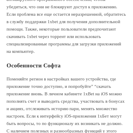
убедиться, что они не блокируют доступ к приложению.
Если проблема все еще остается неразрешенной, обратитесь
в службу поддержки 1xbet для получения дополнительной
помощи. Также, некоторые пользователи предпочитают
скачивать 1xbet через торрент или использовать
специализированные программы для загрузки приложений
на компьютер.
Особенности Софта
Поменяйте регион в настройках вашего устройства, где
приложение точно доступно, и попробуйте” “скачать
приложение вновь. В личном кабинете 1xBet на iOS можно
пополнять счет и выводить средства, участвовать в бонусах
и акциях, отслеживать историю пари, менять множество
настроек. Если к интерфейсу iOS-приложения 1xБет могут
быть вопросы, то по функционалу их возникать не должно.
С наличием полезных и разнообразных функций у этого