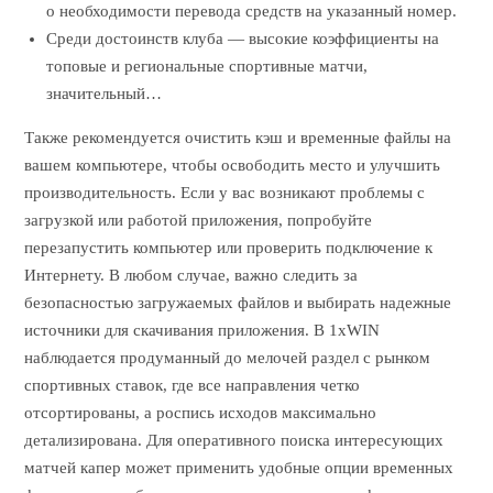
о необходимости перевода средств на указанный номер.
Среди достоинств клуба ― высокие коэффициенты на
топовые и региональные спортивные матчи,
значительный…
Также рекомендуется очистить кэш и временные файлы на
вашем компьютере, чтобы освободить место и улучшить
производительность. Если у вас возникают проблемы с
загрузкой или работой приложения, попробуйте
перезапустить компьютер или проверить подключение к
Интернету. В любом случае, важно следить за
безопасностью загружаемых файлов и выбирать надежные
источники для скачивания приложения. В 1xWIN
наблюдается продуманный до мелочей раздел с рынком
спортивных ставок, где все направления четко
отсортированы, а роспись исходов максимально
детализирована. Для оперативного поиска интересующих
матчей капер может применить удобные опции временных