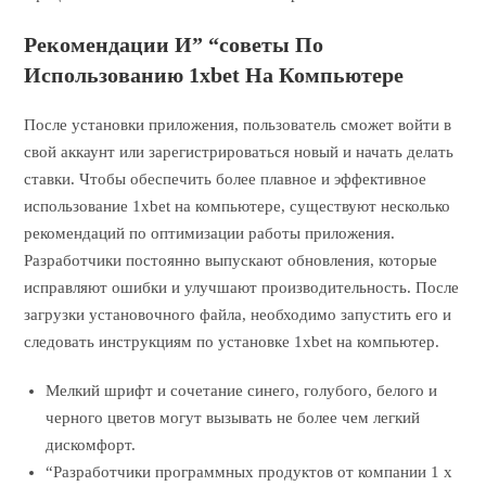
Рекомендации И” “советы По
Использованию 1xbet На Компьютере
После установки приложения, пользователь сможет войти в
свой аккаунт или зарегистрироваться новый и начать делать
ставки. Чтобы обеспечить более плавное и эффективное
использование 1xbet на компьютере, существуют несколько
рекомендаций по оптимизации работы приложения.
Разработчики постоянно выпускают обновления, которые
исправляют ошибки и улучшают производительность. После
загрузки установочного файла, необходимо запустить его и
следовать инструкциям по установке 1xbet на компьютер.
Мелкий шрифт и сочетание синего, голубого, белого и
черного цветов могут вызывать не более чем легкий
дискомфорт.
“Разработчики программных продуктов от компании 1 х