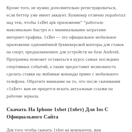
Кроме того, не нужно дополнительно регистрироваться,
если беттер уже имеет аккаунт. Букмекер отлично поработал
над тем, чтобы 1xBet apk приложение” “работало
максимально быстро и с минимальными затратами
интернет-трафика. 1xBet — это официальное мобильное
приложение одноимённой букмекерской конторы для ставок
на спорт, предназначенное для устройств на базе Android.
Программа поможет оставаться в курсе самых последних
спортивных событий, а также предоставит возможность
сделать ставки на любимые команды прямо с мобильного
телефона. Обратите внимание на то, что после скачивания
«1хБет» вам не придется искать актуальные ссылки на
рабочие зеркала.
Скачать На Iphone 1xbet (1хбет) Для Ios С
Официального Сайта
Для того чтобы скачать 1xbet на компьютер, вам