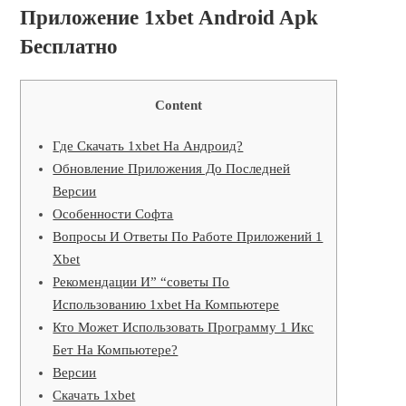
Приложение 1xbet Android Apk
Бесплатно
Content
Где Скачать 1xbet На Андроид?
Обновление Приложения До Последней
Версии
Особенности Софта
Вопросы И Ответы По Работе Приложений 1
Xbet
Рекомендации И” “советы По
Использованию 1xbet На Компьютере
Кто Может Использовать Программу 1 Икс
Бет На Компьютере?
Версии
Скачать 1xbet