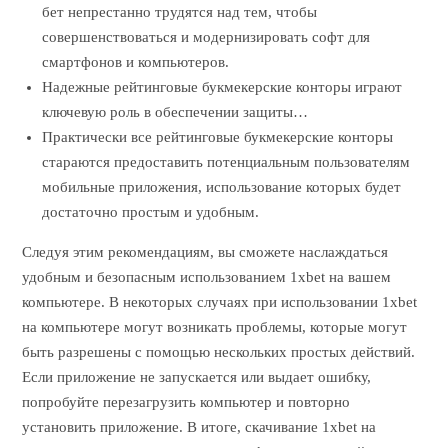
бет непрестанно трудятся над тем, чтобы
совершенствоваться и модернизировать софт для
смартфонов и компьютеров.
Надежные рейтинговые букмекерские конторы играют
ключевую роль в обеспечении защиты…
Практически все рейтинговые букмекерские конторы
стараются предоставить потенциальным пользователям
мобильные приложения, использование которых будет
достаточно простым и удобным.
Следуя этим рекомендациям, вы сможете наслаждаться
удобным и безопасным использованием 1xbet на вашем
компьютере. В некоторых случаях при использовании 1xbet
на компьютере могут возникать проблемы, которые могут
быть разрешены с помощью нескольких простых действий.
Если приложение не запускается или выдает ошибку,
попробуйте перезагрузить компьютер и повторно
установить приложение. В итоге, скачивание 1xbet на