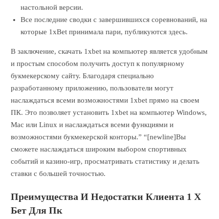
настольной версии.
Все последние сводки с завершившихся соревнований, на
которые 1xBet принимала пари, публикуются здесь.
В заключение, скачать 1xbet на компьютер является удобным
и простым способом получить доступ к популярному
букмекерскому сайту. Благодаря специально
разработанному приложению, пользователи могут
наслаждаться всеми возможностями 1xbet прямо на своем
ПК. Это позволяет установить 1xbet на компьютер Windows,
Mac или Linux и наслаждаться всеми функциями и
возможностями букмекерской конторы.” “[newline]Вы
сможете наслаждаться широким выбором спортивных
событий и казино-игр, просматривать статистику и делать
ставки с большей точностью.
Преимущества И Недостатки Клиента 1 Х
Бет Для Пк