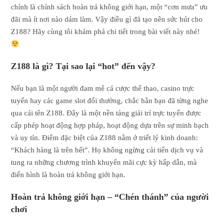
chính là chính sách hoàn trả không giới hạn, một “cơn mưa” ưu
đãi mà ít nơi nào dám làm. Vậy điều gì đã tạo nên sức hút cho
Z188? Hãy cùng tôi khám phá chi tiết trong bài viết này nhé!
Z188 là gì? Tại sao lại “hot” đến vậy?
Nếu bạn là một người đam mê cá cược thể thao, casino trực
tuyến hay các game slot đổi thưởng, chắc hẳn bạn đã từng nghe
qua cái tên Z188. Đây là một nền tảng giải trí trực tuyến được
cấp phép hoạt động hợp pháp, hoạt động dựa trên sự minh bạch
và uy tín. Điểm đặc biệt của Z188 nằm ở triết lý kinh doanh:
“Khách hàng là trên hết”. Họ không ngừng cải tiến dịch vụ và
tung ra những chương trình khuyến mãi cực kỳ hấp dẫn, mà
điển hình là hoàn trả không giới hạn.
Hoàn trả không giới hạn – “Chén thánh” của người
chơi