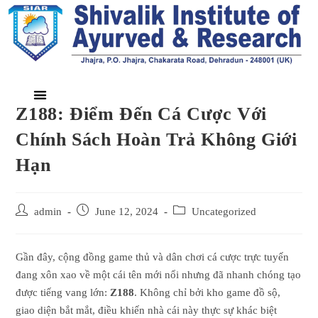
Z188: Điểm Đến Cá Cược Với
Chính Sách Hoàn Trả Không Giới
Hạn
admin
June 12, 2024
Uncategorized
Gần đây, cộng đồng game thủ và dân chơi cá cược trực tuyến
đang xôn xao về một cái tên mới nổi nhưng đã nhanh chóng tạo
được tiếng vang lớn:
Z188
. Không chỉ bởi kho game đồ sộ,
giao diện bắt mắt, điều khiến nhà cái này thực sự khác biệt