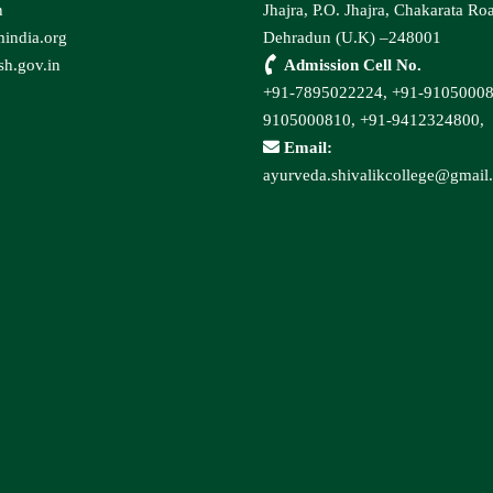
n
Jhajra, P.O. Jhajra, Chakarata Ro
india.org
Dehradun (U.K) –248001
h.gov.in
Admission Cell No.
+91-7895022224,
+91-9105000
9105000810,
+91-9412324800,
Email:
ayurveda.shivalikcollege@gmail