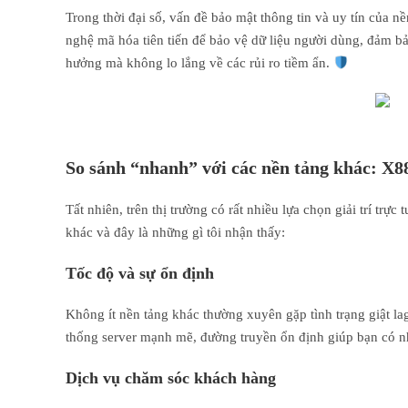
Trong thời đại số, vấn đề bảo mật thông tin và uy tín của n
nghệ mã hóa tiên tiến để bảo vệ dữ liệu người dùng, đảm bả
hưởng mà không lo lắng về các rủi ro tiềm ẩn.
So sánh “nhanh” với các nền tảng khác:
X8
Tất nhiên, trên thị trường có rất nhiều lựa chọn giải trí trự
khác và đây là những gì tôi nhận thấy:
Tốc độ và sự ổn định
Không ít nền tảng khác thường xuyên gặp tình trạng giật la
thống server mạnh mẽ, đường truyền ổn định giúp bạn có nhữ
Dịch vụ chăm sóc khách hàng