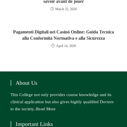
savoir avant de jouer
March 31, 2026
Pagamenti Digitali nei Casinò Online: Guida Tecnica
alla Conformità Normativa e alla Sicurezza
April 14, 2026
About Us
This College not only provides course knowledge and its
clinical application but also gives highly qualified Doctors
to the society..
Read More
Important Links