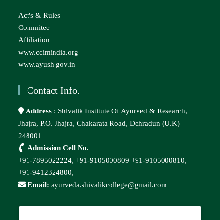
Act's & Rules
Commitee
Affiliation
www.ccimindia.org
www.ayush.gov.in
Contact Info.
Address :
Shivalik Institute Of Ayurved & Research,
Jhajra, P.O. Jhajra, Chakarata Road, Dehradun (U.K) –
248001
Admission Cell No.
+91-7895022224,
+91-9105000809
+91-9105000810,
+91-9412324800,
Email:
ayurveda.shivalikcollege@gmail.com