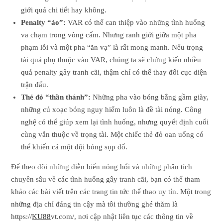
giới quá chi tiết hay không.
Penalty “ảo”:
VAR có thể can thiệp vào những tình huống
va chạm trong vòng cấm. Nhưng ranh giới giữa một pha
phạm lỗi và một pha “ăn vạ” là rất mong manh. Nếu trọng
tài quá phụ thuộc vào VAR, chúng ta sẽ chứng kiến nhiều
quả penalty gây tranh cãi, thậm chí có thể thay đổi cục diện
trận đấu.
Thẻ đỏ “thần thánh”:
Những pha vào bóng bằng gầm giày,
những cú xoạc bóng nguy hiểm luôn là đề tài nóng. Công
nghệ có thể giúp xem lại tình huống, nhưng quyết định cuối
cùng vẫn thuộc về trọng tài. Một chiếc thẻ đỏ oan uổng có
thể khiến cả một đội bóng sụp đổ.
Để theo dõi những diễn biến nóng hổi và những phân tích
chuyên sâu về các tình huống gây tranh cãi, bạn có thể tham
khảo các bài viết trên các trang tin tức thể thao uy tín. Một trong
những địa chỉ đáng tin cậy mà tôi thường ghé thăm là
https://
KU88
vt.com/, nơi cập nhật liên tục các thông tin về