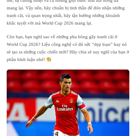
mê, sự cuồng nhiệt và cả những giọt nước mắt mà bóng đá
mang lại. Vậy nên, hãy chuẩn bị tinh thần để đón nhận những
tranh cãi, và quan trọng nhất, hãy tận hưởng những khoảnh
khắc tuyệt vời mà World Cup 2026 mang lại.
Còn bạn, bạn nghĩ sao về những pha bóng gây tranh cãi ở
World Cup 2026? Liệu công nghệ có đủ sức “dẹp loạn” hay nó
sẽ tạo ra những cuộc chiến mới? Hãy chia sẻ suy nghĩ của bạn ở
phần bình luận nhé!