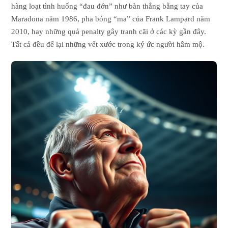
hàng loạt tình huống “đau đớn” như bàn thắng bằng tay của
Maradona năm 1986, pha bóng “ma” của Frank Lampard năm
2010, hay những quả penalty gây tranh cãi ở các kỳ gần đây.
Tất cả đều để lại những vết xước trong ký ức người hâm mộ.