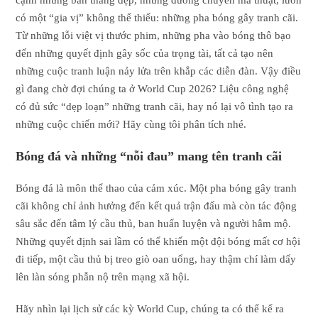
cạnh những bàn thắng đẹp, những đường chuyền ma thuật, luôn
có một “gia vị” không thể thiếu: những pha bóng gây tranh cãi.
Từ những lỗi việt vị thước phim, những pha vào bóng thô bạo
đến những quyết định gây sốc của trọng tài, tất cả tạo nên
những cuộc tranh luận nảy lửa trên khắp các diễn đàn. Vậy điều
gì đang chờ đợi chúng ta ở World Cup 2026? Liệu công nghệ
có đủ sức “dẹp loạn” những tranh cãi, hay nó lại vô tình tạo ra
những cuộc chiến mới? Hãy cùng tôi phân tích nhé.
Bóng đá và những “nỗi đau” mang tên tranh cãi
Bóng đá là môn thể thao của cảm xúc. Một pha bóng gây tranh
cãi không chỉ ảnh hưởng đến kết quả trận đấu mà còn tác động
sâu sắc đến tâm lý cầu thủ, ban huấn luyện và người hâm mộ.
Những quyết định sai lầm có thể khiến một đội bóng mất cơ hội
đi tiếp, một cầu thủ bị treo giò oan uổng, hay thậm chí làm dấy
lên làn sóng phẫn nộ trên mạng xã hội.
Hãy nhìn lại lịch sử các kỳ World Cup, chúng ta có thể kể ra