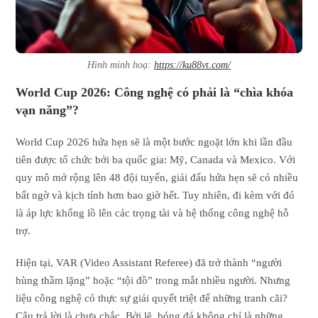
Hình minh hoạ:
https://ku88vt.com/
World Cup 2026: Công nghệ có phải là “chìa khóa
vạn năng”?
World Cup 2026 hứa hẹn sẽ là một bước ngoặt lớn khi lần đầu
tiên được tổ chức bởi ba quốc gia: Mỹ, Canada và Mexico. Với
quy mô mở rộng lên 48 đội tuyển, giải đấu hứa hẹn sẽ có nhiều
bất ngờ và kịch tính hơn bao giờ hết. Tuy nhiên, đi kèm với đó
là áp lực khổng lồ lên các trọng tài và hệ thống công nghệ hỗ
trợ.
Hiện tại, VAR (Video Assistant Referee) đã trở thành “người
hùng thầm lặng” hoặc “tội đồ” trong mắt nhiều người. Nhưng
liệu công nghệ có thực sự giải quyết triệt để những tranh cãi?
Câu trả lời là chưa chắc. Bởi lẽ, bóng đá không chỉ là những