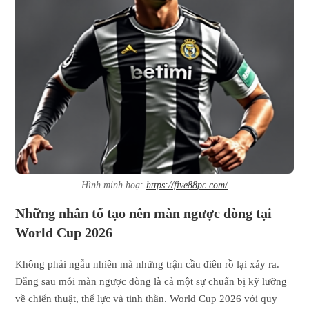
Hình minh hoạ:
https://five88pc.com/
Những nhân tố tạo nên màn ngược dòng tại
World Cup 2026
Không phải ngẫu nhiên mà những trận cầu điên rồ lại xảy ra.
Đằng sau mỗi màn ngược dòng là cả một sự chuẩn bị kỹ lưỡng
về chiến thuật, thể lực và tinh thần. World Cup 2026 với quy