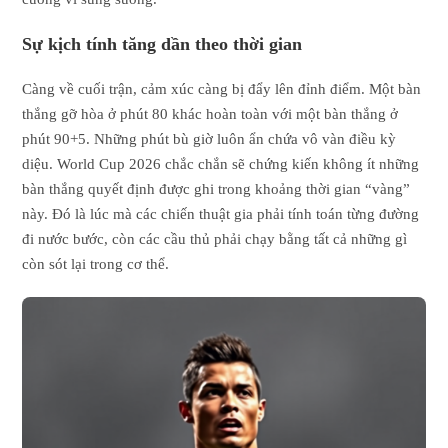
Sự kịch tính tăng dần theo thời gian
Càng về cuối trận, cảm xúc càng bị đẩy lên đỉnh điểm. Một bàn
thắng gỡ hòa ở phút 80 khác hoàn toàn với một bàn thắng ở
phút 90+5. Những phút bù giờ luôn ẩn chứa vô vàn điều kỳ
diệu. World Cup 2026 chắc chắn sẽ chứng kiến không ít những
bàn thắng quyết định được ghi trong khoảng thời gian “vàng”
này. Đó là lúc mà các chiến thuật gia phải tính toán từng đường
đi nước bước, còn các cầu thủ phải chạy bằng tất cả những gì
còn sót lại trong cơ thể.