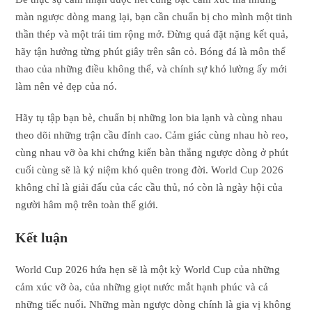
màn ngược dòng mang lại, bạn cần chuẩn bị cho mình một tinh
thần thép và một trái tim rộng mở. Đừng quá đặt nặng kết quả,
hãy tận hưởng từng phút giây trên sân cỏ. Bóng đá là môn thể
thao của những điều không thể, và chính sự khó lường ấy mới
làm nên vẻ đẹp của nó.
Hãy tụ tập bạn bè, chuẩn bị những lon bia lạnh và cùng nhau
theo dõi những trận cầu đỉnh cao. Cảm giác cùng nhau hò reo,
cùng nhau vỡ òa khi chứng kiến bàn thắng ngược dòng ở phút
cuối cùng sẽ là kỷ niệm khó quên trong đời. World Cup 2026
không chỉ là giải đấu của các cầu thủ, nó còn là ngày hội của
người hâm mộ trên toàn thế giới.
Kết luận
World Cup 2026 hứa hẹn sẽ là một kỳ World Cup của những
cảm xúc vỡ òa, của những giọt nước mắt hạnh phúc và cả
những tiếc nuối. Những màn ngược dòng chính là gia vị không