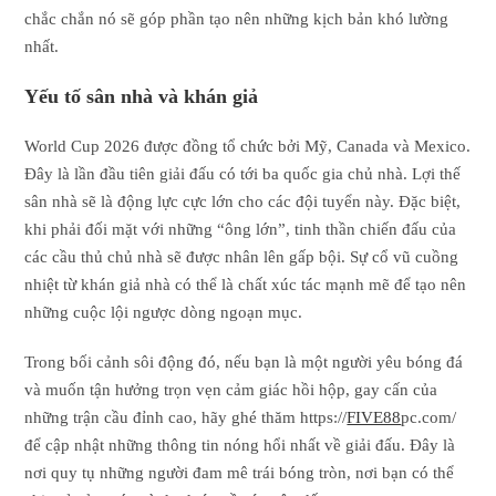
chắc chắn nó sẽ góp phần tạo nên những kịch bản khó lường
nhất.
Yếu tố sân nhà và khán giả
World Cup 2026 được đồng tổ chức bởi Mỹ, Canada và Mexico.
Đây là lần đầu tiên giải đấu có tới ba quốc gia chủ nhà. Lợi thế
sân nhà sẽ là động lực cực lớn cho các đội tuyển này. Đặc biệt,
khi phải đối mặt với những “ông lớn”, tinh thần chiến đấu của
các cầu thủ chủ nhà sẽ được nhân lên gấp bội. Sự cổ vũ cuồng
nhiệt từ khán giả nhà có thể là chất xúc tác mạnh mẽ để tạo nên
những cuộc lội ngược dòng ngoạn mục.
Trong bối cảnh sôi động đó, nếu bạn là một người yêu bóng đá
và muốn tận hưởng trọn vẹn cảm giác hồi hộp, gay cấn của
những trận cầu đỉnh cao, hãy ghé thăm https://
FIVE88
pc.com/
để cập nhật những thông tin nóng hổi nhất về giải đấu. Đây là
nơi quy tụ những người đam mê trái bóng tròn, nơi bạn có thể