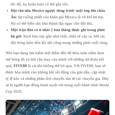
tốc độ, họ hoàn toàn có thể gây sốc.
Đội chủ nhà Mexico ngược dòng trước một ông lớn châu
Âu:
Sự cuồng nhiệt của khán giả Mexico là vũ khí lợi hại.
Họ có thể biến sân nhà thành địa ngục cho đối thủ.
Một trận đấu có ít nhất 2 bàn thắng được ghi trong phút
bù giờ:
Kịch bản này gần như chắc chắn sẽ xảy ra, bởi các
đội bóng luôn dồn lên tấn công trong những phút cuối cùng.
Nếu bạn đang tìm kiếm một điểm đến để thỏa mãn niềm đam
mê bóng đá và thử vận may của mình với những dự đoán kết
quả,
FIVE88
là cái tên không thể bỏ qua. Với FIVE88, bạn sẽ
được hòa mình vào không khí sôi động của giải đấu, cập nhật
tỷ lệ kèo và những phân tích chuyên sâu từ các chuyên gia. Đây
sẽ là người bạn đồng hành tuyệt vời trong suốt hành trình World
Cup 2026.