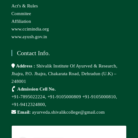
Act's & Rules
Commitee
Affiliation
www.ccimindia.org
www.ayush.gov.in
Contact Info.
Address :
Shivalik Institute Of Ayurved & Research,
Jhajra, P.O. Jhajra, Chakarata Road, Dehradun (U.K) –
248001
Admission Cell No.
+91-7895022224,
+91-9105000809
+91-9105000810,
+91-9412324800,
Email:
ayurveda.shivalikcollege@gmail.com