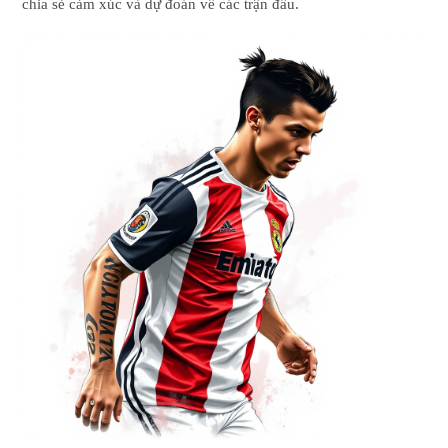
chia sẻ cảm xúc và dự đoán về các trận đấu.