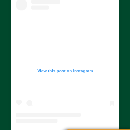
View this post on Instagram