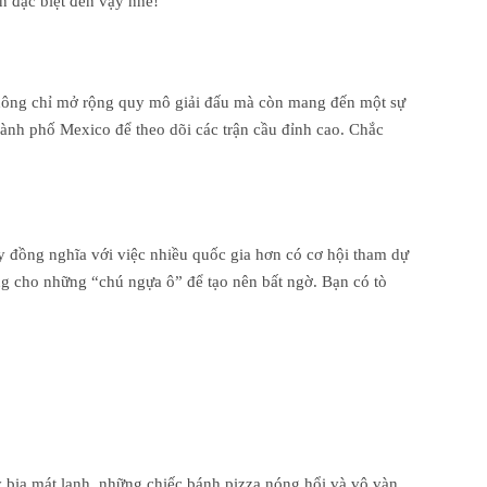
n đặc biệt đến vậy nhé!
 không chỉ mở rộng quy mô giải đấu mà còn mang đến một sự
ành phố Mexico để theo dõi các trận cầu đỉnh cao. Chắc
y đồng nghĩa với việc nhiều quốc gia hơn có cơ hội tham dự
ng cho những “chú ngựa ô” để tạo nên bất ngờ. Bạn có tò
 bia mát lạnh, những chiếc bánh pizza nóng hổi và vô vàn