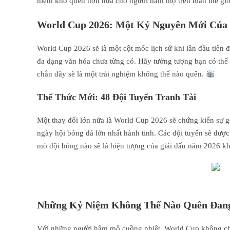
niệm khó quên hơn nữa cho người hâm mộ trên toàn thế giới
World Cup 2026: Một Kỷ Nguyên Mới Của 
World Cup 2026 sẽ là một cột mốc lịch sử khi lần đầu tiê
đa dạng văn hóa chưa từng có. Hãy tưởng tượng bạn có thể
chắn đây sẽ là một trải nghiệm không thể nào quên.
Thể Thức Mới: 48 Đội Tuyển Tranh Tài
Một thay đổi lớn nữa là World Cup 2026 sẽ chứng kiến sự g
ngày hội bóng đá lớn nhất hành tinh. Các đội tuyển sẽ đượ
mò đội bóng nào sẽ là hiện tượng của giải đấu năm 2026 
Những Kỷ Niệm Không Thể Nào Quên Đan
Với những người hâm mộ cuồng nhiệt, World Cup không chỉ 