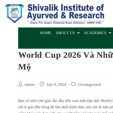
HOME
ABOUT US
ACADEMICS
World Cup 2026 Và Nhữ
Mộ
admin
July 8, 2024
Uncategorized
Bạn có nhớ cảm giác lần đầu tiên xem một trận đấu World Cu
chỉ là giải đấu bóng đá lớn nhất hành tinh, mà còn là một p