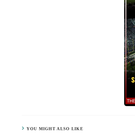
YOU MIGHT ALSO LIKE