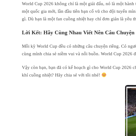
World Cup 2026 không chỉ là một giải đấu, nó là một hành t
một quốc gia mới, lần đầu tiên bạn cổ vũ cho đội tuyển mình
gì. Dù bạn là một fan cuồng nhiệt hay chỉ đơn giản là yêu 
Lời Kết: Hãy Cùng Nhau Viết Nên Câu Chuyện
Mỗi kỳ World Cup đều có những câu chuyện riêng. Có ngườ
cùng mình chia sẻ niềm vui và nỗi buồn. World Cup 2026 đa
Vậy còn bạn, bạn đã có kế hoạch gì cho World Cup 2026 chư
khí cuồng nhiệt? Hãy chia sẻ với tôi nhé!