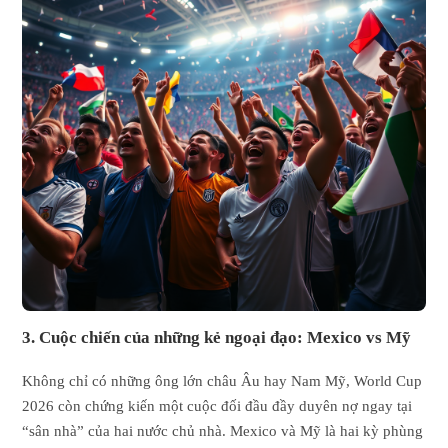
3. Cuộc chiến của những kẻ ngoại đạo: Mexico vs Mỹ
Không chỉ có những ông lớn châu Âu hay Nam Mỹ, World Cup
2026 còn chứng kiến một cuộc đối đầu đầy duyên nợ ngay tại
“sân nhà” của hai nước chủ nhà. Mexico và Mỹ là hai kỳ phùng