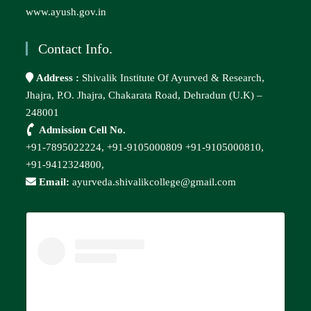
www.ayush.gov.in
Contact Info.
Address :
Shivalik Institute Of Ayurved & Research,
Jhajra, P.O. Jhajra, Chakarata Road, Dehradun (U.K) –
248001
Admission Cell No.
+91-7895022224,
+91-9105000809
+91-9105000810,
+91-9412324800,
Email:
ayurveda.shivalikcollege@gmail.com