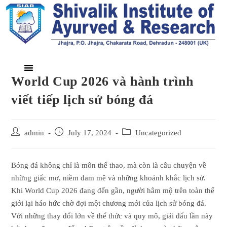
World Cup 2026 và hành trình
viết tiếp lịch sử bóng đá
admin
July 17, 2024
Uncategorized
Bóng đá không chỉ là môn thể thao, mà còn là câu chuyện về
những giấc mơ, niềm đam mê và những khoảnh khắc lịch sử.
Khi World Cup 2026 đang đến gần, người hâm mộ trên toàn thế
giới lại háo hức chờ đợi một chương mới của lịch sử bóng đá.
Với những thay đổi lớn về thể thức và quy mô, giải đấu lần này