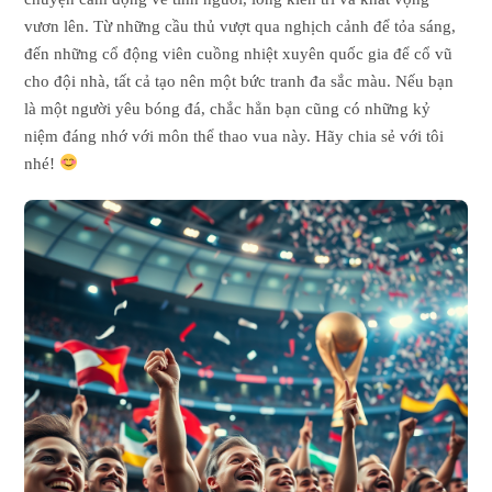
vươn lên. Từ những cầu thủ vượt qua nghịch cảnh để tỏa sáng,
đến những cổ động viên cuồng nhiệt xuyên quốc gia để cổ vũ
cho đội nhà, tất cả tạo nên một bức tranh đa sắc màu. Nếu bạn
là một người yêu bóng đá, chắc hẳn bạn cũng có những kỷ
niệm đáng nhớ với môn thể thao vua này. Hãy chia sẻ với tôi
nhé!