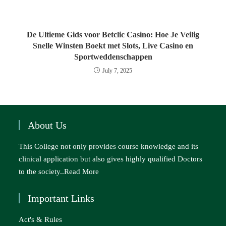
De Ultieme Gids voor Betclic Casino: Hoe Je Veilig
Snelle Winsten Boekt met Slots, Live Casino en
Sportweddenschappen
July 7, 2025
About Us
This College not only provides course knowledge and its
clinical application but also gives highly qualified Doctors
to the society..
Read More
Important Links
Act's & Rules